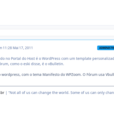
em 11:28
Mai 17, 2011
ADMINIST
ado no Portal do Host é o WordPress com um template personaliza
órum, como o eski disse, é o vBulletin.
so wordpress, com o tema Manifesto do WPZoom. O Fórum usa Vbull
.br
| “Not all of us can change the world. Some of us can only cha