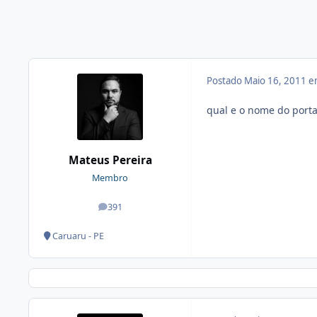
Postado
Maio 16, 2011 
qual e o nome do port
Mateus Pereira
Membro
391
posts
Caruaru - PE