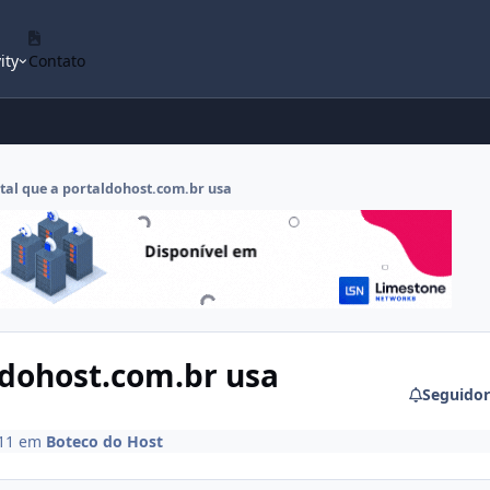
ity
Contato
rtal que a portaldohost.com.br usa
ldohost.com.br usa
Seguidor
11
em
Boteco do Host