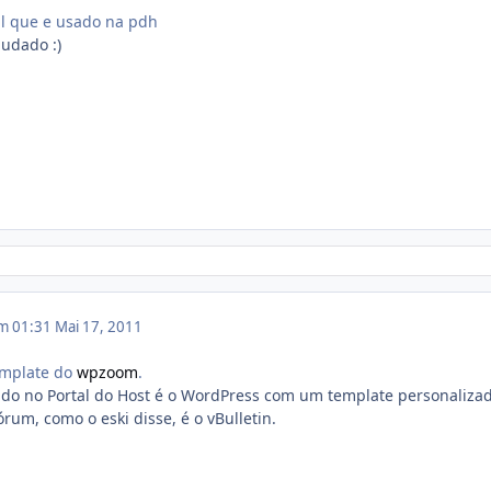
al que e usado na pdh
judado :)
em 01:31
Mai 17, 2011
template do
wpzoom
.
ado no Portal do Host é o WordPress com um template personaliza
órum, como o eski disse, é o vBulletin.