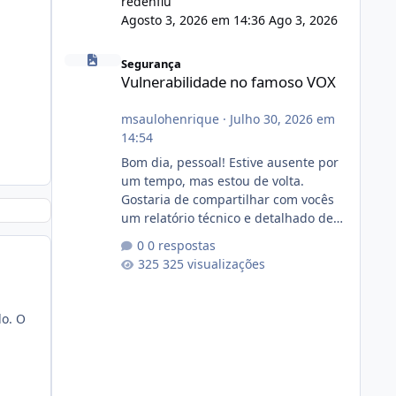
redenflu
Agosto 3, 2026 em 14:36
Ago 3, 2026
Vulnerabilidade no famoso VOX
Segurança
Vulnerabilidade no famoso VOX
msaulohenrique
·
Julho 30, 2026 em
14:54
Bom dia, pessoal! Estive ausente por
um tempo, mas estou de volta.
Gostaria de compartilhar com vocês
um relatório técnico e detalhado de
auditoria de segurança e
0 respostas
conformidade referente
325 visualizações
ao VOXPANEL (versão atualmente em
circulação e comercialização no
mercado). 1. Análise de Integridade
do. O
dos Arquivos Arquivo Tamanho
Conteúdo Identificado Integridade
video.zip 623.85 MB Painel de
streaming de vídeo, binários Wowza,