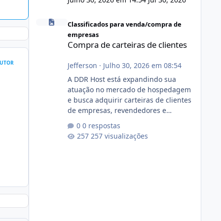
Compra de carteiras de clientes
Classificados para venda/compra de
empresas
Compra de carteiras de clientes
UTOR
Jefferson
·
Julho 30, 2026 em 08:54
A DDR Host está expandindo sua
atuação no mercado de hospedagem
e busca adquirir carteiras de clientes
de empresas, revendedores e
profissionais que desejam encerrar
0 respostas
suas atividades ou reduzir sua
257 visualizações
operação. Se você possui clientes
ativos de hospedagem de sites,
hospedagem revenda (cPanel,
DirectAdmin ou Plesk), podemos
apresentar uma proposta justa,
transparente e com total sigilo
durante todo o processo. O que
buscamos Estamos interessados