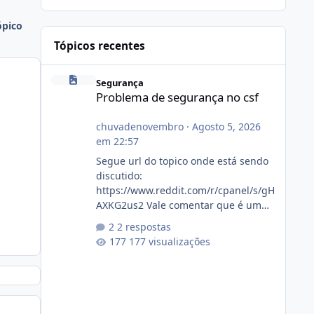
ópico
Tópicos recentes
Problema de segurança no csf
Segurança
Problema de segurança no csf
chuvadenovembro
·
Agosto 5, 2026
em 22:57
Segue url do topico onde está sendo
discutido:
https://www.reddit.com/r/cpanel/s/gH
AXKG2us2 Vale comentar que é um
topico do cpanel... Não sei como ta a
2 respostas
pegada no da.
177 visualizações