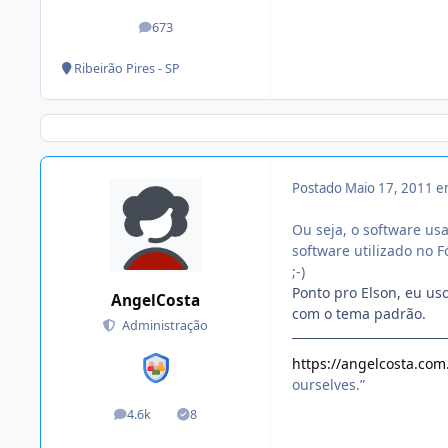
673
posts
Ribeirão Pires - SP
Postado
Maio 17, 2011 
Ou seja, o software us
software utilizado no F
;-)
Ponto pro Elson, eu u
AngelCosta
com o tema padrão.
Administração
https://angelcosta.com
ourselves.”
4.6k
8
posts
Soluções