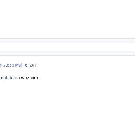
em 23:56
Mai 16, 2011
template do
wpzoom
.