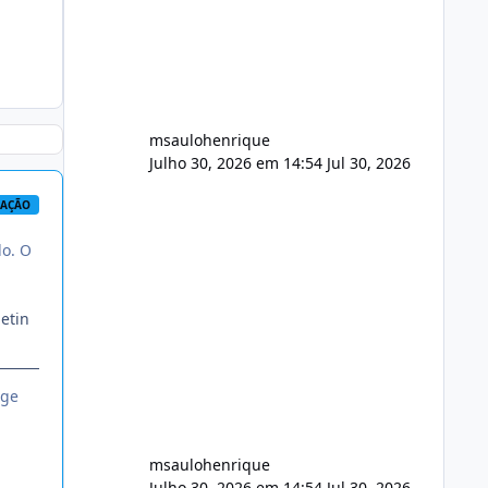
FFmpeg e scripts AlmaLinux Íntegro
audio.zip 507.08 MB Painel PHP de
áudio, AutoDJ,
msaulohenrique
Julho 30, 2026 em 14:54
Jul 30, 2026
RAÇÃO
do. O
etin
nge
msaulohenrique
Julho 30, 2026 em 14:54
Jul 30, 2026