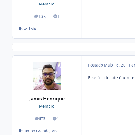
Membro
1.3k
1
posts
Soluções
Goiânia
Postado
Maio 16, 2011 
E se for do site é um 
Jamis Henrique
Membro
673
1
posts
Soluções
Campo Grande, MS