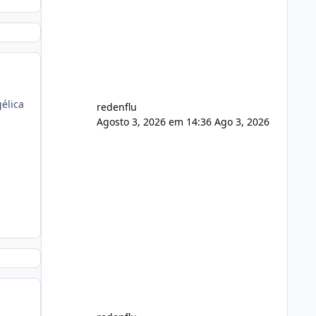
usuário. Ajuste no valor de renovação
de registro de domínio Ajuste
assinatura n
élica
redenflu
Agosto 3, 2026 em 14:36
Ago 3, 2026