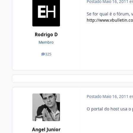
Postado
Maio 16, 2011 
Se for qual é o fórum, 
http://www.vbulletin.c
Rodrigo D
Membro
325
posts
Postado
Maio 16, 2011 
O portal do host usa o 
Angel Junior