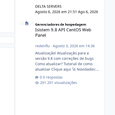
DELTA SERVERS
Agosto 6, 2026 em 21:51
Ago 6, 2026
Isistem 9.8 API CentOS Web Panel
Gerenciadores de hospedagem
Isistem 9.8 API CentOS Web
Panel
redenflu
·
Agosto 3, 2026 em 14:36
Atualização! Atualização para a
versão 9.8 com correções de bugs
Como atualizar? Tutorial de como
atualizar Clique aqui 🚀 Novidades:
Api do CWP7(CentOS Web Panel) Link
0 respostas
publico para consulta de sub.dominio
201 visualizações
autorizado a usasr o isistem:
https://isistem.com.br/check-license/
Editor de texto Html para e-mails
enviados pelo sistema 🛠️ Correções:
Ajuste no memory limit do instalador
agora com filtros para ajudar o