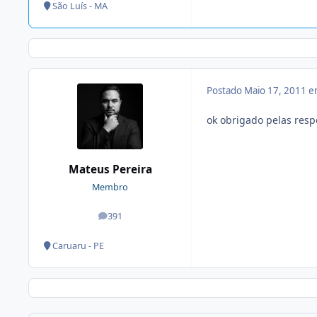
São Luís - MA
Postado
Maio 17, 2011 
ok obrigado pelas res
Mateus Pereira
Membro
391
posts
Caruaru - PE