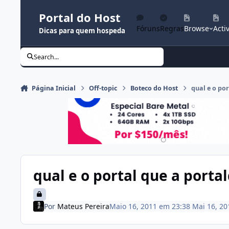
Ir para conteúdo
Portal do Host
Fóruns
Regras
Browse
Activ
Dicas para quem hospeda
Search...
Página Inicial
Off-topic
Boteco do Host
qual e o po
qual e o portal que a porta
Por
Mateus Pereira
Maio 16, 2011 em 23:38
Mai 16, 20