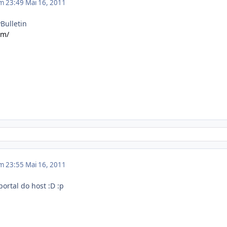
em 23:49
Mai 16, 2011
vBulletin
om/
em 23:55
Mai 16, 2011
portal do host :D :p