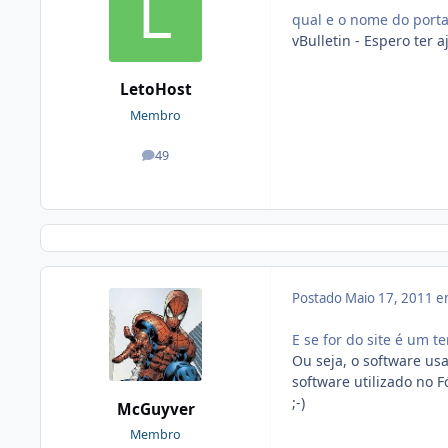
qual e o nome do port
vBulletin - Espero ter a
LetoHost
Membro
49
posts
Postado
Maio 17, 2011 
E se for do site é um 
Ou seja, o software us
software utilizado no F
;-)
McGuyver
Membro