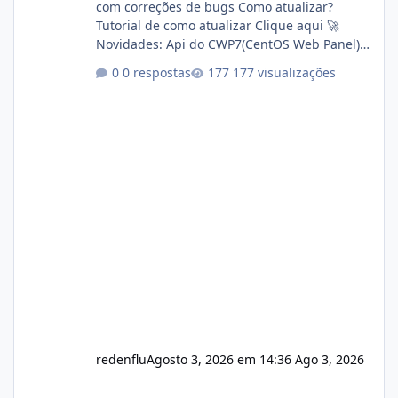
com correções de bugs Como atualizar?
Tutorial de como atualizar Clique aqui 🚀
Novidades: Api do CWP7(CentOS Web Panel)
Link publico para consulta de sub.dominio
0 respostas
177 visualizações
autorizado a usasr o isistem:
https://isistem.com.br/check-license/ Editor
de texto Html para e-mails enviados pelo
sistema 🛠️ Correções: Ajuste no memory limit
do instalador agora com filtros para ajudar o
usuário. Ajuste no valor de renovação de
registro de domínio Ajuste assinatura n
redenflu
Agosto 3, 2026 em 14:36
Ago 3, 2026