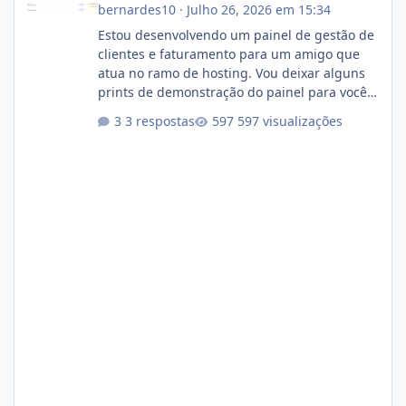
bernardes10
·
Julho 26, 2026 em 15:34
Estou desenvolvendo um painel de gestão de
clientes e faturamento para um amigo que
atua no ramo de hosting. Vou deixar alguns
prints de demonstração do painel para vocês
darem a opinião de vocês. O sistema já está
3 respostas
597 visualizações
com cerca de 80% concluído e conta com
gerenciamento de servidores de jogos, VPS e
hospedagem cPanel. Fico no aguardo do
feedback de vocês. TMJ! 🚀 Aceito críticas
construtivas!