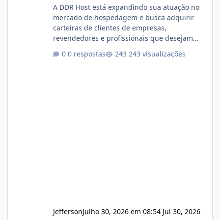
A DDR Host está expandindo sua atuação no
mercado de hospedagem e busca adquirir
carteiras de clientes de empresas,
revendedores e profissionais que desejam
encerrar suas atividades ou reduzir sua
0 respostas
243 visualizações
operação. Se você possui clientes ativos de
hospedagem de sites, hospedagem revenda
(cPanel, DirectAdmin ou Plesk), podemos
apresentar uma proposta justa, transparente
e com total sigilo durante todo o processo. O
que buscamos Estamos interessados
principalmente em: Carteiras de clientes de
Hospedagem
Jefferson
Julho 30, 2026 em 08:54
Jul 30, 2026