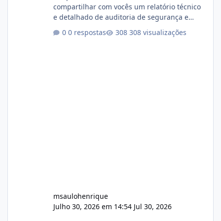
compartilhar com vocês um relatório técnico
e detalhado de auditoria de segurança e
conformidade referente ao VOXPANEL (versão
0 respostas
308 visualizações
atualmente em circulação e comercialização
no mercado). 1. Análise de Integridade dos
Arquivos Arquivo Tamanho Conteúdo
Identificado Integridade video.zip 623.85 MB
Painel de streaming de vídeo, binários
Wowza, FFmpeg e scripts AlmaLinux Íntegro
audio.zip 507.08 MB Painel PHP de áudio,
AutoDJ,
msaulohenrique
Julho 30, 2026 em 14:54
Jul 30, 2026