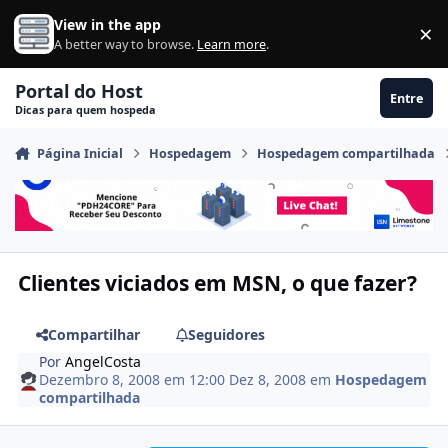
Ir para conteúdo
View in the app
×
Di
A better way to browse.
Learn more
.
Portal do Host
Entre
Dicas para quem hospeda
Página Inicial
Hospedagem
Hospedagem compartilhada
Clientes viciados em MSN, o que fazer?
Compartilhar
Seguidores
Por
AngelCosta
Dezembro 8, 2008 em 12:00
Dez 8, 2008
em
Hospedagem
compartilhada