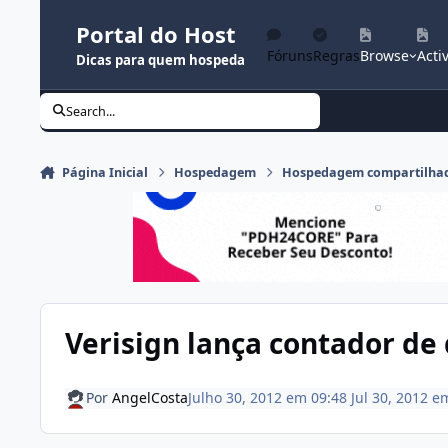
Ir para conteúdo
Portal do Host
Fóruns
Regras
Browse
Activ
Dicas para quem hospeda
Search...
Página Inicial
Hospedagem
Hospedagem compartilha
Verisign lança contador de
Por
AngelCosta
Julho 30, 2012 em 09:48
Jul 30, 2012
e