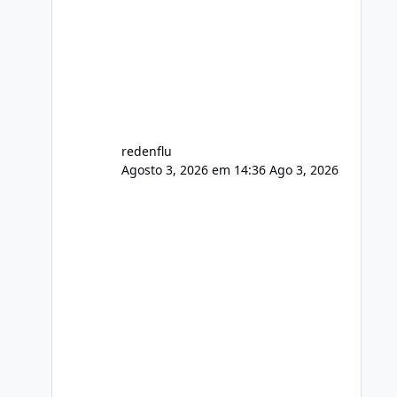
agora com filtros para ajudar o
usuário. Ajuste no valor de renovação
de registro de domínio Ajuste
assinatura n
redenflu
Agosto 3, 2026 em 14:36
Ago 3, 2026