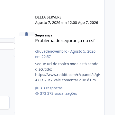
DELTA SERVERS
Agosto 7, 2026 em 12:00
Ago 7, 2026
Problema de segurança no csf
Segurança
Problema de segurança no csf
chuvadenovembro
·
Agosto 5, 2026
em 22:57
Segue url do topico onde está sendo
discutido:
https://www.reddit.com/r/cpanel/s/gH
AXKG2us2 Vale comentar que é um
topico do cpanel... Não sei como ta a
3 respostas
pegada no da.
373 visualizações