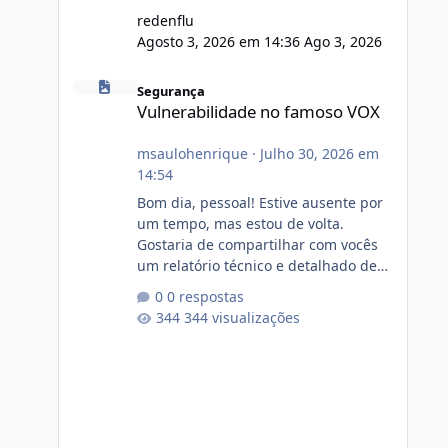
redenflu
Agosto 3, 2026 em 14:36
Ago 3, 2026
Vulnerabilidade no famoso VOX
Segurança
Vulnerabilidade no famoso VOX
msaulohenrique
·
Julho 30, 2026 em
14:54
Bom dia, pessoal! Estive ausente por
um tempo, mas estou de volta.
Gostaria de compartilhar com vocês
um relatório técnico e detalhado de
auditoria de segurança e
0 respostas
conformidade referente
344 visualizações
ao VOXPANEL (versão atualmente em
circulação e comercialização no
mercado). 1. Análise de Integridade
dos Arquivos Arquivo Tamanho
Conteúdo Identificado Integridade
video.zip 623.85 MB Painel de