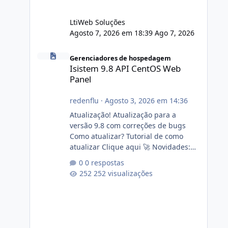
LtiWeb Soluções
Agosto 7, 2026 em 18:39
Ago 7, 2026
Isistem 9.8 API CentOS Web Panel
Gerenciadores de hospedagem
Isistem 9.8 API CentOS Web
Panel
redenflu
·
Agosto 3, 2026 em 14:36
Atualização! Atualização para a
versão 9.8 com correções de bugs
Como atualizar? Tutorial de como
atualizar Clique aqui 🚀 Novidades:
Api do CWP7(CentOS Web Panel) Link
0 respostas
publico para consulta de sub.dominio
252 visualizações
autorizado a usasr o isistem:
https://isistem.com.br/check-license/
Editor de texto Html para e-mails
enviados pelo sistema 🛠️ Correções:
Ajuste no memory limit do instalador