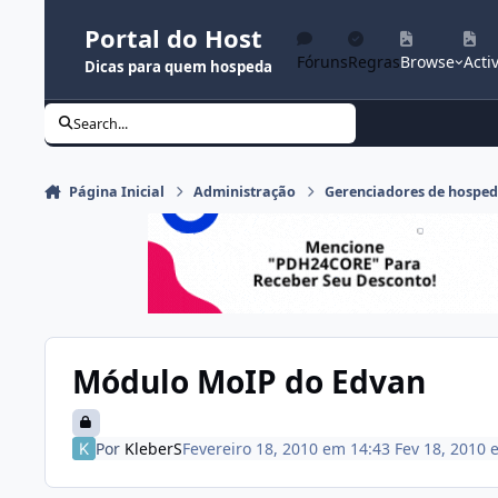
Ir para conteúdo
Portal do Host
Fóruns
Regras
Browse
Activ
Dicas para quem hospeda
Search...
Página Inicial
Administração
Gerenciadores de hospe
Módulo MoIP do Edvan
Por
KleberS
Fevereiro 18, 2010 em 14:43
Fev 18, 2010