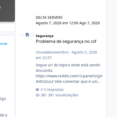
DELTA SERVERS
Agosto 7, 2026 em 12:00
Ago 7, 2026
Problema de segurança no csf
Segurança
Problema de segurança no csf
UTOR
chuvadenovembro
·
Agosto 5, 2026
em 22:57
Segue url do topico onde está sendo
discutido:
https://www.reddit.com/r/cpanel/s/gH
AXKG2us2 Vale comentar que é um
topico do cpanel... Não sei como ta a
3 respostas
pegada no da.
381 visualizações
algo
,00 e