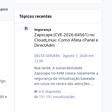
ópico
Tópicos recentes
Zapscape (CVE-2026-64561) no CloudLinux: Como Afeta cP
Segurança
Zapscape (CVE-2026-64561) no
CloudLinux: Como Afeta cPanel e
DirectAdm
DELTA SERVERS
·
Agosto 7, 2026 em
12:00
Boa tarde, A vulnerabilidade
Zapscape no KVM coloca novamente a
segurança da virtualização baseada
algo
em Linux no centro das atenções.
https://cloudlinux.statuspage.io/incid
0 respostas
ents/dlrxjx23zz5f Criamos uma breve
,00 e
151 visualizações
explicação:
https://www.deltaservers.com.br/blog
/zapscape-cve-2026-64561/