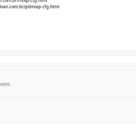
n.com.br/moip-cfg.html
dvan.com.br/pdmoip-cfg.html
posts.