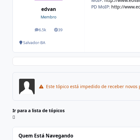
MoIP:
http://www.edva
PD MoIP:
http://www.e
edvan
Membro
6.5k
39
posts
Soluções
Salvador-BA
Este tópico está impedido de receber novos 
Ir para a lista de tópicos
Quem Está Navegando