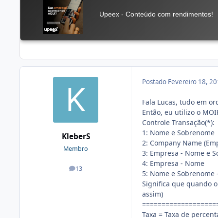
Postado
Fevereiro 18, 2
Fala Lucas, tudo em o
Então, eu utilizo o MOIP
Controle Transação(*):
1: Nome e Sobrenome
KleberS
2: Company Name (Emp
Membro
3: Empresa - Nome e 
4: Empresa - Nome
13
posts
5: Nome e Sobrenome 
Significa que quando o 
assim)
===================
Taxa = Taxa de percenta