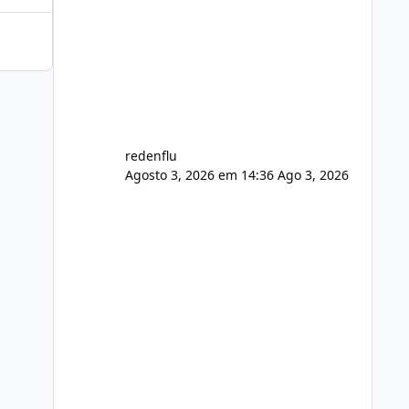
agora com filtros para ajudar o
usuário. Ajuste no valor de renovação
de registro de domínio Ajuste
assinatura n
redenflu
Agosto 3, 2026 em 14:36
Ago 3, 2026