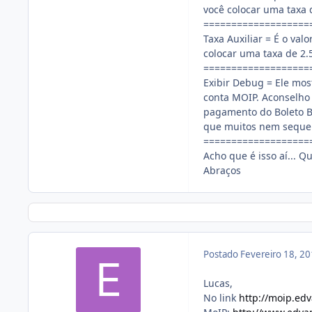
você colocar uma taxa d
===================
Taxa Auxiliar = É o valo
colocar uma taxa de 2.50
===================
Exibir Debug = Ele mos
conta MOIP. Aconselho
pagamento do Boleto Ba
que muitos nem sequer
===================
Acho que é isso aí... Q
Abraços
Postado
Fevereiro 18, 2
Lucas,
No link
http://moip.ed