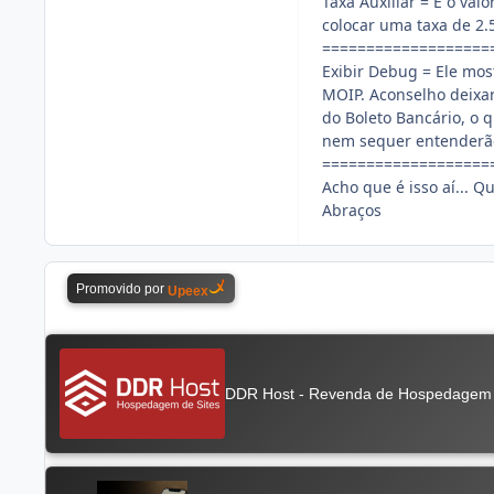
Taxa Auxiliar = É o valo
colocar uma taxa de 2.50
===================
Exibir Debug = Ele mos
MOIP. Aconselho deixa
do Boleto Bancário, o 
nem sequer entenderão
===================
Acho que é isso aí... Q
Abraços