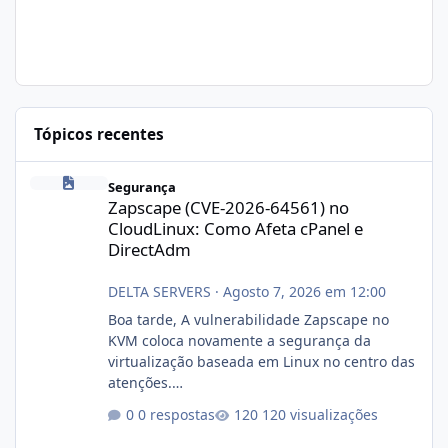
Tópicos recentes
Zapscape (CVE-2026-64561) no CloudLinux: Como Afeta cPanel e
Segurança
Zapscape (CVE-2026-64561) no
CloudLinux: Como Afeta cPanel e
DirectAdm
DELTA SERVERS
·
Agosto 7, 2026 em 12:00
Boa tarde, A vulnerabilidade Zapscape no
KVM coloca novamente a segurança da
virtualização baseada em Linux no centro das
atenções.
https://cloudlinux.statuspage.io/incidents/dlr
0 respostas
120 visualizações
xjx23zz5f Criamos uma breve explicação:
https://www.deltaservers.com.br/blog/zapsca