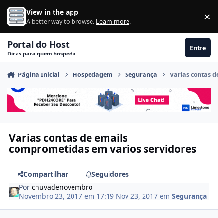
Ir para conteúdo
View in the app
×
Di
A better way to browse.
Learn more
.
Portal do Host
Entre
Dicas para quem hospeda
Página Inicial
Hospedagem
Segurança
Varias contas d
Varias contas de emails
comprometidas em varios servidores
Compartilhar
Seguidores
Por
chuvadenovembro
Novembro 23, 2017 em 17:19
Nov 23, 2017
em
Segurança