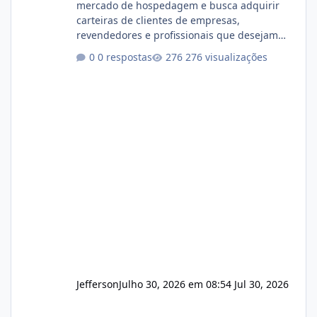
mercado de hospedagem e busca adquirir
carteiras de clientes de empresas,
revendedores e profissionais que desejam
encerrar suas atividades ou reduzir sua
0 respostas
276 visualizações
operação. Se você possui clientes ativos de
hospedagem de sites, hospedagem revenda
(cPanel, DirectAdmin ou Plesk), podemos
apresentar uma proposta justa, transparente
e com total sigilo durante todo o processo. O
que buscamos Estamos interessados
principalmente em: Carteiras de clientes de
Hospedagem
Jefferson
Julho 30, 2026 em 08:54
Jul 30, 2026