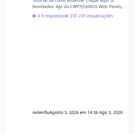
Tutorial de como atualizar Clique aqui 🚀
Novidades: Api do CWP7(CentOS Web Panel)
Link publico para consulta de sub.dominio
0 respostas
233 visualizações
autorizado a usasr o isistem:
https://isistem.com.br/check-license/ Editor
de texto Html para e-mails enviados pelo
sistema 🛠️ Correções: Ajuste no memory limit
do instalador agora com filtros para ajudar o
usuário. Ajuste no valor de renovação de
registro de domínio Ajuste assinatura n
redenflu
Agosto 3, 2026 em 14:36
Ago 3, 2026