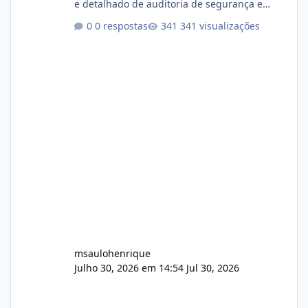
e detalhado de auditoria de segurança e
conformidade referente ao VOXPANEL (versão
0 respostas
341 visualizações
atualmente em circulação e comercialização
no mercado). 1. Análise de Integridade dos
Arquivos Arquivo Tamanho Conteúdo
Identificado Integridade video.zip 623.85 MB
Painel de streaming de vídeo, binários
Wowza, FFmpeg e scripts AlmaLinux Íntegro
audio.zip 507.08 MB Painel PHP de áudio,
AutoDJ,
msaulohenrique
Julho 30, 2026 em 14:54
Jul 30, 2026