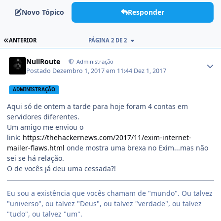
Novo Tópico
Responder
ANTERIOR
PÁGINA 2 DE 2
NullRoute
Administração
Postado
Dezembro 1, 2017 em 11:44
Dez 1, 2017
ADMINISTRAÇÃO
Aqui só de ontem a tarde para hoje foram 4 contas em
servidores diferentes.
Um amigo me enviou o
link:
https://thehackernews.com/2017/11/exim-internet-
mailer-flaws.html
onde mostra uma brexa no Exim...mas não
sei se há relação.
O de vocês já deu uma cessada?!
Eu sou a existência que vocês chamam de "mundo". Ou talvez
"universo", ou talvez "Deus", ou talvez "verdade", ou talvez
"tudo", ou talvez "um".