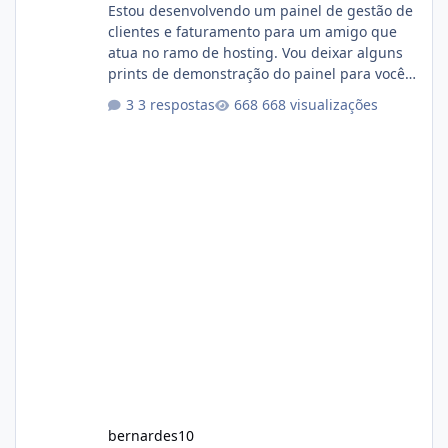
Estou desenvolvendo um painel de gestão de
clientes e faturamento para um amigo que
atua no ramo de hosting. Vou deixar alguns
prints de demonstração do painel para vocês
darem a opinião de vocês. O sistema já está
3 respostas
668 visualizações
com cerca de 80% concluído e conta com
gerenciamento de servidores de jogos, VPS e
hospedagem cPanel. Fico no aguardo do
feedback de vocês. TMJ! 🚀 Aceito críticas
construtivas!
bernardes10