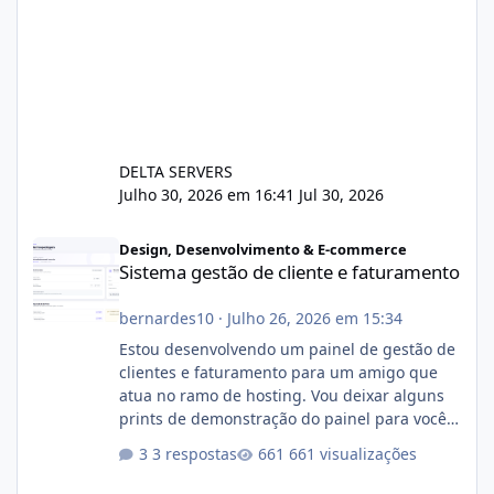
DELTA SERVERS
Julho 30, 2026 em 16:41
Jul 30, 2026
Sistema gestão de cliente e faturamento
Design, Desenvolvimento & E-commerce
Sistema gestão de cliente e faturamento
bernardes10
·
Julho 26, 2026 em 15:34
Estou desenvolvendo um painel de gestão de
clientes e faturamento para um amigo que
atua no ramo de hosting. Vou deixar alguns
prints de demonstração do painel para vocês
darem a opinião de vocês. O sistema já está
3 respostas
661 visualizações
com cerca de 80% concluído e conta com
gerenciamento de servidores de jogos, VPS e