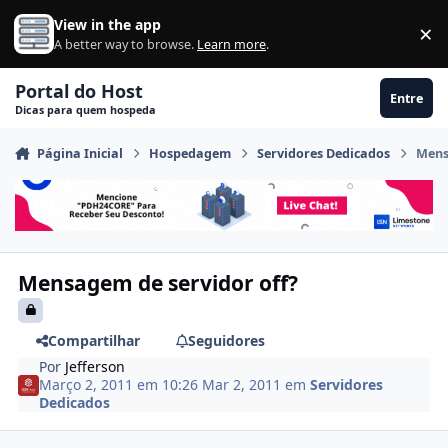
Ir para conteúdo
View in the app
×
Di
A better way to browse.
Learn more
.
Portal do Host
Entre
Dicas para quem hospeda
Página Inicial
Hospedagem
Servidores Dedicados
Mens
Mensagem de servidor off?
Compartilhar
Seguidores
Por
Jefferson
Março 2, 2011 em 10:26
Mar 2, 2011
em
Servidores
Dedicados