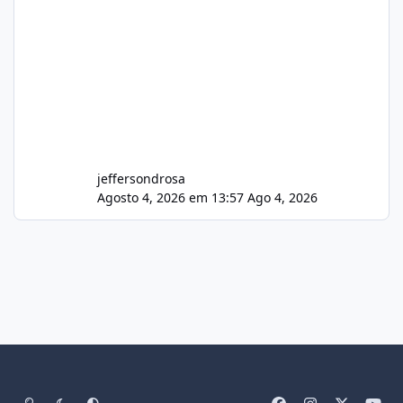
jeffersondrosa
Agosto 4, 2026 em 13:57
Ago 4, 2026
Light Mode
Dark Mode
System Preference
f
i
x
y