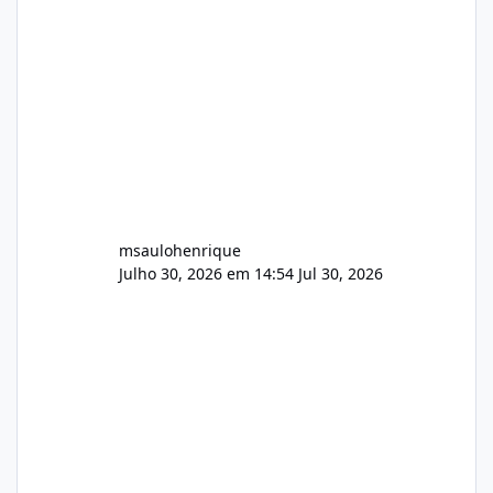
Wowza, FFmpeg e scripts AlmaLinux Íntegro
audio.zip 507.08 MB Painel PHP de áudio,
AutoDJ,
msaulohenrique
Julho 30, 2026 em 14:54
Jul 30, 2026