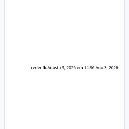
do instalador agora com filtros para ajudar o
usuário. Ajuste no valor de renovação de
registro de domínio Ajuste assinatura n
redenflu
Agosto 3, 2026 em 14:36
Ago 3, 2026