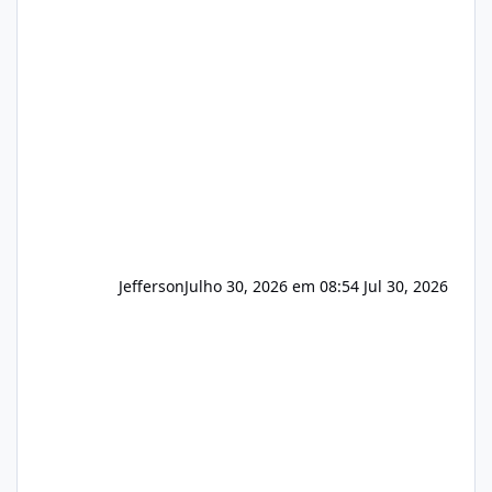
apresentar uma proposta justa, transparente
e com total sigilo durante todo o processo. O
que buscamos Estamos interessados
principalmente em: Carteiras de clientes de
Hospedagem
Jefferson
Julho 30, 2026 em 08:54
Jul 30, 2026