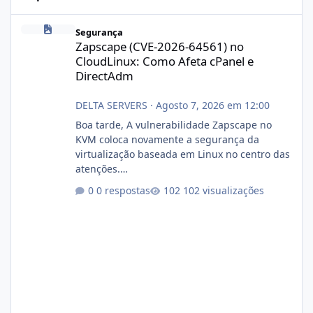
Zapscape (CVE-2026-64561) no CloudLinux: Como Afeta cPanel e
Segurança
Zapscape (CVE-2026-64561) no
CloudLinux: Como Afeta cPanel e
DirectAdm
DELTA SERVERS
·
Agosto 7, 2026 em 12:00
Boa tarde, A vulnerabilidade Zapscape no
KVM coloca novamente a segurança da
virtualização baseada em Linux no centro das
atenções.
https://cloudlinux.statuspage.io/incidents/dlr
0 respostas
102 visualizações
xjx23zz5f Criamos uma breve explicação:
https://www.deltaservers.com.br/blog/zapsca
pe-cve-2026-64561/