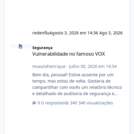
redenflu
Agosto 3, 2026 em 14:36
Ago 3, 2026
Vulnerabilidade no famoso VOX
Segurança
Vulnerabilidade no famoso VOX
msaulohenrique
·
Julho 30, 2026 em 14:54
Bom dia, pessoal! Estive ausente por um
tempo, mas estou de volta. Gostaria de
compartilhar com vocês um relatório técnico
e detalhado de auditoria de segurança e
conformidade referente ao VOXPANEL (versão
0 respostas
340 visualizações
atualmente em circulação e comercialização
no mercado). 1. Análise de Integridade dos
Arquivos Arquivo Tamanho Conteúdo
Identificado Integridade video.zip 623.85 MB
Painel de streaming de vídeo, binários