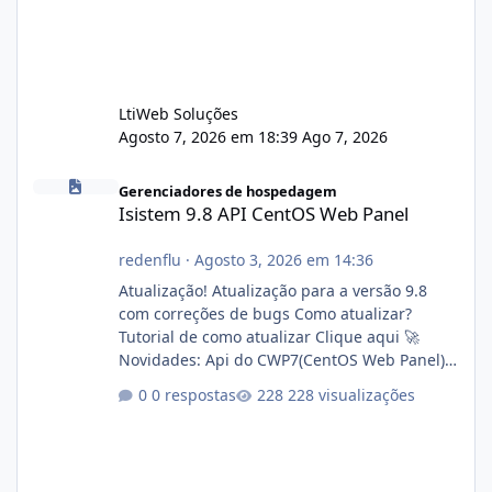
LtiWeb Soluções
Agosto 7, 2026 em 18:39
Ago 7, 2026
Isistem 9.8 API CentOS Web Panel
Gerenciadores de hospedagem
Isistem 9.8 API CentOS Web Panel
redenflu
·
Agosto 3, 2026 em 14:36
Atualização! Atualização para a versão 9.8
com correções de bugs Como atualizar?
Tutorial de como atualizar Clique aqui 🚀
Novidades: Api do CWP7(CentOS Web Panel)
Link publico para consulta de sub.dominio
0 respostas
228 visualizações
autorizado a usasr o isistem:
https://isistem.com.br/check-license/ Editor
de texto Html para e-mails enviados pelo
sistema 🛠️ Correções: Ajuste no memory limit