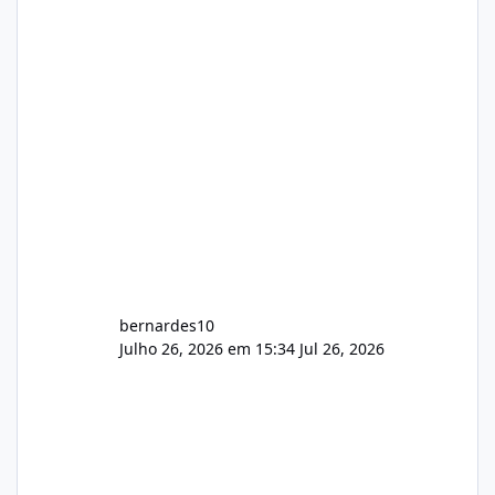
hospedagem cPanel. Fico no aguardo do
feedback de vocês. TMJ! 🚀 Aceito críticas
construtivas!
bernardes10
Julho 26, 2026 em 15:34
Jul 26, 2026