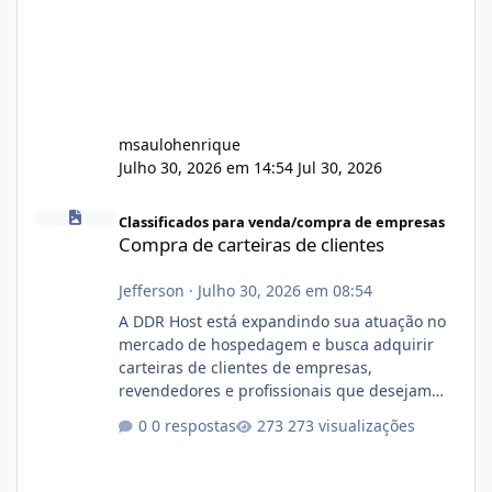
msaulohenrique
Julho 30, 2026 em 14:54
Jul 30, 2026
Compra de carteiras de clientes
Classificados para venda/compra de empresas
Compra de carteiras de clientes
Jefferson
·
Julho 30, 2026 em 08:54
A DDR Host está expandindo sua atuação no
mercado de hospedagem e busca adquirir
carteiras de clientes de empresas,
revendedores e profissionais que desejam
encerrar suas atividades ou reduzir sua
0 respostas
273 visualizações
operação. Se você possui clientes ativos de
hospedagem de sites, hospedagem revenda
(cPanel, DirectAdmin ou Plesk), podemos