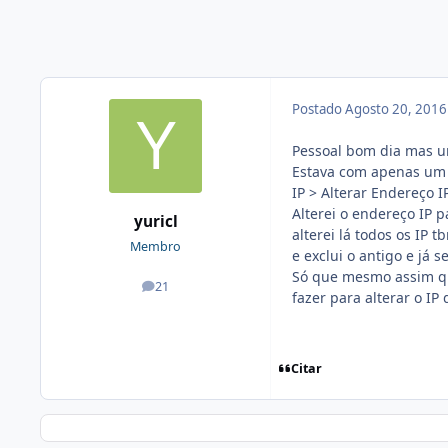
Postado
Agosto 20, 201
Pessoal bom dia mas um
Estava com apenas um s
IP > Alterar Endereço I
Alterei o endereço IP p
yuricl
alterei lá todos os IP 
Membro
e exclui o antigo e já
Só que mesmo assim qu
21
posts
fazer para alterar o IP 
Citar