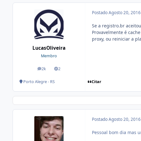
Postado
Agosto 20, 201
Se a registro.br aceito
Provavelmente é cache
proxy, ou reiniciar a pl
LucasOliveira
Membro
2k
2
posts
Soluções
Citar
Porto Alegre - RS
Postado
Agosto 20, 201
Pessoal bom dia mas um