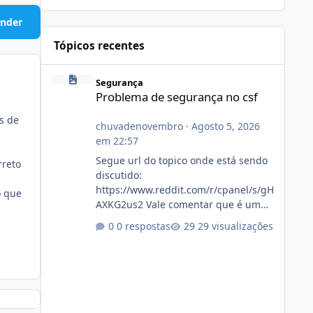
nder
Tópicos recentes
Problema de segurança no csf
Segurança
Problema de segurança no csf
s de
chuvadenovembro
·
Agosto 5, 2026
em 22:57
Segue url do topico onde está sendo
rreto
discutido:
https://www.reddit.com/r/cpanel/s/gH
o que
AXKG2us2 Vale comentar que é um
topico do cpanel... Não sei como ta a
0 respostas
29 visualizações
pegada no da.