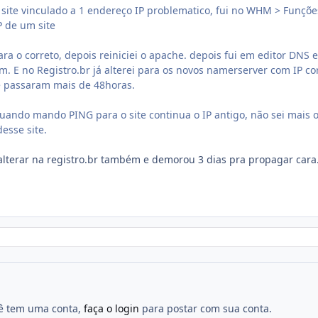
ite vinculado a 1 endereço IP problematico, fui no WHM > Funçõe
P de um site
ara o correto, depois reiniciei o apache. depois fui em editor DNS e
tbm. E no Registro.br já alterei para os novos namerserver com IP co
 se passaram mais de 48horas.
ando mando PING para o site continua o IP antigo, não sei mais 
desse site.
alterar na registro.br também e demorou 3 dias pra propagar cara
cê tem uma conta,
faça o login
para postar com sua conta.