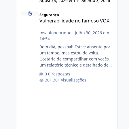
Agosto 3, 2026 em 14:36
Ago 3, 2026
Vulnerabilidade no famoso VOX
Segurança
Vulnerabilidade no famoso VOX
msaulohenrique
·
Julho 30, 2026 em
14:54
Bom dia, pessoal! Estive ausente por
um tempo, mas estou de volta.
Gostaria de compartilhar com vocês
um relatório técnico e detalhado de
auditoria de segurança e
0 respostas
conformidade referente
301 visualizações
ao VOXPANEL (versão atualmente em
circulação e comercialização no
mercado). 1. Análise de Integridade
dos Arquivos Arquivo Tamanho
Conteúdo Identificado Integridade
video.zip 623.85 MB Painel de
streaming de vídeo, binários Wowza,
FFmpeg e scripts AlmaLinux Íntegro