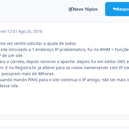
Novo Tópico
Respo
6 em 12:01
Ago 20, 2016
a vez venho solicitar a ajuda de todos.
ite vinculado a 1 endereço IP problematico, fui no WHM > Funçõe
P de um site
ara o correto, depois reiniciei o apache. depois fui em editor DNS e
tbm. E no Registro.br já alterei para os novos namerserver com IP co
 se passaram mais de 48horas.
ando mando PING para o site continua o IP antigo, não sei mais 
desse site.