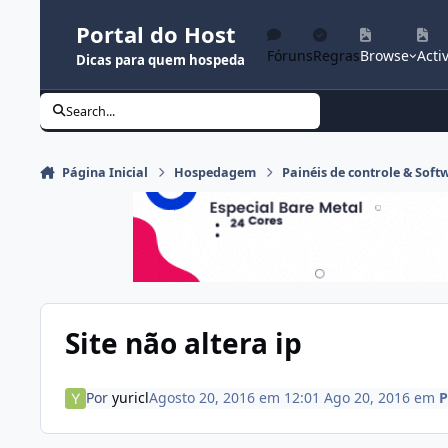
Ir para conteúdo
Portal do Host
Fóruns
Regras
Browse
Activ
Dicas para quem hospeda
Search...
Página Inicial
Hospedagem
Painéis de controle & Soft
Site não altera ip
Por
yuricl
Agosto 20, 2016 em 12:01
Ago 20, 2016
em
P