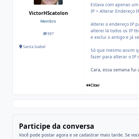
Estava com apenas um s
IP > Alterar Endereço I
VictorHScatolon
Membro
Alterei o endereço IP p
alterei lá todos os IP 
397
posts
e exclui o antigo e já
Santa Isabel
Só que mesmo assim qu
fazer para alterar o IP 
Cara, essa semana fui 
Citar
Participe da conversa
Você pode postar agora e se cadastrar mais tarde. Se vo