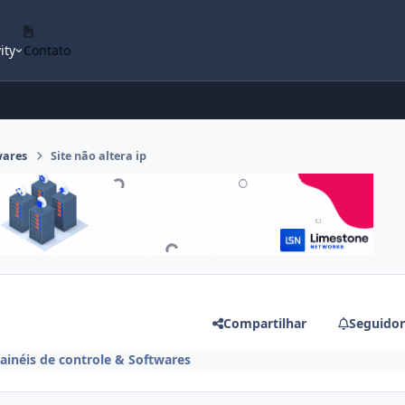
ity
Contato
wares
Site não altera ip
Compartilhar
Seguidor
ainéis de controle & Softwares