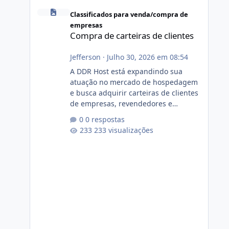
Compra de carteiras de clientes
Classificados para venda/compra de
empresas
Compra de carteiras de clientes
Jefferson
·
Julho 30, 2026 em 08:54
A DDR Host está expandindo sua
atuação no mercado de hospedagem
e busca adquirir carteiras de clientes
de empresas, revendedores e
profissionais que desejam encerrar
0 respostas
suas atividades ou reduzir sua
233 visualizações
operação. Se você possui clientes
ativos de hospedagem de sites,
hospedagem revenda (cPanel,
DirectAdmin ou Plesk), podemos
apresentar uma proposta justa,
transparente e com total sigilo
durante todo o processo. O que
buscamos Estamos interessados
principalmente em: Carteiras de