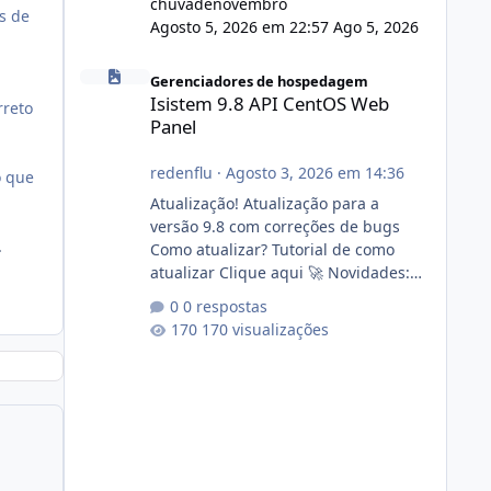
chuvadenovembro
s de
Agosto 5, 2026 em 22:57
Ago 5, 2026
Isistem 9.8 API CentOS Web Panel
Gerenciadores de hospedagem
Isistem 9.8 API CentOS Web
rreto
Panel
redenflu
·
Agosto 3, 2026 em 14:36
o que
Atualização! Atualização para a
versão 9.8 com correções de bugs
.
Como atualizar? Tutorial de como
atualizar Clique aqui 🚀 Novidades:
Api do CWP7(CentOS Web Panel) Link
0 respostas
publico para consulta de sub.dominio
170 visualizações
autorizado a usasr o isistem:
https://isistem.com.br/check-license/
Editor de texto Html para e-mails
enviados pelo sistema 🛠️ Correções:
Ajuste no memory limit do instalador
agora com filtros para ajudar o
usuário. Ajuste no valor de renovação