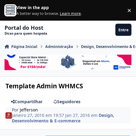
Ir para conteúdo
View in the app
×
Di
A better way to browse.
Learn more
.
Portal do Host
Entre
Dicas para quem hospeda
Página Inicial
Administração
Design, Desenvolvimento & 
Template Admin WHMCS
Compartilhar
Seguidores
Por
Jefferson
Janeiro 27, 2016 em 19:57
Jan 27, 2016
em
Design,
Desenvolvimento & E-commerce