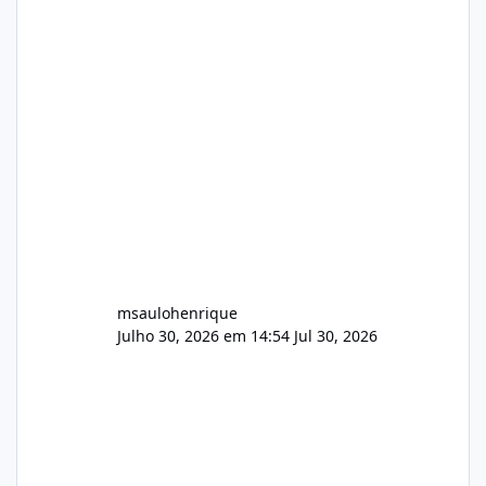
Arquivos Arquivo Tamanho Conteúdo
Identificado Integridade video.zip 623.85 MB
Painel de streaming de vídeo, binários
Wowza, FFmpeg e scripts AlmaLinux Íntegro
audio.zip 507.08 MB Painel PHP de áudio,
AutoDJ,
msaulohenrique
Julho 30, 2026 em 14:54
Jul 30, 2026