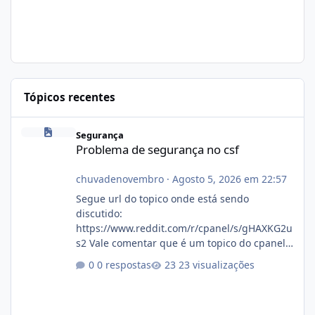
Tópicos recentes
Problema de segurança no csf
Segurança
Problema de segurança no csf
chuvadenovembro
·
Agosto 5, 2026 em 22:57
Segue url do topico onde está sendo
discutido:
https://www.reddit.com/r/cpanel/s/gHAXKG2u
s2 Vale comentar que é um topico do cpanel...
Não sei como ta a pegada no da.
0 respostas
23 visualizações