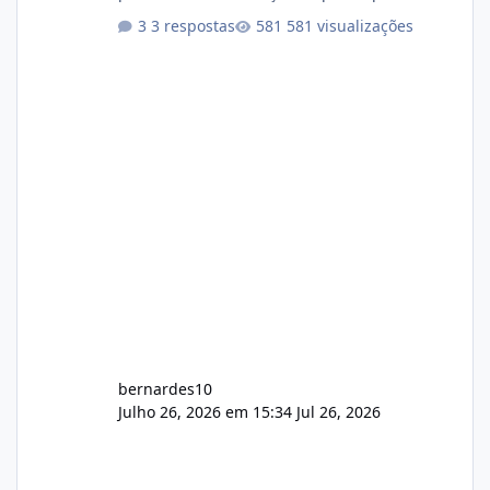
darem a opinião de vocês. O sistema já está
3 respostas
581 visualizações
com cerca de 80% concluído e conta com
gerenciamento de servidores de jogos, VPS e
hospedagem cPanel. Fico no aguardo do
feedback de vocês. TMJ! 🚀 Aceito críticas
construtivas!
bernardes10
Julho 26, 2026 em 15:34
Jul 26, 2026