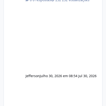
operação. Se você possui clientes ativos de
hospedagem de sites, hospedagem revenda
(cPanel, DirectAdmin ou Plesk), podemos
apresentar uma proposta justa, transparente
e com total sigilo durante todo o processo. O
que buscamos Estamos interessados
principalmente em: Carteiras de clientes de
Hospedagem
Jefferson
Julho 30, 2026 em 08:54
Jul 30, 2026