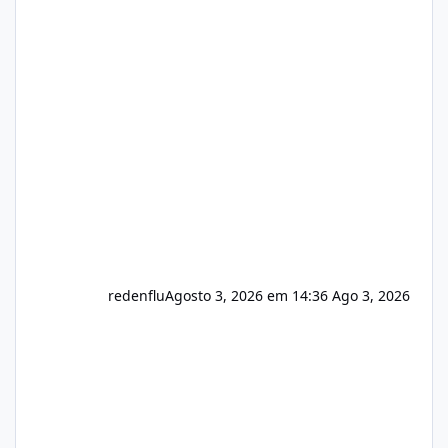
https://isistem.com.br/check-license/ Editor
de texto Html para e-mails enviados pelo
sistema 🛠️ Correções: Ajuste no memory limit
do instalador agora com filtros para ajudar o
usuário. Ajuste no valor de renovação de
registro de domínio Ajuste assinatura n
redenflu
Agosto 3, 2026 em 14:36
Ago 3, 2026