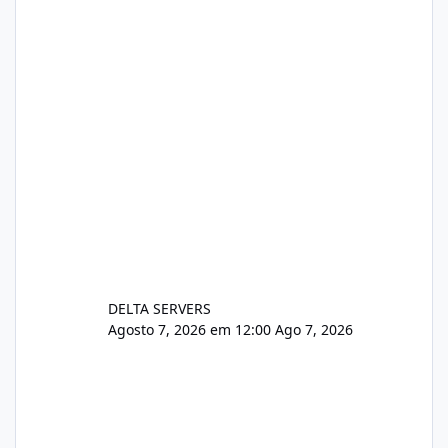
https://www.deltaservers.com.br/blog/zapsca
pe-cve-2026-64561/
DELTA SERVERS
Agosto 7, 2026 em 12:00
Ago 7, 2026