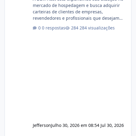
mercado de hospedagem e busca adquirir
carteiras de clientes de empresas,
revendedores e profissionais que desejam
encerrar suas atividades ou reduzir sua
0 respostas
284 visualizações
operação. Se você possui clientes ativos de
hospedagem de sites, hospedagem revenda
(cPanel, DirectAdmin ou Plesk), podemos
apresentar uma proposta justa, transparente
e com total sigilo durante todo o processo. O
que buscamos Estamos interessados
principalmente em: Carteiras de clientes de
Hospedagem
Jefferson
Julho 30, 2026 em 08:54
Jul 30, 2026