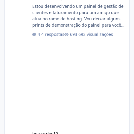
Estou desenvolvendo um painel de gestão de
clientes e faturamento para um amigo que
atua no ramo de hosting. Vou deixar alguns
prints de demonstração do painel para vocês
darem a opinião de vocês. O sistema já está
4 respostas
693 visualizações
com cerca de 80% concluído e conta com
gerenciamento de servidores de jogos, VPS e
hospedagem cPanel. Fico no aguardo do
feedback de vocês. TMJ! 🚀 Aceito críticas
construtivas!
bernardes10