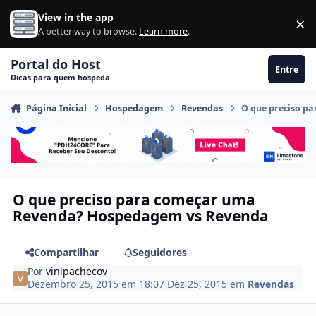
Ir para conteúdo
View in the app
×
Di
A better way to browse.
Learn more
.
Portal do Host
Entre
Dicas para quem hospeda
Página Inicial
Hospedagem
Revendas
O que preciso p
O que preciso para começar uma
Revenda? Hospedagem vs Revenda
Compartilhar
Seguidores
Por
vinipachecov
Dezembro 25, 2015 em 18:07
Dez 25, 2015
em
Revendas