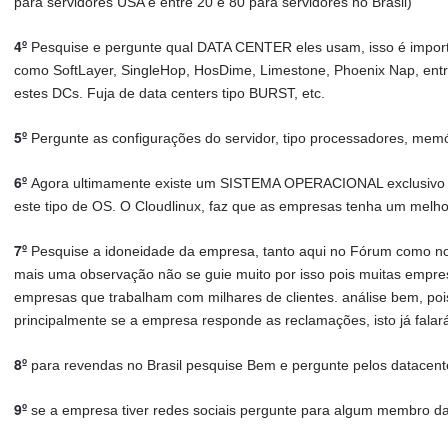
para servidores USA e entre 20 e 80 para servidores no Brasil)
4º
Pesquise e pergunte qual DATA CENTER eles usam, isso é importa
como SoftLayer, SingleHop, HosDime, Limestone, Phoenix Nap, ent
estes DCs. Fuja de data centers tipo BURST, etc.
5º
Pergunte as configurações do servidor, tipo processadores, mem
6º
Agora ultimamente existe um SISTEMA OPERACIONAL exclusivo p
este tipo de OS. O Cloudlinux, faz que as empresas tenha um melhor
7º
Pesquise a idoneidade da empresa, tanto aqui no Fórum como no
mais uma observação não se guie muito por isso pois muitas empre
empresas que trabalham com milhares de clientes. análise bem, po
principalmente se a empresa responde as reclamações, isto já falar
8º
para revendas no Brasil pesquise Bem e pergunte pelos datacente
9º
se a empresa tiver redes sociais pergunte para algum membro da