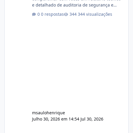
e detalhado de auditoria de segurança e
conformidade referente ao VOXPANEL (versão
0 respostas
344 visualizações
atualmente em circulação e comercialização
no mercado). 1. Análise de Integridade dos
Arquivos Arquivo Tamanho Conteúdo
Identificado Integridade video.zip 623.85 MB
Painel de streaming de vídeo, binários
Wowza, FFmpeg e scripts AlmaLinux Íntegro
audio.zip 507.08 MB Painel PHP de áudio,
AutoDJ,
msaulohenrique
Julho 30, 2026 em 14:54
Jul 30, 2026