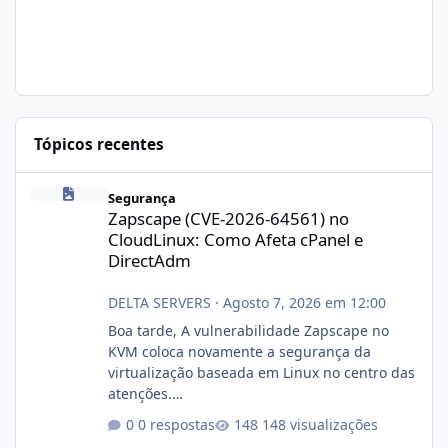
Tópicos recentes
Zapscape (CVE-2026-64561) no CloudLinux: Como Afeta cPanel e
Segurança
Zapscape (CVE-2026-64561) no
CloudLinux: Como Afeta cPanel e
DirectAdm
DELTA SERVERS
·
Agosto 7, 2026 em 12:00
Boa tarde, A vulnerabilidade Zapscape no
KVM coloca novamente a segurança da
virtualização baseada em Linux no centro das
atenções.
https://cloudlinux.statuspage.io/incidents/dlr
0 respostas
148 visualizações
xjx23zz5f Criamos uma breve explicação: