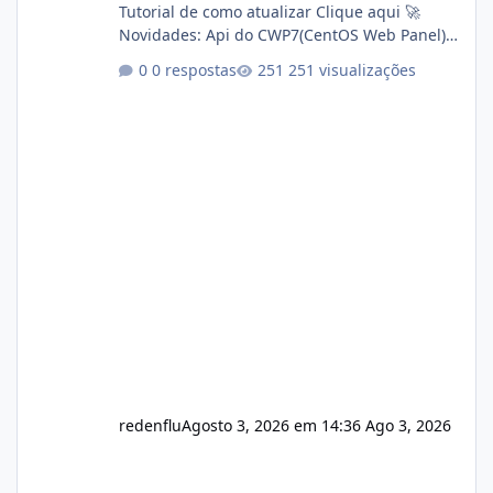
Tutorial de como atualizar Clique aqui 🚀
Novidades: Api do CWP7(CentOS Web Panel)
Link publico para consulta de sub.dominio
0 respostas
251 visualizações
autorizado a usasr o isistem:
https://isistem.com.br/check-license/ Editor
de texto Html para e-mails enviados pelo
sistema 🛠️ Correções: Ajuste no memory limit
do instalador agora com filtros para ajudar o
usuário. Ajuste no valor de renovação de
registro de domínio Ajuste assinatura n
redenflu
Agosto 3, 2026 em 14:36
Ago 3, 2026