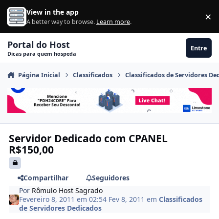
Ir para conteúdo
View in the app
×
Di
A better way to browse.
Learn more
.
Portal do Host
Entre
Dicas para quem hospeda
Página Inicial
Classificados
Classificados de Servidores De
Servidor Dedicado com CPANEL
R$150,00
Compartilhar
Seguidores
Por
Rômulo Host Sagrado
Fevereiro 8, 2011 em 02:54
Fev 8, 2011
em
Classificados
de Servidores Dedicados