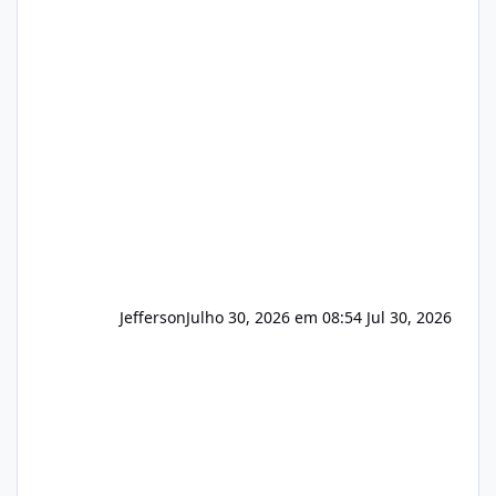
(cPanel, DirectAdmin ou Plesk), podemos
apresentar uma proposta justa, transparente
e com total sigilo durante todo o processo. O
que buscamos Estamos interessados
principalmente em: Carteiras de clientes de
Hospedagem
Jefferson
Julho 30, 2026 em 08:54
Jul 30, 2026