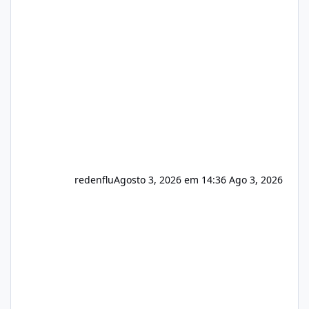
sistema 🛠️ Correções: Ajuste no memory limit
do instalador agora com filtros para ajudar o
usuário. Ajuste no valor de renovação de
registro de domínio Ajuste assinatura n
redenflu
Agosto 3, 2026 em 14:36
Ago 3, 2026