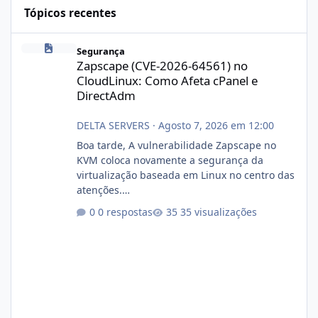
Tópicos recentes
Zapscape (CVE-2026-64561) no CloudLinux: Como Afeta cPanel e
Segurança
Zapscape (CVE-2026-64561) no
CloudLinux: Como Afeta cPanel e
DirectAdm
DELTA SERVERS
·
Agosto 7, 2026 em 12:00
Boa tarde, A vulnerabilidade Zapscape no
KVM coloca novamente a segurança da
virtualização baseada em Linux no centro das
atenções.
https://cloudlinux.statuspage.io/incidents/dlr
0 respostas
35 visualizações
xjx23zz5f Criamos uma breve explicação:
https://www.deltaservers.com.br/blog/zapsca
pe-cve-2026-64561/