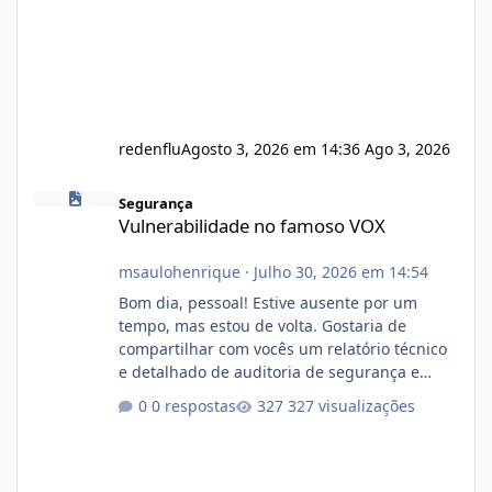
redenflu
Agosto 3, 2026 em 14:36
Ago 3, 2026
Vulnerabilidade no famoso VOX
Segurança
Vulnerabilidade no famoso VOX
msaulohenrique
·
Julho 30, 2026 em 14:54
Bom dia, pessoal! Estive ausente por um
tempo, mas estou de volta. Gostaria de
compartilhar com vocês um relatório técnico
e detalhado de auditoria de segurança e
conformidade referente ao VOXPANEL (versão
0 respostas
327 visualizações
atualmente em circulação e comercialização
no mercado). 1. Análise de Integridade dos
Arquivos Arquivo Tamanho Conteúdo
Identificado Integridade video.zip 623.85 MB