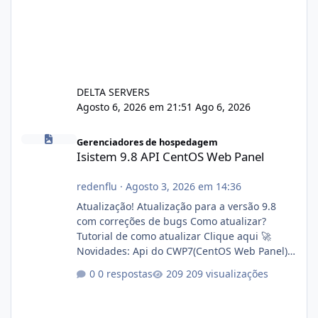
DELTA SERVERS
Agosto 6, 2026 em 21:51
Ago 6, 2026
Isistem 9.8 API CentOS Web Panel
Gerenciadores de hospedagem
Isistem 9.8 API CentOS Web Panel
redenflu
·
Agosto 3, 2026 em 14:36
Atualização! Atualização para a versão 9.8
com correções de bugs Como atualizar?
Tutorial de como atualizar Clique aqui 🚀
Novidades: Api do CWP7(CentOS Web Panel)
Link publico para consulta de sub.dominio
0 respostas
209 visualizações
autorizado a usasr o isistem:
https://isistem.com.br/check-license/ Editor
de texto Html para e-mails enviados pelo