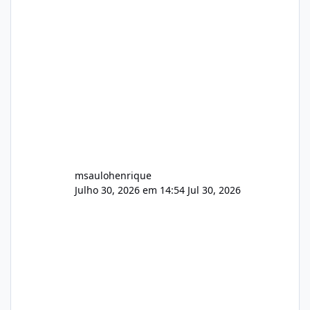
Painel de streaming de vídeo, binários
Wowza, FFmpeg e scripts AlmaLinux Íntegro
audio.zip 507.08 MB Painel PHP de áudio,
AutoDJ,
msaulohenrique
Julho 30, 2026 em 14:54
Jul 30, 2026