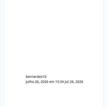
gerenciamento de servidores de jogos, VPS e
hospedagem cPanel. Fico no aguardo do
feedback de vocês. TMJ! 🚀 Aceito críticas
construtivas!
bernardes10
Julho 26, 2026 em 15:34
Jul 26, 2026