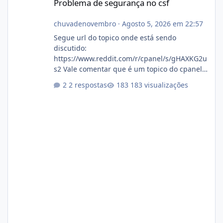
Problema de segurança no csf
chuvadenovembro
·
Agosto 5, 2026 em 22:57
Segue url do topico onde está sendo
discutido:
https://www.reddit.com/r/cpanel/s/gHAXKG2u
s2 Vale comentar que é um topico do cpanel...
Não sei como ta a pegada no da.
2 respostas
183 visualizações