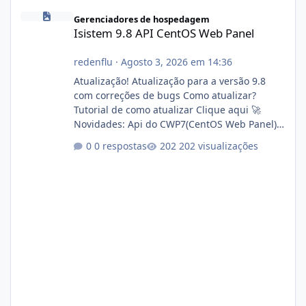
Isistem 9.8 API CentOS Web Panel
Gerenciadores de hospedagem
Isistem 9.8 API CentOS Web Panel
redenflu
·
Agosto 3, 2026 em 14:36
Atualização! Atualização para a versão 9.8
com correções de bugs Como atualizar?
Tutorial de como atualizar Clique aqui 🚀
Novidades: Api do CWP7(CentOS Web Panel)
Link publico para consulta de sub.dominio
0 respostas
202 visualizações
autorizado a usasr o isistem:
https://isistem.com.br/check-license/ Editor
de texto Html para e-mails enviados pelo
sistema 🛠️ Correções: Ajuste no memory limit
do instalador agora com filtros para ajudar o
usuário. Ajuste no valor de renovação de
registro de domínio Ajuste assinatura n