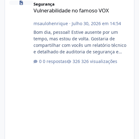
Segurança
Vulnerabilidade no famoso VOX
msaulohenrique
·
Julho 30, 2026 em 14:54
Bom dia, pessoal! Estive ausente por um
tempo, mas estou de volta. Gostaria de
compartilhar com vocês um relatório técnico
e detalhado de auditoria de segurança e
conformidade referente ao VOXPANEL (versão
0 respostas
326 visualizações
atualmente em circulação e comercialização
no mercado). 1. Análise de Integridade dos
Arquivos Arquivo Tamanho Conteúdo
Identificado Integridade video.zip 623.85 MB
Painel de streaming de vídeo, binários
Wowza, FFmpeg e scripts AlmaLinux Íntegro
audio.zip 507.08 MB Painel PHP de áudio,
AutoDJ,