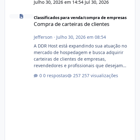
Julho 30, 2026 em 14:54
Jul 30, 2026
Compra de carteiras de clientes
Classificados para venda/compra de empresas
Compra de carteiras de clientes
Jefferson
·
Julho 30, 2026 em 08:54
A DDR Host está expandindo sua atuação no
mercado de hospedagem e busca adquirir
carteiras de clientes de empresas,
revendedores e profissionais que desejam
encerrar suas atividades ou reduzir sua
0 respostas
257 visualizações
operação. Se você possui clientes ativos de
hospedagem de sites, hospedagem revenda
(cPanel, DirectAdmin ou Plesk), podemos
apresentar uma proposta justa, transparente
e com total sigilo durante todo o processo. O
que buscamos Estamos interessados
principalmente em: Carteiras de clientes de
Hospedagem