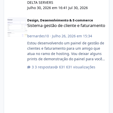
DELTA SERVERS
Julho 30, 2026 em 16:41
Jul 30, 2026
Sistema gestão de cliente e faturamento
Design, Desenvolvimento & E-commerce
Sistema gestão de cliente e faturamento
bernardes10
·
Julho 26, 2026 em 15:34
Estou desenvolvendo um painel de gestão de
clientes e faturamento para um amigo que
atua no ramo de hosting. Vou deixar alguns
prints de demonstração do painel para vocês
darem a opinião de vocês. O sistema já está
3 respostas
631 visualizações
com cerca de 80% concluído e conta com
gerenciamento de servidores de jogos, VPS e
hospedagem cPanel. Fico no aguardo do
feedback de vocês. TMJ! 🚀 Aceito críticas
construtivas!