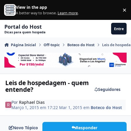
Ir para conteúdo
View in the app
×
Di
A better way to browse.
Learn more
.
Portal do Host
Entre
Dicas para quem hospeda
Página Inicial
Off-topic
Boteco do Host
Leis de hosped
Leis de hospedagem - quem
entende?
Seguidores
Por
Raphael Dias
Março 1, 2015 em 17:22
Mar 1, 2015
em
Boteco do Host
Novo Tópico
Responder