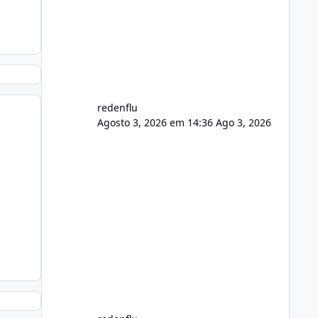
usuário. Ajuste no valor de renovação
de registro de domínio Ajuste
assinatura n
redenflu
Agosto 3, 2026 em 14:36
Ago 3, 2026