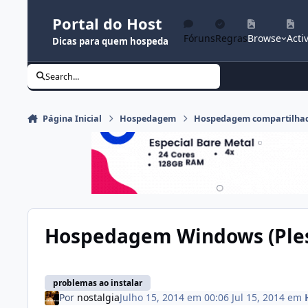
Ir para conteúdo
Portal do Host
Fóruns
Regras
Browse
Activ
Dicas para quem hospeda
Search...
Página Inicial
Hospedagem
Hospedagem compartilha
Hospedagem Windows (Ples
problemas ao instalar
Por
nostalgia
Julho 15, 2014 em 00:06
Jul 15, 2014
em