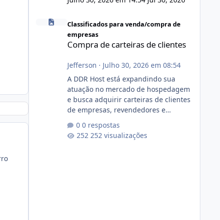
Compra de carteiras de clientes
Classificados para venda/compra de
empresas
Compra de carteiras de clientes
Jefferson
·
Julho 30, 2026 em 08:54
A DDR Host está expandindo sua
atuação no mercado de hospedagem
e busca adquirir carteiras de clientes
de empresas, revendedores e
profissionais que desejam encerrar
0 respostas
suas atividades ou reduzir sua
252 visualizações
operação. Se você possui clientes
ativos de hospedagem de sites,
rro
hospedagem revenda (cPanel,
DirectAdmin ou Plesk), podemos
apresentar uma proposta justa,
transparente e com total sigilo
durante todo o processo. O que
buscamos Estamos interessados