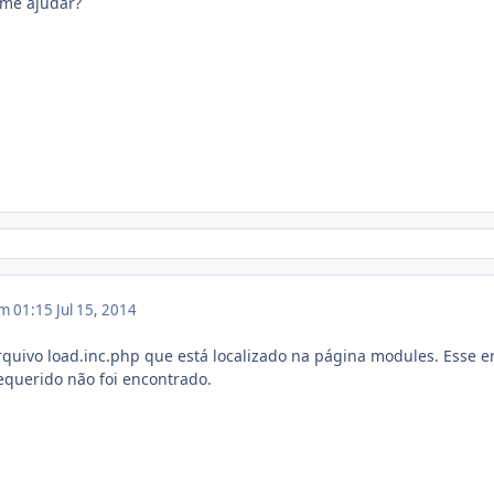
me ajudar?
em 01:15
Jul 15, 2014
arquivo load.inc.php que está localizado na página modules. Esse e
requerido não foi encontrado.