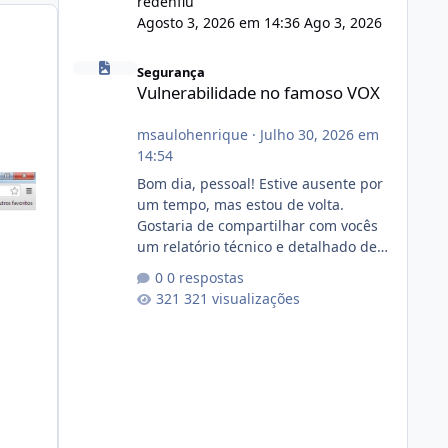
redenflu
Agosto 3, 2026 em 14:36
Ago 3, 2026
Vulnerabilidade no famoso VOX
Segurança
Vulnerabilidade no famoso VOX
msaulohenrique
·
Julho 30, 2026 em
14:54
Bom dia, pessoal! Estive ausente por
um tempo, mas estou de volta.
Gostaria de compartilhar com vocês
um relatório técnico e detalhado de
auditoria de segurança e
0 respostas
conformidade referente
321 visualizações
ao VOXPANEL (versão atualmente em
circulação e comercialização no
mercado). 1. Análise de Integridade
dos Arquivos Arquivo Tamanho
Conteúdo Identificado Integridade
video.zip 623.85 MB Painel de
streaming de vídeo, binários Wowza,