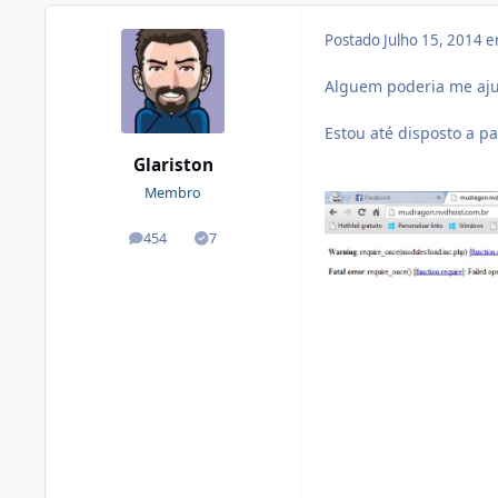
Postado
Julho 15, 2014 
Alguem poderia me ajud
Estou até disposto a p
Glariston
Membro
454
7
posts
Soluções