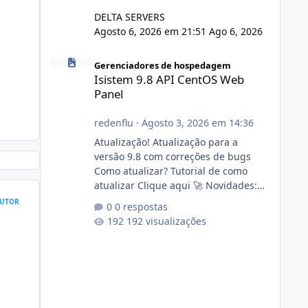
DELTA SERVERS
Agosto 6, 2026 em 21:51
Ago 6, 2026
Isistem 9.8 API CentOS Web Panel
Gerenciadores de hospedagem
Isistem 9.8 API CentOS Web
Panel
redenflu
·
Agosto 3, 2026 em 14:36
Atualização! Atualização para a
versão 9.8 com correções de bugs
Como atualizar? Tutorial de como
atualizar Clique aqui 🚀 Novidades:
Api do CWP7(CentOS Web Panel) Link
UTOR
0 respostas
publico para consulta de sub.dominio
192 visualizações
autorizado a usasr o isistem:
https://isistem.com.br/check-license/
Editor de texto Html para e-mails
enviados pelo sistema 🛠️ Correções:
Ajuste no memory limit do instalador
agora com filtros para ajudar o