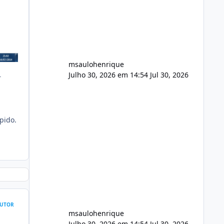
FFmpeg e scripts AlmaLinux Íntegro
audio.zip 507.08 MB Painel PHP de
áudio, AutoDJ,
msaulohenrique
Julho 30, 2026 em 14:54
Jul 30, 2026
r
pido.
UTOR
msaulohenrique
Julho 30, 2026 em 14:54
Jul 30, 2026