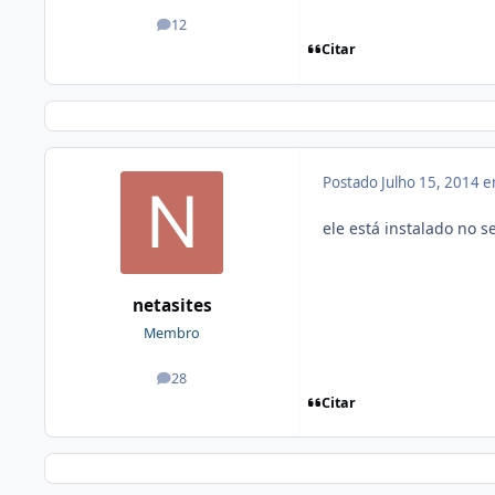
12
posts
Citar
Postado
Julho 15, 2014 
ele está instalado no 
netasites
Membro
28
posts
Citar