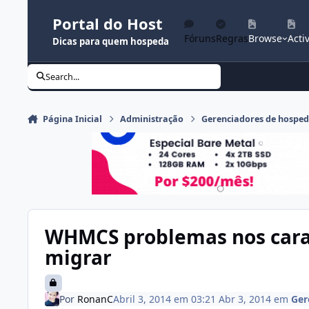
Ir para conteúdo
Portal do Host
Fóruns
Regras
Browse
Activ
Dicas para quem hospeda
Search...
Página Inicial
Administração
Gerenciadores de hospe
WHMCS problemas nos cara
migrar
Por
RonanC
Abril 3, 2014 em 03:21
Abr 3, 2014
em
Ger