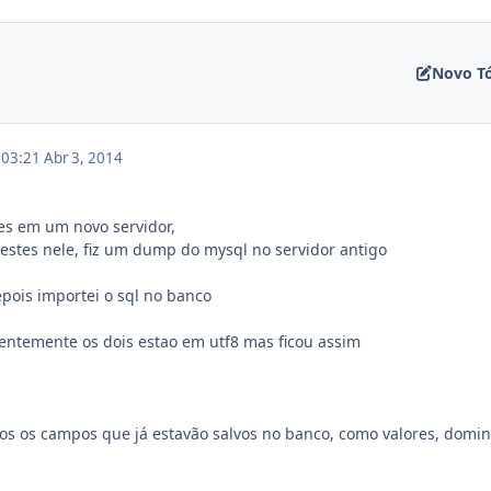
Novo T
m 03:21
Abr 3, 2014
tes em um novo servidor,
testes nele, fiz um dump do mysql no servidor antigo
epois importei o sql no banco
entemente os dois estao em utf8 mas ficou assim
os os campos que já estavão salvos no banco, como valores, domi