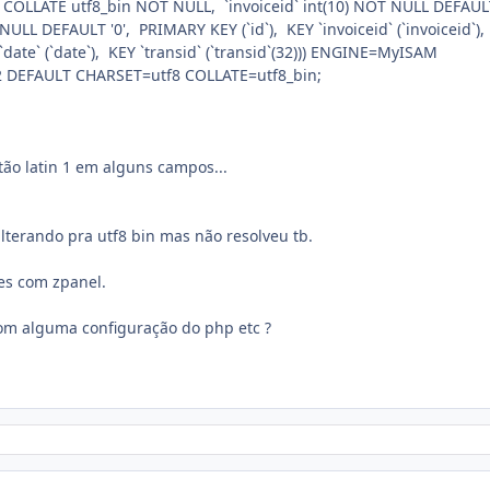
xt COLLATE utf8_bin NOT NULL, `invoiceid` int(10) NOT NULL DEFAULT
NULL DEFAULT '0', PRIMARY KEY (`id`), KEY `invoiceid` (`invoiceid`)
 `date` (`date`), KEY `transid` (`transid`(32))) ENGINE=MyISAM
DEFAULT CHARSET=utf8 COLLATE=utf8_bin;
tão latin 1 em alguns campos...
alterando pra utf8 bin mas não resolveu tb.
es com zpanel.
om alguma configuração do php etc ?