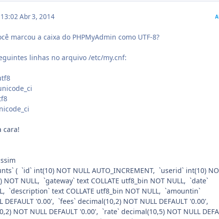
m 13:02
Abr 3, 2014
A
você marcou a caixa do PHPMyAdmin como UTF-8?
guintes linhas no arquivo /etc/my.cnf:
utf8
unicode_ci
tf8
nicode_ci
 cara!
assim
nts` ( `id` int(10) NOT NULL AUTO_INCREMENT, `userid` int(10) N
0) NOT NULL, `gateway` text COLLATE utf8_bin NOT NULL, `date`
, `description` text COLLATE utf8_bin NOT NULL, `amountin`
 DEFAULT '0.00', `fees` decimal(10,2) NOT NULL DEFAULT '0.00',
0,2) NOT NULL DEFAULT '0.00', `rate` decimal(10,5) NOT NULL DEF