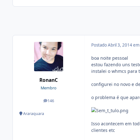
Postado
Abril 3, 2014 e
boa noite pessoal
estou fazendo uns tes
instalei o whmcs para 
RonanC
configurei no novo e d
Membro
o problema é que apar
146
posts
Araraquara
Isso acontecem em tod
clientes etc