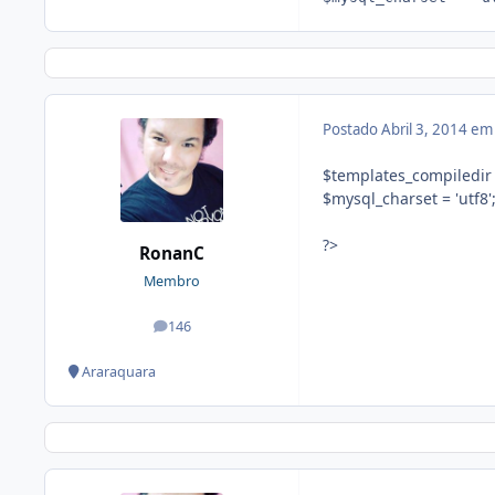
Postado
Abril 3, 2014 e
$templates_compiledir =
$mysql_charset = 'utf8'
?>
RonanC
Membro
146
posts
Araraquara