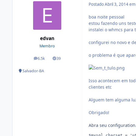
Postado
Abril 3, 2014 e
boa noite pessoal
estou fazendo uns tes
instalei o whmcs para 
edvan
configurei no novo e d
Membro
o problema é que apar
6.5k
39
posts
Soluções
Salvador-BA
Isso acontecem em tod
clientes etc
Alguem tem alguma lu
Obrigado!
Abra seu configuration.