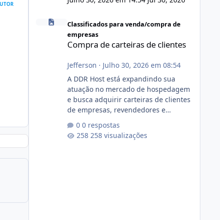
UTOR
Compra de carteiras de clientes
Classificados para venda/compra de
empresas
Compra de carteiras de clientes
Jefferson
·
Julho 30, 2026 em 08:54
A DDR Host está expandindo sua
atuação no mercado de hospedagem
e busca adquirir carteiras de clientes
de empresas, revendedores e
profissionais que desejam encerrar
0 respostas
suas atividades ou reduzir sua
258 visualizações
operação. Se você possui clientes
ativos de hospedagem de sites,
hospedagem revenda (cPanel,
DirectAdmin ou Plesk), podemos
apresentar uma proposta justa,
transparente e com total sigilo
durante todo o processo. O que
buscamos Estamos interessados