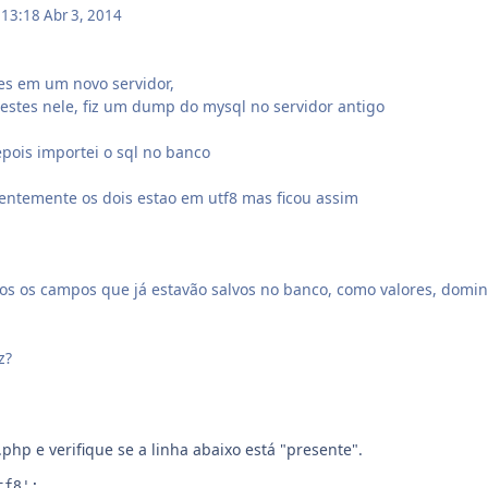
m 13:18
Abr 3, 2014
tes em um novo servidor,
testes nele, fiz um dump do mysql no servidor antigo
epois importei o sql no banco
entemente os dois estao em utf8 mas ficou assim
os os campos que já estavão salvos no banco, como valores, domi
z?
php e verifique se a linha abaixo está "presente".