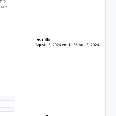
 '0',
usuário. Ajuste no valor de renovação
, KEY
de registro de domínio Ajuste
assinatura n
redenflu
Agosto 3, 2026 em 14:36
Ago 3, 2026