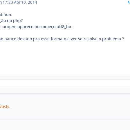
em 17:23
Abr 10, 2014
A
ntinua
ção no php?
e origem aparece no começo utf8_bin
 banco destino pra esse formato e ver se resolve o problema ?
posts.