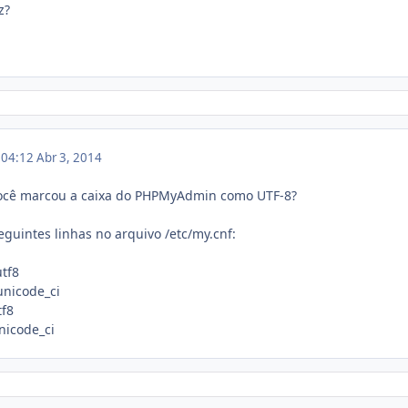
z?
m 04:12
Abr 3, 2014
você marcou a caixa do PHPMyAdmin como UTF-8?
guintes linhas no arquivo /etc/my.cnf:
utf8
unicode_ci
tf8
nicode_ci