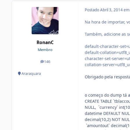
Postado
Abril 3, 2014 e
Na hora de importar, 
Também, adicione as se
RonanC
default-character-set=
Membro
default-collation=utf8_
character-set-server=u
146
posts
collation-server=utf8_u
Araraquara
Obrigado pela resposta
o começo do dump tá 
CREATE TABLE `tblaccou
NULL, `currency` int(1
datetime DEFAULT NULL
decimal(10,2) NOT NULL
`amountout` decimal(1