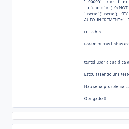
'1.00000', `transid` te
`refundid` int(10) NOT 
`userid` (`userid`), KEY
AUTO_INCREMENT=112 
UTF8 bin
Porem outras linhas es
tentei usar a sua dica 
Estou fazendo uns test
Não seria prokblema c
Obrigado!!!