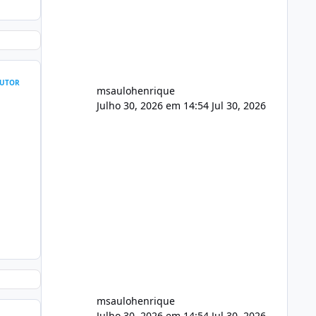
FFmpeg e scripts AlmaLinux Íntegro
audio.zip 507.08 MB Painel PHP de
áudio, AutoDJ,
UTOR
msaulohenrique
Julho 30, 2026 em 14:54
Jul 30, 2026
msaulohenrique
Julho 30, 2026 em 14:54
Jul 30, 2026