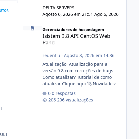
DELTA SERVERS
UTOR
Agosto 6, 2026 em 21:51
Ago 6, 2026
Isistem 9.8 API CentOS Web Panel
Gerenciadores de hospedagem
Isistem 9.8 API CentOS Web
Panel
redenflu
·
Agosto 3, 2026 em 14:36
Atualização! Atualização para a
versão 9.8 com correções de bugs
Como atualizar? Tutorial de como
atualizar Clique aqui 🚀 Novidades:
Api do CWP7(CentOS Web Panel) Link
0 respostas
publico para consulta de sub.dominio
206 visualizações
autorizado a usasr o isistem:
OT
https://isistem.com.br/check-license/
Editor de texto Html para e-mails
enviados pelo sistema 🛠️ Correções:
Ajuste no memory limit do instalador
AULT
agora com filtros para ajudar o