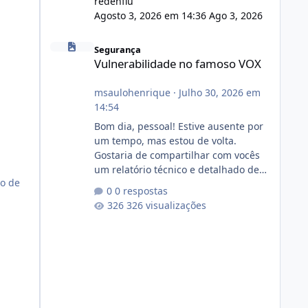
redenflu
Agosto 3, 2026 em 14:36
Ago 3, 2026
Vulnerabilidade no famoso VOX
Segurança
Vulnerabilidade no famoso VOX
msaulohenrique
·
Julho 30, 2026 em
14:54
Bom dia, pessoal! Estive ausente por
um tempo, mas estou de volta.
Gostaria de compartilhar com vocês
um relatório técnico e detalhado de
no de
auditoria de segurança e
0 respostas
conformidade referente
326 visualizações
ao VOXPANEL (versão atualmente em
circulação e comercialização no
mercado). 1. Análise de Integridade
dos Arquivos Arquivo Tamanho
Conteúdo Identificado Integridade
video.zip 623.85 MB Painel de
streaming de vídeo, binários Wowza,