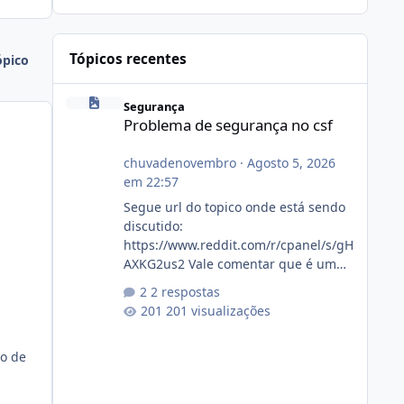
Tópicos recentes
ópico
Problema de segurança no csf
Segurança
Problema de segurança no csf
chuvadenovembro
·
Agosto 5, 2026
em 22:57
Segue url do topico onde está sendo
discutido:
https://www.reddit.com/r/cpanel/s/gH
AXKG2us2 Vale comentar que é um
topico do cpanel... Não sei como ta a
2 respostas
pegada no da.
201 visualizações
no de