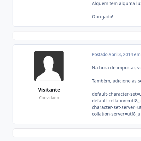
Alguem tem alguma lu
Obrigado!
Postado
Abril 3, 2014 e
Na hora de importar, 
Também, adicione as se
Visitante
default-character-set=
Convidado
default-collation=utf8_
character-set-server=u
collation-server=utf8_u