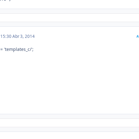
m 15:30
Abr 3, 2014
A
 'templates_c/';
;