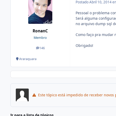
Postado
Abril 10, 2014 
Pessoal o problema co
Será alguma configura
no arquivo dump sql d
RonanC
Como faço pra mudar no
Membro
Obrigado!
146
posts
Araraquara
Este tópico está impedido de receber novos 
Ir para a lista de tópicos