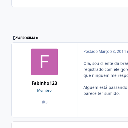
1
2
3
4
PRÓXIMA
Postado
Março 28, 2014
Ola, sou cliente da bra
registrado com ele (jo
que ninguem me respon
Fabinho123
Alguem está passando 
Membro
parece ter sumido.
3
posts