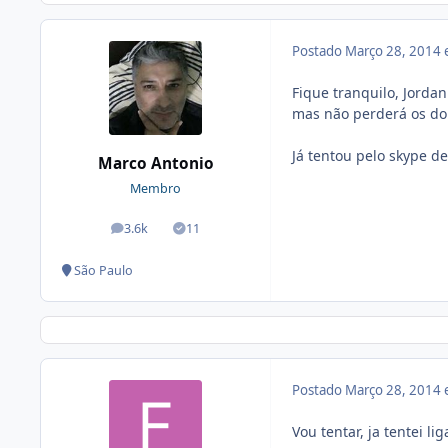
Postado
Março 28, 2014
Fique tranquilo, Jorda
mas não perderá os do
Já tentou pelo skype d
Marco Antonio
Membro
3.6k
11
posts
Soluções
São Paulo
Postado
Março 28, 2014
Vou tentar, ja tentei li