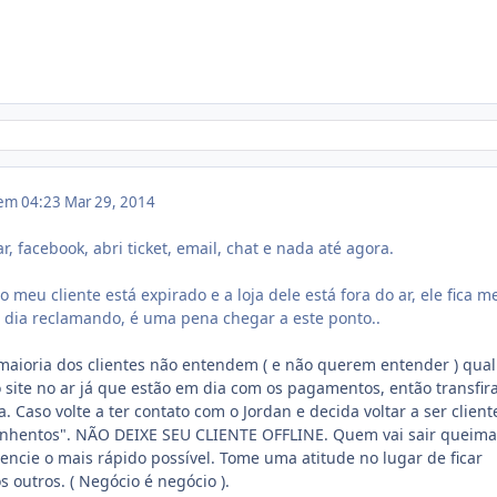
 em 04:23
Mar 29, 2014
gar, facebook, abri ticket, email, chat e nada até agora.
 meu cliente está expirado e a loja dele está fora do ar, ele fica m
o dia reclamando, é uma pena chegar a este ponto..
maioria dos clientes não entendem ( e não querem entender ) qual
site no ar já que estão em dia com os pagamentos, então transfir
. Caso volte a ter contato com o Jordan e decida voltar a ser client
quinhentos". NÃO DEIXE SEU CLIENTE OFFLINE. Quem vai sair queim
dencie o mais rápido possível. Tome uma atitude no lugar de ficar
 outros. ( Negócio é negócio ).