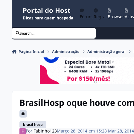
Ir para conteúdo
Portal do Host
Fóruns
Regras
Browse
Activ
Dicas para quem hospeda
Search...
Página Inicial
Administração
Administração geral
BrasilHosp oque houve co
brasil hosp
Por
Fabinho123
Março 28, 2014 em 15:28
Mar 28, 2014