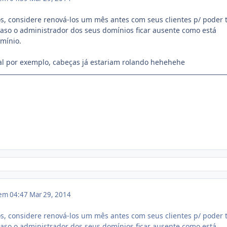
os, considere renová-los um mês antes com seus clientes p/ poder 
caso o administrador dos seus domínios ficar ausente como está
mínio.
ual por exemplo, cabeças já estariam rolando hehehehe
 em 04:47
Mar 29, 2014
os, considere renová-los um mês antes com seus clientes p/ poder 
caso o administrador dos seus domínios ficar ausente como está