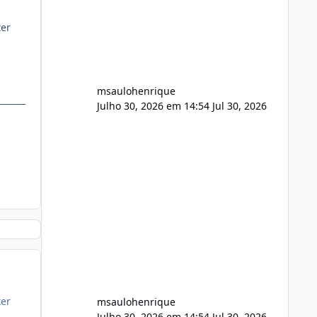
FFmpeg e scripts AlmaLinux Íntegro
audio.zip 507.08 MB Painel PHP de
ter
áudio, AutoDJ,
msaulohenrique
Julho 30, 2026 em 14:54
Jul 30, 2026
ter
msaulohenrique
Julho 30, 2026 em 14:54
Jul 30, 2026