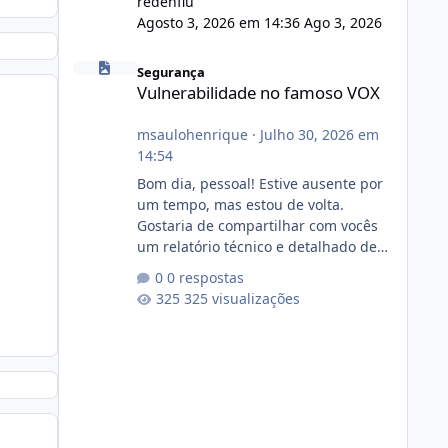
redenflu
Agosto 3, 2026 em 14:36
Ago 3, 2026
Vulnerabilidade no famoso VOX
Segurança
Vulnerabilidade no famoso VOX
msaulohenrique
·
Julho 30, 2026 em
14:54
Bom dia, pessoal! Estive ausente por
um tempo, mas estou de volta.
Gostaria de compartilhar com vocês
um relatório técnico e detalhado de
auditoria de segurança e
0 respostas
conformidade referente
325 visualizações
ao VOXPANEL (versão atualmente em
circulação e comercialização no
mercado). 1. Análise de Integridade
dos Arquivos Arquivo Tamanho
Conteúdo Identificado Integridade
video.zip 623.85 MB Painel de
streaming de vídeo, binários Wowza,