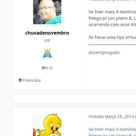
Se tiver mais 9 domíni
folego p/ um plano B, 
ocorrendo com esse do
chuvadenovembro
Se fosse uma loja virt
VIP
desempregado
4.1k
posts
Piracicaba
Postado
Março 29, 2014
Se tiver mais 9 domíni
folego p/ um plano B, 