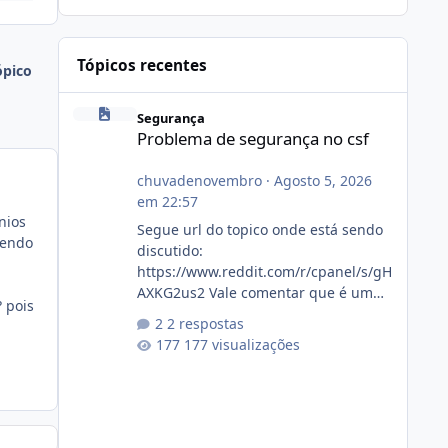
Tópicos recentes
ópico
Problema de segurança no csf
Segurança
Problema de segurança no csf
chuvadenovembro
·
Agosto 5, 2026
em 22:57
nios
Segue url do topico onde está sendo
sendo
discutido:
https://www.reddit.com/r/cpanel/s/gH
AXKG2us2 Vale comentar que é um
 pois
topico do cpanel... Não sei como ta a
2 respostas
pegada no da.
177 visualizações