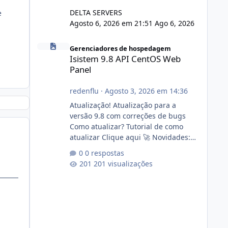
DELTA SERVERS
e
Agosto 6, 2026 em 21:51
Ago 6, 2026
Isistem 9.8 API CentOS Web Panel
Gerenciadores de hospedagem
Isistem 9.8 API CentOS Web
Panel
redenflu
·
Agosto 3, 2026 em 14:36
Atualização! Atualização para a
versão 9.8 com correções de bugs
Como atualizar? Tutorial de como
atualizar Clique aqui 🚀 Novidades:
Api do CWP7(CentOS Web Panel) Link
0 respostas
publico para consulta de sub.dominio
201 visualizações
autorizado a usasr o isistem:
https://isistem.com.br/check-license/
Editor de texto Html para e-mails
enviados pelo sistema 🛠️ Correções:
Ajuste no memory limit do instalador
agora com filtros para ajudar o