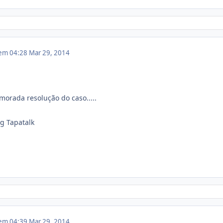
 em 04:28
Mar 29, 2014
morada resolução do caso.....
g Tapatalk
 em 04:39
Mar 29, 2014