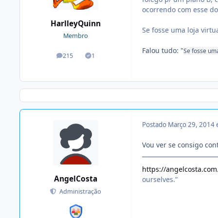
ocorrendo com esse do
HarlleyQuinn
Se fosse uma loja virt
Membro
Falou tudo: "
Se fosse uma
215
1
posts
Soluções
Postado
Março 29, 2014
Vou ver se consigo con
https://angelcosta.com
AngelCosta
ourselves.”
Administração