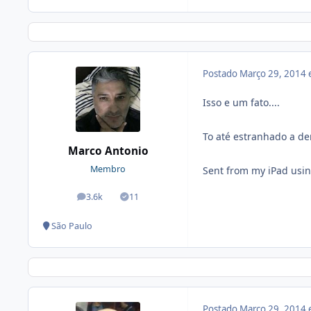
Postado
Março 29, 2014
Isso e um fato....
To até estranhado a de
Marco Antonio
Membro
Sent from my iPad usin
3.6k
11
posts
Soluções
São Paulo
Postado
Março 29, 2014