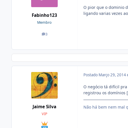
O pior que o dominio do
ligando varias vezes a
Fabinho123
Membro
3
posts
Postado
Março 29, 2014
O negócio tá difícil pr
registrou os domínios 
Jaime Silva
Não há bem nem mal q
VIP