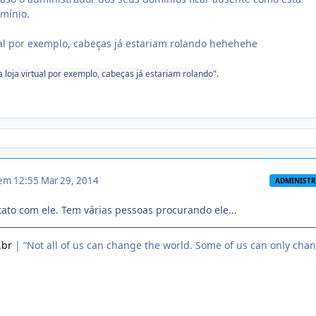
mínio.
ual por exemplo, cabeças já estariam rolando hehehehe
 loja virtual por exemplo, cabeças já estariam rolando".
 em 12:55
Mar 29, 2014
ADMINIST
tato com ele. Tem várias pessoas procurando ele...
.br
| “Not all of us can change the world. Some of us can only cha