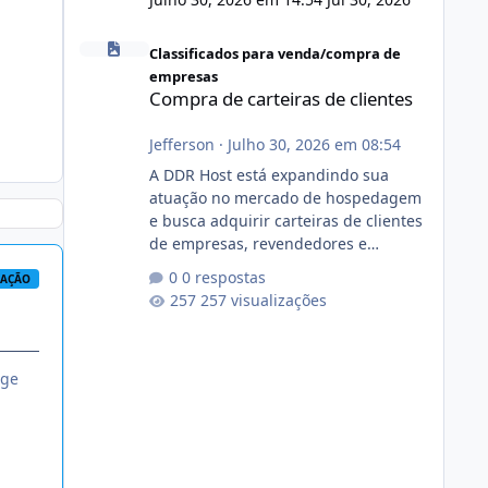
Compra de carteiras de clientes
Classificados para venda/compra de
empresas
Compra de carteiras de clientes
Jefferson
·
Julho 30, 2026 em 08:54
A DDR Host está expandindo sua
atuação no mercado de hospedagem
e busca adquirir carteiras de clientes
de empresas, revendedores e
profissionais que desejam encerrar
0 respostas
RAÇÃO
suas atividades ou reduzir sua
257 visualizações
operação. Se você possui clientes
ativos de hospedagem de sites,
hospedagem revenda (cPanel,
nge
DirectAdmin ou Plesk), podemos
apresentar uma proposta justa,
transparente e com total sigilo
durante todo o processo. O que
buscamos Estamos interessados