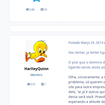
2.6k
10
posts
Soluções
Postado
Março 29, 2014
Vou tentar, ja tentei li
O pior que o dominio do
ligando varias vezes a
HarlleyQuinn
Membro
Olha, sinceramente, a 
problema, só querem o 
215
1
posts
Soluções
site para outra empresa
dele, "ai já é outros 
dessa será você. Provi
esperando a atitude dos