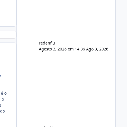
usuário. Ajuste no valor de renovação
de registro de domínio Ajuste
assinatura n
redenflu
Agosto 3, 2026 em 14:36
Ago 3, 2026
e
 é o
a o
e
ado