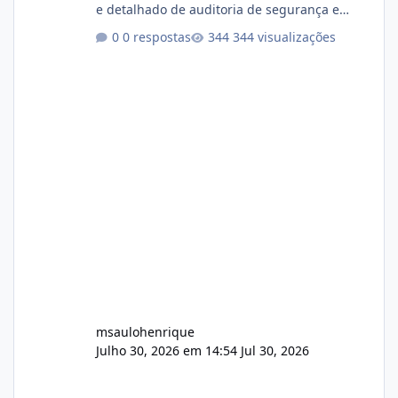
e detalhado de auditoria de segurança e
conformidade referente ao VOXPANEL (versão
0 respostas
344 visualizações
atualmente em circulação e comercialização
no mercado). 1. Análise de Integridade dos
Arquivos Arquivo Tamanho Conteúdo
Identificado Integridade video.zip 623.85 MB
Painel de streaming de vídeo, binários
Wowza, FFmpeg e scripts AlmaLinux Íntegro
audio.zip 507.08 MB Painel PHP de áudio,
AutoDJ,
msaulohenrique
Julho 30, 2026 em 14:54
Jul 30, 2026