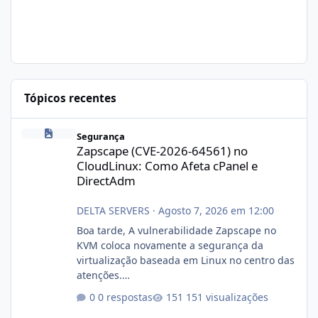
Tópicos recentes
Zapscape (CVE-2026-64561) no CloudLinux: Como Afeta cPanel e
Segurança
Zapscape (CVE-2026-64561) no
CloudLinux: Como Afeta cPanel e
DirectAdm
DELTA SERVERS
·
Agosto 7, 2026 em 12:00
Boa tarde, A vulnerabilidade Zapscape no
KVM coloca novamente a segurança da
virtualização baseada em Linux no centro das
atenções.
https://cloudlinux.statuspage.io/incidents/dlr
0 respostas
151 visualizações
xjx23zz5f Criamos uma breve explicação: