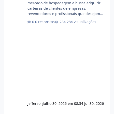
mercado de hospedagem e busca adquirir
carteiras de clientes de empresas,
revendedores e profissionais que desejam
encerrar suas atividades ou reduzir sua
0 respostas
284 visualizações
operação. Se você possui clientes ativos de
hospedagem de sites, hospedagem revenda
(cPanel, DirectAdmin ou Plesk), podemos
apresentar uma proposta justa, transparente
e com total sigilo durante todo o processo. O
que buscamos Estamos interessados
principalmente em: Carteiras de clientes de
Hospedagem
Jefferson
Julho 30, 2026 em 08:54
Jul 30, 2026