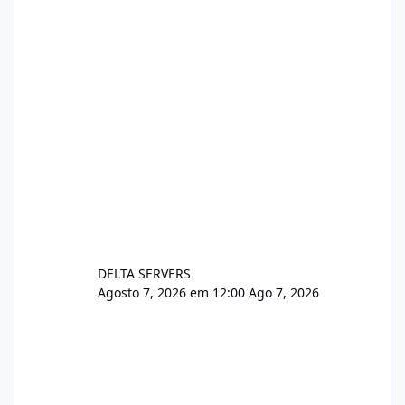
https://www.deltaservers.com.br/blog/zapsca
pe-cve-2026-64561/
DELTA SERVERS
Agosto 7, 2026 em 12:00
Ago 7, 2026