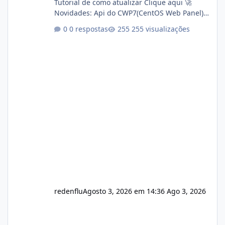
Tutorial de como atualizar Clique aqui 🚀
Novidades: Api do CWP7(CentOS Web Panel)
Link publico para consulta de sub.dominio
0 respostas
255 visualizações
autorizado a usasr o isistem:
https://isistem.com.br/check-license/ Editor
de texto Html para e-mails enviados pelo
sistema 🛠️ Correções: Ajuste no memory limit
do instalador agora com filtros para ajudar o
usuário. Ajuste no valor de renovação de
registro de domínio Ajuste assinatura n
redenflu
Agosto 3, 2026 em 14:36
Ago 3, 2026