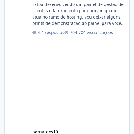
Estou desenvolvendo um painel de gestão de
clientes e faturamento para um amigo que
atua no ramo de hosting. Vou deixar alguns
prints de demonstração do painel para vocês
darem a opinião de vocês. O sistema já está
4 respostas
704 visualizações
com cerca de 80% concluído e conta com
gerenciamento de servidores de jogos, VPS e
hospedagem cPanel. Fico no aguardo do
feedback de vocês. TMJ! 🚀 Aceito críticas
construtivas!
bernardes10