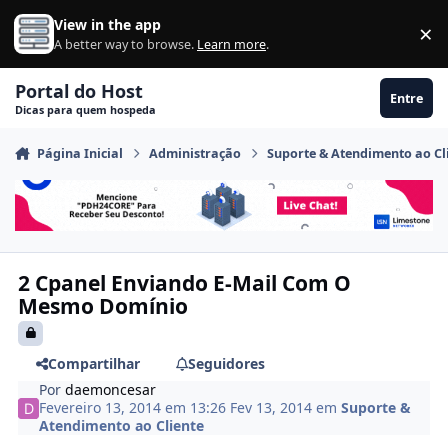
Ir para conteúdo
View in the app
×
Di
A better way to browse.
Learn more
.
Portal do Host
Entre
Dicas para quem hospeda
Página Inicial
Administração
Suporte & Atendimento ao Cl
2 Cpanel Enviando E-Mail Com O
Mesmo Domínio
Compartilhar
Seguidores
Por
daemoncesar
Fevereiro 13, 2014 em 13:26
Fev 13, 2014
em
Suporte &
Atendimento ao Cliente