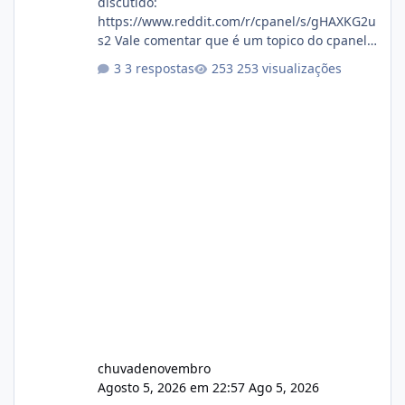
discutido:
https://www.reddit.com/r/cpanel/s/gHAXKG2u
s2 Vale comentar que é um topico do cpanel...
Não sei como ta a pegada no da.
3 respostas
253 visualizações
chuvadenovembro
Agosto 5, 2026 em 22:57
Ago 5, 2026