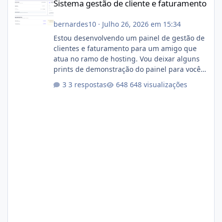
Sistema gestão de cliente e faturamento
bernardes10
·
Julho 26, 2026 em 15:34
Estou desenvolvendo um painel de gestão de
clientes e faturamento para um amigo que
atua no ramo de hosting. Vou deixar alguns
prints de demonstração do painel para vocês
darem a opinião de vocês. O sistema já está
3 respostas
648 visualizações
com cerca de 80% concluído e conta com
gerenciamento de servidores de jogos, VPS e
hospedagem cPanel. Fico no aguardo do
feedback de vocês. TMJ! 🚀 Aceito críticas
construtivas!