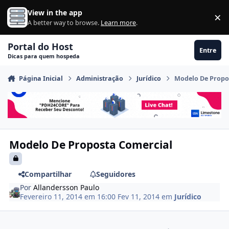
Ir para conteúdo
View in the app
×
Di
A better way to browse.
Learn more
.
Portal do Host
Entre
Dicas para quem hospeda
Página Inicial
Administração
Jurídico
Modelo De Propo
Modelo De Proposta Comercial
Compartilhar
Seguidores
Por
Allandersson Paulo
Fevereiro 11, 2014 em 16:00
Fev 11, 2014
em
Jurídico