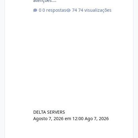
atenções.
https://cloudlinux.statuspage.io/incidents/dlr
0 respostas
74 visualizações
xjx23zz5f Criamos uma breve explicação:
https://www.deltaservers.com.br/blog/zapsca
pe-cve-2026-64561/
DELTA SERVERS
Agosto 7, 2026 em 12:00
Ago 7, 2026