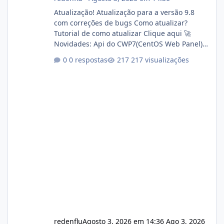
Atualização! Atualização para a versão 9.8
com correções de bugs Como atualizar?
Tutorial de como atualizar Clique aqui 🚀
Novidades: Api do CWP7(CentOS Web Panel)
Link publico para consulta de sub.dominio
0 respostas
217 visualizações
autorizado a usasr o isistem:
https://isistem.com.br/check-license/ Editor
de texto Html para e-mails enviados pelo
sistema 🛠️ Correções: Ajuste no memory limit
do instalador agora com filtros para ajudar o
usuário. Ajuste no valor de renovação de
registro de domínio Ajuste assinatura n
redenflu
Agosto 3, 2026 em 14:36
Ago 3, 2026