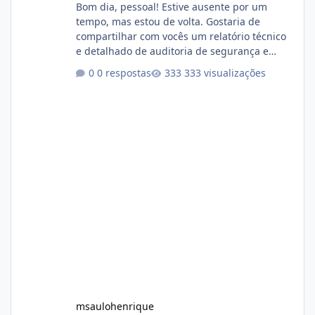
Bom dia, pessoal! Estive ausente por um
tempo, mas estou de volta. Gostaria de
compartilhar com vocês um relatório técnico
e detalhado de auditoria de segurança e
conformidade referente ao VOXPANEL (versão
0 respostas
333 visualizações
atualmente em circulação e comercialização
no mercado). 1. Análise de Integridade dos
Arquivos Arquivo Tamanho Conteúdo
Identificado Integridade video.zip 623.85 MB
Painel de streaming de vídeo, binários
Wowza, FFmpeg e scripts AlmaLinux Íntegro
audio.zip 507.08 MB Painel PHP de áudio,
AutoDJ,
msaulohenrique