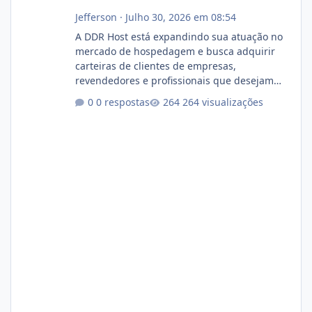
Jefferson
·
Julho 30, 2026 em 08:54
A DDR Host está expandindo sua atuação no
mercado de hospedagem e busca adquirir
carteiras de clientes de empresas,
revendedores e profissionais que desejam
encerrar suas atividades ou reduzir sua
0 respostas
264 visualizações
operação. Se você possui clientes ativos de
hospedagem de sites, hospedagem revenda
(cPanel, DirectAdmin ou Plesk), podemos
apresentar uma proposta justa, transparente
e com total sigilo durante todo o processo. O
que buscamos Estamos interessados
principalmente em: Carteiras de clientes de
Hospedagem