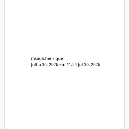
audio.zip 507.08 MB Painel PHP de áudio,
AutoDJ,
msaulohenrique
Julho 30, 2026 em 11:54
Jul 30, 2026