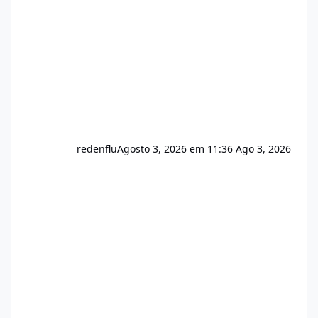
usuário. Ajuste no valor de renovação de
registro de domínio Ajuste assinatura n
redenflu
Agosto 3, 2026 em 11:36
Ago 3, 2026