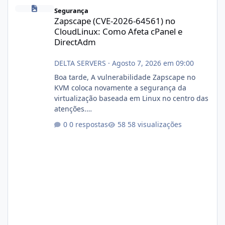
Zapscape (CVE-2026-64561) no CloudLinux: Como Afeta cPanel e
Segurança
Zapscape (CVE-2026-64561) no
CloudLinux: Como Afeta cPanel e
DirectAdm
DELTA SERVERS
·
Agosto 7, 2026 em 09:00
Boa tarde, A vulnerabilidade Zapscape no
KVM coloca novamente a segurança da
virtualização baseada em Linux no centro das
atenções.
https://cloudlinux.statuspage.io/incidents/dlr
0 respostas
58 visualizações
xjx23zz5f Criamos uma breve explicação:
https://www.deltaservers.com.br/blog/zapsca
pe-cve-2026-64561/