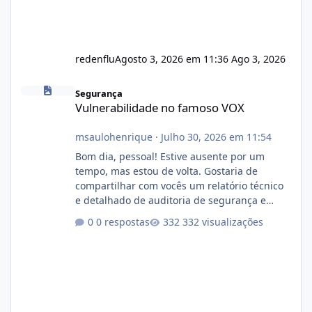
redenflu
Agosto 3, 2026 em 11:36
Ago 3, 2026
Vulnerabilidade no famoso VOX
Segurança
Vulnerabilidade no famoso VOX
msaulohenrique
·
Julho 30, 2026 em 11:54
Bom dia, pessoal! Estive ausente por um
tempo, mas estou de volta. Gostaria de
compartilhar com vocês um relatório técnico
e detalhado de auditoria de segurança e
conformidade referente ao VOXPANEL (versão
0 respostas
332 visualizações
atualmente em circulação e comercialização
no mercado). 1. Análise de Integridade dos
Arquivos Arquivo Tamanho Conteúdo
Identificado Integridade video.zip 623.85 MB
Painel de streaming de vídeo, binários
Wowza, FFmpeg e scripts AlmaLinux Íntegro