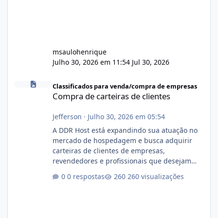
msaulohenrique
Julho 30, 2026 em 11:54
Jul 30, 2026
Compra de carteiras de clientes
Classificados para venda/compra de empresas
Compra de carteiras de clientes
Jefferson
·
Julho 30, 2026 em 05:54
A DDR Host está expandindo sua atuação no
mercado de hospedagem e busca adquirir
carteiras de clientes de empresas,
revendedores e profissionais que desejam
encerrar suas atividades ou reduzir sua
0 respostas
260 visualizações
operação. Se você possui clientes ativos de
hospedagem de sites, hospedagem revenda
(cPanel, DirectAdmin ou Plesk), podemos
apresentar uma proposta justa, transparente