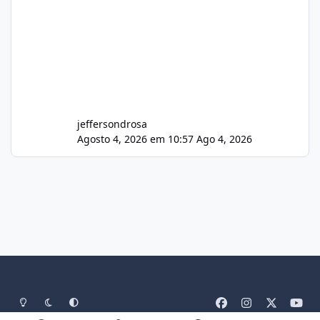
jeffersondrosa
Agosto 4, 2026 em 10:57
Ago 4, 2026
Light Mode
Dark Mode
System Preference
f
i
x
y
a
n
o