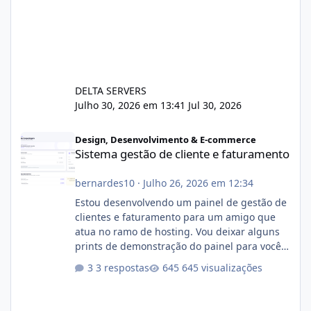
DELTA SERVERS
Julho 30, 2026 em 13:41
Jul 30, 2026
Sistema gestão de cliente e faturamento
Design, Desenvolvimento & E-commerce
Sistema gestão de cliente e faturamento
bernardes10
·
Julho 26, 2026 em 12:34
Estou desenvolvendo um painel de gestão de
clientes e faturamento para um amigo que
atua no ramo de hosting. Vou deixar alguns
prints de demonstração do painel para vocês
darem a opinião de vocês. O sistema já está
3 respostas
645 visualizações
com cerca de 80% concluído e conta com
gerenciamento de servidores de jogos, VPS e
hospedagem cPanel. Fico no aguardo do