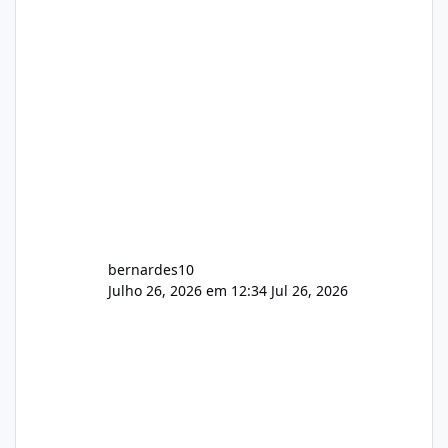
feedback de vocês. TMJ! 🚀 Aceito críticas
construtivas!
bernardes10
Julho 26, 2026 em 12:34
Jul 26, 2026