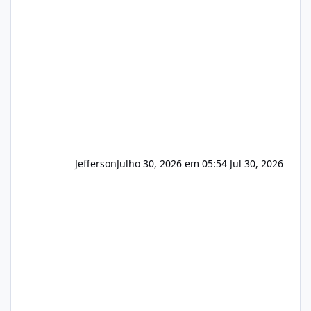
e com total sigilo durante todo o processo. O
que buscamos Estamos interessados
principalmente em: Carteiras de clientes de
Hospedagem
Jefferson
Julho 30, 2026 em 05:54
Jul 30, 2026