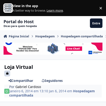
Ir para conteúdo
View in the app
×
Di
A better way to browse.
Learn more
.
Portal do Host
Entre
Dicas para quem hospeda
Página Inicial
Hospedagem
Hospedagem compartilhada
Loja Virtual
Compartilhar
Seguidores
Por
Gabriel Cardoso
Janeiro 6, 2014 em 13:10
Jan 6, 2014
em
Hospedagem
compartilhada