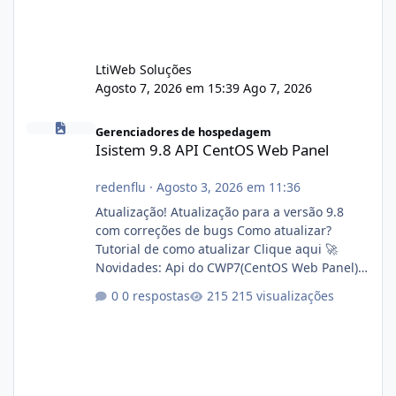
LtiWeb Soluções
Agosto 7, 2026 em 15:39
Ago 7, 2026
Isistem 9.8 API CentOS Web Panel
Gerenciadores de hospedagem
Isistem 9.8 API CentOS Web Panel
redenflu
·
Agosto 3, 2026 em 11:36
Atualização! Atualização para a versão 9.8
com correções de bugs Como atualizar?
Tutorial de como atualizar Clique aqui 🚀
Novidades: Api do CWP7(CentOS Web Panel)
Link publico para consulta de sub.dominio
0 respostas
215 visualizações
autorizado a usasr o isistem:
https://isistem.com.br/check-license/ Editor
de texto Html para e-mails enviados pelo
sistema 🛠️ Correções: Ajuste no memory limit
do instalador agora com filtros para ajudar o