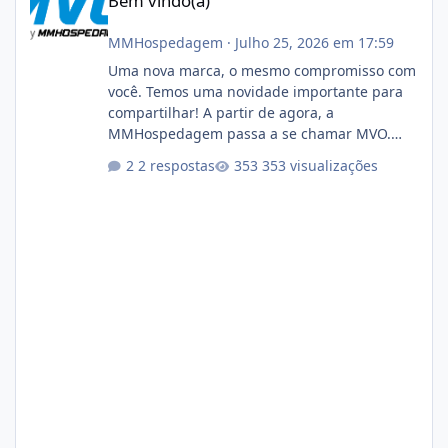
Bem vindo(a)
MMHospedagem
·
Julho 25, 2026 em 17:59
Uma nova marca, o mesmo compromisso com
você. Temos uma novidade importante para
compartilhar! A partir de agora, a
MMHospedagem passa a se chamar MVO.
Essa mudança representa a evolução natural
2 respostas
353 visualizações
da nossa empresa. Ao longo dos anos,
expandimos nossa atuação para muito além
da hospedagem de sites, oferecendo
soluções em cloud, infraestrutura, segurança,
servidores, conectividade e tecnologia para
empresas de todos os portes. Nossa nova
identidade acompanha esse crescimento,
mantendo tudo aquilo qu