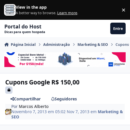
Ir para conteúdo
View in the app
×
Di
A better way to browse.
Learn more
.
Portal do Host
Entre
Dicas para quem hospeda
Página Inicial
Administração
Marketing & SEO
Cupons 
Cupons Google R$ 150,00
Compartilhar
Seguidores
Por
Marcos Alberto
Novembro 7, 2013 em 05:02
Nov 7, 2013
em
Marketing &
SEO