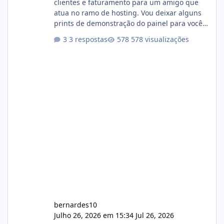
clientes e faturamento para um amigo que
atua no ramo de hosting. Vou deixar alguns
prints de demonstração do painel para vocês
darem a opinião de vocês. O sistema já está
3 respostas
578 visualizações
com cerca de 80% concluído e conta com
gerenciamento de servidores de jogos, VPS e
hospedagem cPanel. Fico no aguardo do
feedback de vocês. TMJ! 🚀 Aceito críticas
construtivas!
bernardes10
Julho 26, 2026 em 15:34
Jul 26, 2026