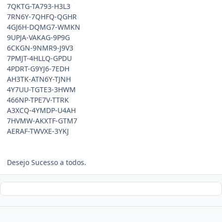
7QKTG-TA793-H3L3
7RN6Y-7QHFQ-QGHR
4GJ6H-DQMG7-WMKN
9UPJA-VAKAG-9P9G
6CKGN-9NMR9-J9V3
7PMJT-4HLLQ-GPDU
4PDRT-G9YJ6-7EDH
AH3TK-ATN6Y-TJNH
4Y7UU-TGTE3-3HWM
466NP-TPE7V-TTRK
A3XCQ-4YMDP-U4AH
7HVMW-AKXTF-GTM7
AERAF-TWVXE-3YKJ
Desejo Sucesso a todos.