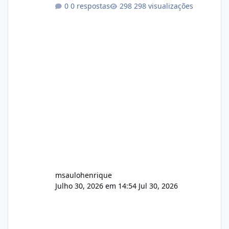
conformidade referente ao VOXPANEL (versão
0 respostas
298 visualizações
atualmente em circulação e comercialização
no mercado). 1. Análise de Integridade dos
Arquivos Arquivo Tamanho Conteúdo
Identificado Integridade video.zip 623.85 MB
Painel de streaming de vídeo, binários
Wowza, FFmpeg e scripts AlmaLinux Íntegro
audio.zip 507.08 MB Painel PHP de áudio,
AutoDJ,
msaulohenrique
Julho 30, 2026 em 14:54
Jul 30, 2026