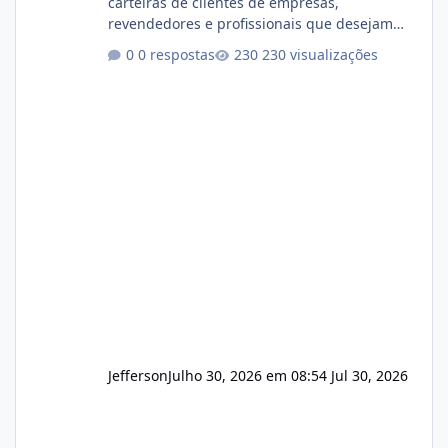
carteiras de clientes de empresas,
revendedores e profissionais que desejam
encerrar suas atividades ou reduzir sua
0 respostas
230 visualizações
operação. Se você possui clientes ativos de
hospedagem de sites, hospedagem revenda
(cPanel, DirectAdmin ou Plesk), podemos
apresentar uma proposta justa, transparente
e com total sigilo durante todo o processo. O
que buscamos Estamos interessados
principalmente em: Carteiras de clientes de
Hospedagem
Jefferson
Julho 30, 2026 em 08:54
Jul 30, 2026