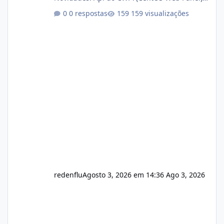
Link publico para consulta de sub.dominio
0 respostas
159 visualizações
autorizado a usasr o isistem:
https://isistem.com.br/check-license/ Editor
de texto Html para e-mails enviados pelo
sistema 🛠️ Correções: Ajuste no memory limit
do instalador agora com filtros para ajudar o
usuário. Ajuste no valor de renovação de
registro de domínio Ajuste assinatura n
redenflu
Agosto 3, 2026 em 14:36
Ago 3, 2026