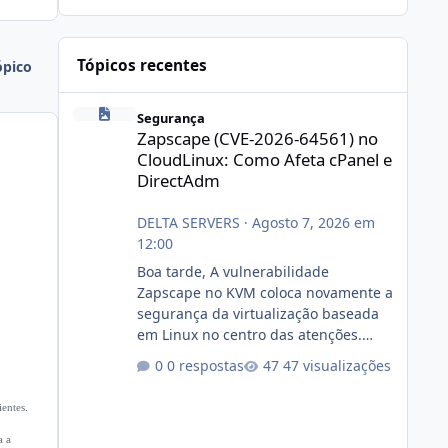
Tópicos recentes
ópico
Zapscape (CVE-2026-64561) no CloudLinux: Como Afeta cP
Segurança
Zapscape (CVE-2026-64561) no
CloudLinux: Como Afeta cPanel e
DirectAdm
DELTA SERVERS
·
Agosto 7, 2026 em
12:00
Boa tarde, A vulnerabilidade
Zapscape no KVM coloca novamente a
segurança da virtualização baseada
em Linux no centro das atenções.
https://cloudlinux.statuspage.io/incid
0 respostas
47 visualizações
ents/dlrxjx23zz5f Criamos uma breve
explicação:
ientes.
https://www.deltaservers.com.br/blog
/zapscape-cve-2026-64561/
a a