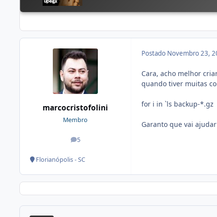
Postado
Novembro 23, 2
Cara, acho melhor cria
quando tiver muitas c
for i in `ls backup-*.gz
marcocristofolini
Membro
Garanto que vai ajudar
5
posts
Florianópolis - SC