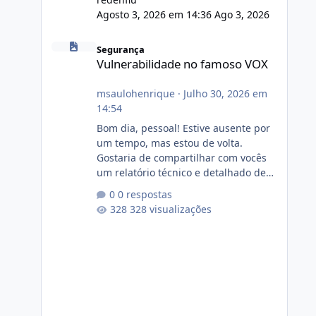
Agosto 3, 2026 em 14:36
Ago 3, 2026
Vulnerabilidade no famoso VOX
Segurança
Vulnerabilidade no famoso VOX
msaulohenrique
·
Julho 30, 2026 em
14:54
Bom dia, pessoal! Estive ausente por
um tempo, mas estou de volta.
Gostaria de compartilhar com vocês
um relatório técnico e detalhado de
auditoria de segurança e
0 respostas
conformidade referente
328 visualizações
ao VOXPANEL (versão atualmente em
circulação e comercialização no
mercado). 1. Análise de Integridade
dos Arquivos Arquivo Tamanho
Conteúdo Identificado Integridade
video.zip 623.85 MB Painel de
streaming de vídeo, binários Wowza,