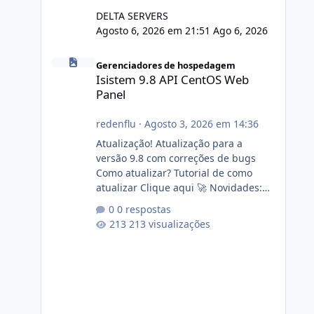
DELTA SERVERS
Agosto 6, 2026 em 21:51
Ago 6, 2026
Isistem 9.8 API CentOS Web Panel
Gerenciadores de hospedagem
Isistem 9.8 API CentOS Web
Panel
redenflu
·
Agosto 3, 2026 em 14:36
Atualização! Atualização para a
versão 9.8 com correções de bugs
Como atualizar? Tutorial de como
atualizar Clique aqui 🚀 Novidades:
Api do CWP7(CentOS Web Panel) Link
0 respostas
publico para consulta de sub.dominio
213 visualizações
autorizado a usasr o isistem:
https://isistem.com.br/check-license/
Editor de texto Html para e-mails
enviados pelo sistema 🛠️ Correções:
Ajuste no memory limit do instalador
agora com filtros para ajudar o