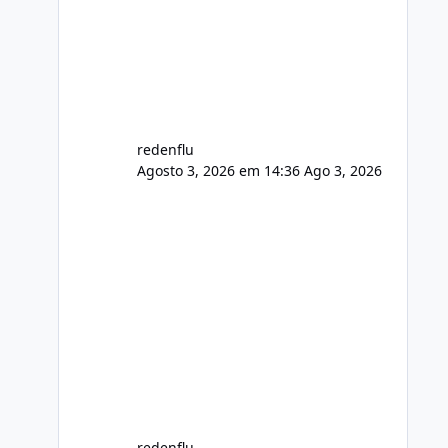
usuário. Ajuste no valor de renovação
de registro de domínio Ajuste
assinatura n
redenflu
Agosto 3, 2026 em 14:36
Ago 3, 2026
redenflu