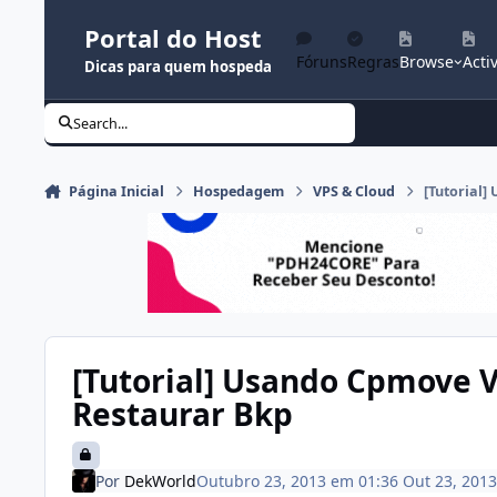
Ir para conteúdo
Portal do Host
Fóruns
Regras
Browse
Activ
Dicas para quem hospeda
Search...
Página Inicial
Hospedagem
VPS & Cloud
[Tutorial]
[Tutorial] Usando Cpmove Vi
Restaurar Bkp
Por
DekWorld
Outubro 23, 2013 em 01:36
Out 23, 2013