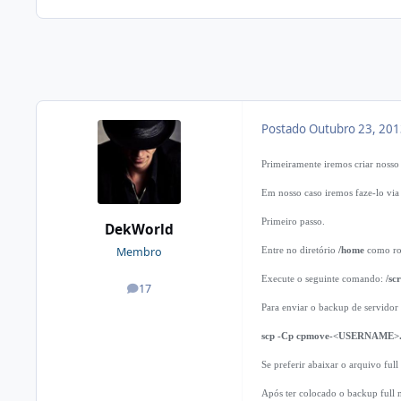
Postado
Outubro 23, 20
Primeiramente iremos criar nosso 
Em nosso caso iremos faze-lo via 
Primeiro passo.
DekWorld
Membro
Entre no diretório
/home
como ro
Execute o seguinte comando:
/sc
17
posts
Para enviar o backup de servidor
scp -Cp cpmove-<USERNAME>.ta
Se preferir abaixar o arquivo ful
Após ter colocado o backup full n