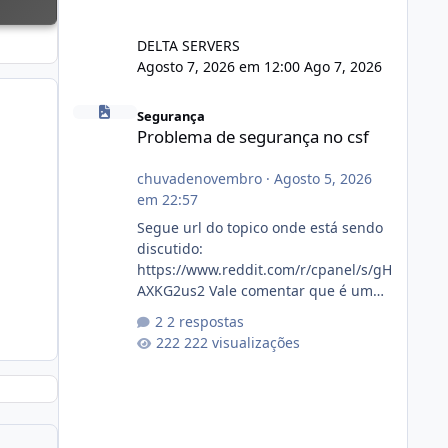
DELTA SERVERS
Agosto 7, 2026 em 12:00
Ago 7, 2026
Problema de segurança no csf
Segurança
Problema de segurança no csf
chuvadenovembro
·
Agosto 5, 2026
em 22:57
Segue url do topico onde está sendo
discutido:
https://www.reddit.com/r/cpanel/s/gH
AXKG2us2 Vale comentar que é um
topico do cpanel... Não sei como ta a
2 respostas
pegada no da.
222 visualizações