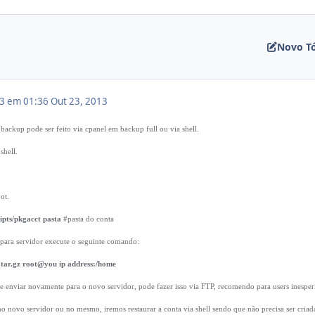
Novo T
13 em 01:36
Out 23, 2013
backup pode ser feito via cpanel em backup full ou via shell.
shell.
ot.
ripts/pkgacct pasta
#pasta do conta
 para servidor execute o seguinte comando:
r.gz root@you ip address:/home
l e enviar novamente para o novo servidor, pode fazer isso via FTP, recomendo para users inesper
o novo servidor ou no mesmo, iremos restaurar a conta via shell sendo que não precisa ser criad