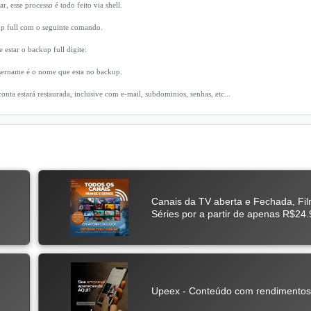
r, esse processo é todo feito via shell.
up full com o seguinte comando.
 estar o backup full digite:
sername é o nome que esta no backup.
conta estará restaurada, inclusive com e-mail, subdominios, senhas, etc...