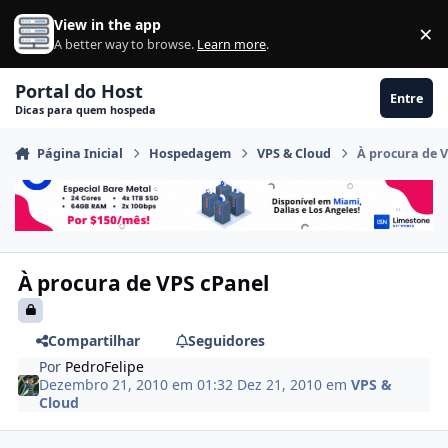
Ir para conteúdo
View in the app
×
Di
A better way to browse.
Learn more
.
Portal do Host
Entre
Dicas para quem hospeda
Página Inicial
Hospedagem
VPS & Cloud
À procura de 
À procura de VPS cPanel
Compartilhar
Seguidores
Por
PedroFelipe
Dezembro 21, 2010 em 01:32
Dez 21, 2010
em
VPS &
Cloud