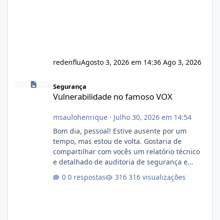
redenflu
Agosto 3, 2026 em 14:36
Ago 3, 2026
Vulnerabilidade no famoso VOX
Segurança
Vulnerabilidade no famoso VOX
msaulohenrique
·
Julho 30, 2026 em 14:54
Bom dia, pessoal! Estive ausente por um
tempo, mas estou de volta. Gostaria de
compartilhar com vocês um relatório técnico
e detalhado de auditoria de segurança e
conformidade referente ao VOXPANEL (versão
0 respostas
316 visualizações
atualmente em circulação e comercialização
no mercado). 1. Análise de Integridade dos
Arquivos Arquivo Tamanho Conteúdo
Identificado Integridade video.zip 623.85 MB