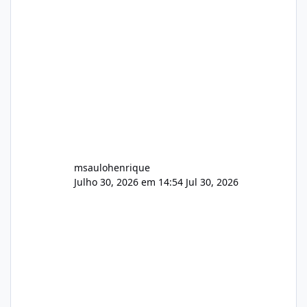
Painel de streaming de vídeo, binários
Wowza, FFmpeg e scripts AlmaLinux Íntegro
audio.zip 507.08 MB Painel PHP de áudio,
AutoDJ,
msaulohenrique
Julho 30, 2026 em 14:54
Jul 30, 2026