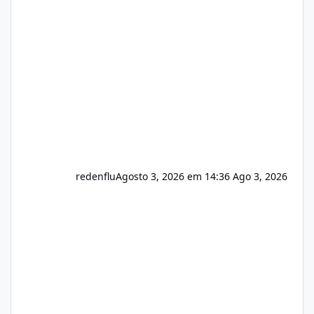
sistema 🛠️ Correções: Ajuste no memory limit
do instalador agora com filtros para ajudar o
usuário. Ajuste no valor de renovação de
registro de domínio Ajuste assinatura n
redenflu
Agosto 3, 2026 em 14:36
Ago 3, 2026