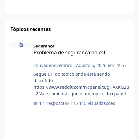
Tópicos recentes
Problema de segurança no csf
Segurança
Problema de segurança no csf
chuvadenovembro
·
Agosto 5, 2026 em 22:57
Segue url do topico onde está sendo
discutido:
https://www.reddit.com/r/cpanel/s/gHAXKG2u
s2 Vale comentar que é um topico do cpanel...
Não sei como ta a pegada no da.
1 resposta
115 visualizações