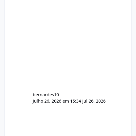
gerenciamento de servidores de jogos, VPS e
hospedagem cPanel. Fico no aguardo do
feedback de vocês. TMJ! 🚀 Aceito críticas
construtivas!
bernardes10
Julho 26, 2026 em 15:34
Jul 26, 2026