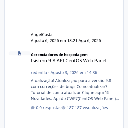
AngelCosta
Agosto 6, 2026 em 13:21
Ago 6, 2026
Isistem 9.8 API CentOS Web Panel
Gerenciadores de hospedagem
Isistem 9.8 API CentOS Web Panel
redenflu
·
Agosto 3, 2026 em 14:36
Atualização! Atualização para a versão 9.8
com correções de bugs Como atualizar?
Tutorial de como atualizar Clique aqui 🚀
Novidades: Api do CWP7(CentOS Web Panel)
Link publico para consulta de sub.dominio
0 respostas
187 visualizações
autorizado a usasr o isistem:
https://isistem.com.br/check-license/ Editor
de texto Html para e-mails enviados pelo