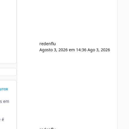
usuário. Ajuste no valor de renovação
de registro de domínio Ajuste
assinatura n
redenflu
Agosto 3, 2026 em 14:36
Ago 3, 2026
UTOR
os em
e é