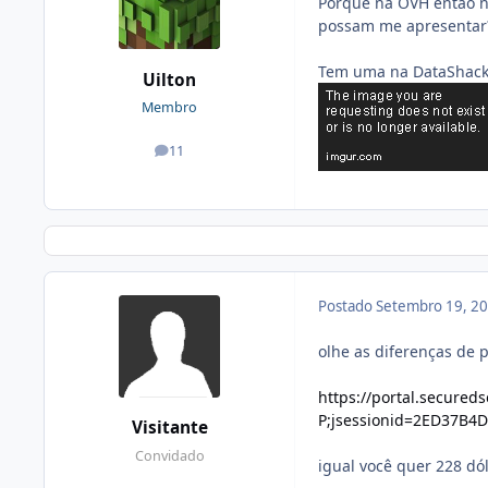
Porque na OVH então ne
possam me apresentar
Tem uma na DataShack
Uilton
Membro
11
posts
Postado
Setembro 19, 2
olhe as diferenças de 
https://portal.secured
P;jsessionid=2ED37B4
Visitante
Convidado
igual você quer 228 dó