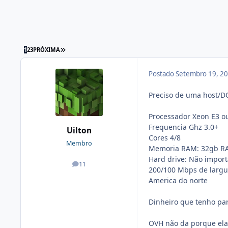
1
2
3
PRÓXIMA
Postado
Setembro 19, 2
Preciso de uma host/D
Processador Xeon E3 ou
Frequencia Ghz 3.0+
Uilton
Cores 4/8
Membro
Memoria RAM: 32gb R
Hard drive: Não import
11
posts
200/100 Mbps de larg
America do norte
Dinheiro que tenho par
OVH não da porque ela 