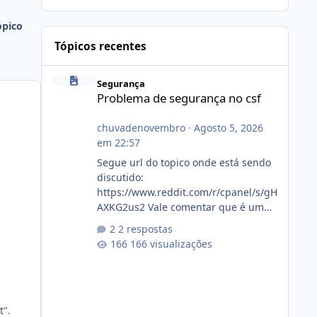
ópico
Tópicos recentes
Problema de segurança no csf
Segurança
Problema de segurança no csf
chuvadenovembro
·
Agosto 5, 2026
em 22:57
Segue url do topico onde está sendo
discutido:
https://www.reddit.com/r/cpanel/s/gH
AXKG2us2 Vale comentar que é um
topico do cpanel... Não sei como ta a
2 respostas
pegada no da.
166 visualizações
t".