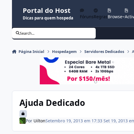
Ir para conteúdo
Portal do Host
Fóruns
Regras
Browse
Activ
Dicas para quem hospeda
Search...
Página Inicial
Hospedagem
Servidores Dedicados
Ajuda Dedicado
Por
Uilton
Setembro 19, 2013 em 17:33
Set 19, 2013
e