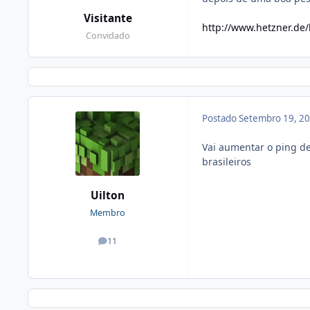
Visitante
http://www.hetzner.de/
Convidado
Postado
Setembro 19, 2
Vai aumentar o ping de
brasileiros
Uilton
Membro
11
posts