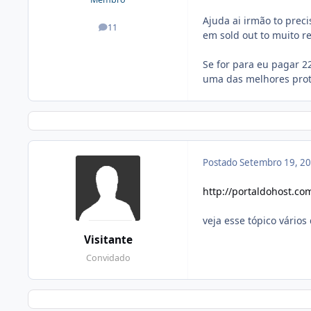
Ajuda ai irmão to prec
11
posts
em sold out to muito re
Se for para eu pagar 2
uma das melhores pro
Postado
Setembro 19, 2
http://portaldohost.c
veja esse tópico vários
Visitante
Convidado