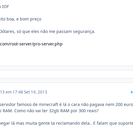
m IOF
ito boa, e bom preço
 Dólares, só que eles não me passam segurança.
com/root-server/pro-server.php
013 em 17:48
Set 19, 2013
A
servidor famoso de minecraft é lá o cara não pagava nem 200 eur
RAM. Como não vai ter 32gb RAM por 300 reais?
pegar lá mas muita gente ta reclamando dela.. E falam que suport