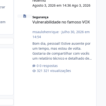
redenflu
Agosto 3, 2026 em 14:36
Ago 3, 2026
trar
Vulnerabilidade no famoso VOX
Segurança
Vulnerabilidade no famoso VOX
 tem
msaulohenrique
·
Julho 30, 2026 em
14:54
Bom dia, pessoal! Estive ausente por
um tempo, mas estou de volta.
Gostaria de compartilhar com vocês
um relatório técnico e detalhado de
auditoria de segurança e
0 respostas
conformidade referente
321 visualizações
ao VOXPANEL (versão atualmente em
circulação e comercialização no
mercado). 1. Análise de Integridade
dos Arquivos Arquivo Tamanho
Conteúdo Identificado Integridade
video.zip 623.85 MB Painel de
streaming de vídeo, binários Wowza,