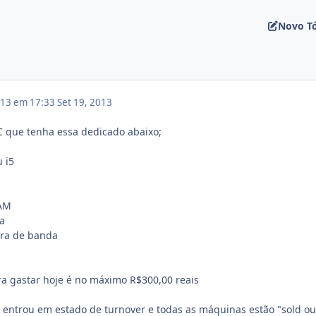
Novo T
013 em 17:33
Set 19, 2013
C que tenha essa dedicado abaixo;
 i5
AM
a
ura de banda
a gastar hoje é no máximo R$300,00 reais
entrou em estado de turnover e todas as máquinas estão "sold ou