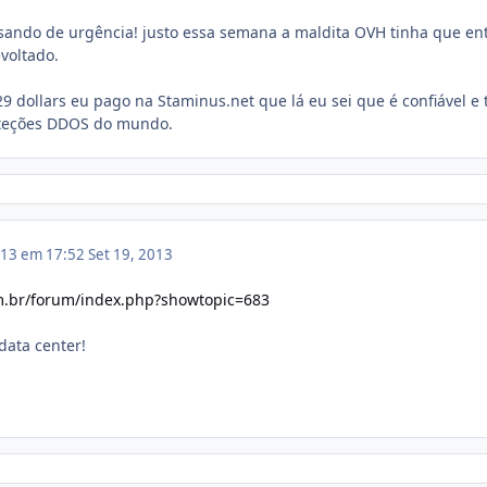
isando de urgência! justo essa semana a maldita OVH tinha que en
voltado.
29 dollars eu pago na Staminus.net que lá eu sei que é confiável e
teções DDOS do mundo.
013 em 17:52
Set 19, 2013
om.br/forum/index.php?showtopic=683
 data center!