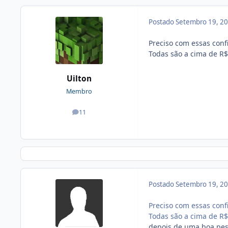
Postado
Setembro 19, 2
Preciso com essas con
Todas são a cima de R$
Uilton
Membro
11
posts
Postado
Setembro 19, 2
Preciso com essas con
Todas são a cima de R$
depois de uma boa pes