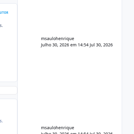
FFmpeg e scripts AlmaLinux Íntegro
audio.zip 507.08 MB Painel PHP de
UTOR
áudio, AutoDJ,
s.
msaulohenrique
Julho 30, 2026 em 14:54
Jul 30, 2026
s.
msaulohenrique
Julho 30, 2026 em 14:54
Jul 30, 2026