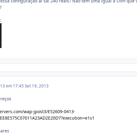
ssa configuração ai saí 240 reais? Não tem uma igual a OVH que 
?
:
013 em 17:45
Set 19, 2013
preços
servers.com/wap-jpost3/E52609-0413-
DEE8E575C07011A23AD2E20D7?execution=e1s1
lares