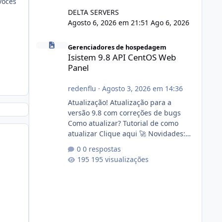
vocês
DELTA SERVERS
Agosto 6, 2026 em 21:51
Ago 6, 2026
Isistem 9.8 API CentOS Web Panel
Gerenciadores de hospedagem
Isistem 9.8 API CentOS Web
Panel
redenflu
·
Agosto 3, 2026 em 14:36
Atualização! Atualização para a
versão 9.8 com correções de bugs
Como atualizar? Tutorial de como
atualizar Clique aqui 🚀 Novidades:
Api do CWP7(CentOS Web Panel) Link
0 respostas
publico para consulta de sub.dominio
195 visualizações
autorizado a usasr o isistem:
https://isistem.com.br/check-license/
Editor de texto Html para e-mails
enviados pelo sistema 🛠️ Correções:
Ajuste no memory limit do instalador
agora com filtros para ajudar o