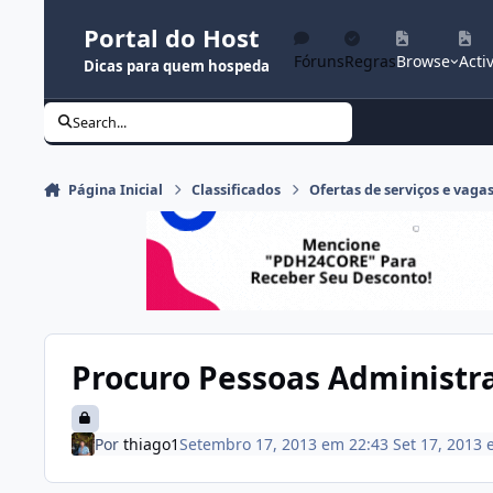
Ir para conteúdo
Portal do Host
Fóruns
Regras
Browse
Activ
Dicas para quem hospeda
Search...
Página Inicial
Classificados
Ofertas de serviços e vaga
Procuro Pessoas Administr
Por
thiago1
Setembro 17, 2013 em 22:43
Set 17, 2013