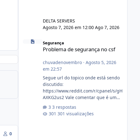
DELTA SERVERS
Agosto 7, 2026 em 12:00
Ago 7, 2026
Problema de segurança no csf
Segurança
Problema de segurança no csf
chuvadenovembro
·
Agosto 5, 2026
em 22:57
Segue url do topico onde está sendo
discutido:
https://www.reddit.com/r/cpanel/s/gH
AXKG2us2 Vale comentar que é um
topico do cpanel... Não sei como ta a
3 respostas
pegada no da.
301 visualizações
0