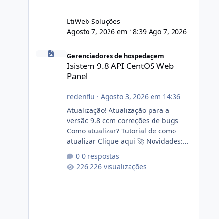
LtiWeb Soluções
Agosto 7, 2026 em 18:39
Ago 7, 2026
Isistem 9.8 API CentOS Web Panel
Gerenciadores de hospedagem
Isistem 9.8 API CentOS Web
Panel
redenflu
·
Agosto 3, 2026 em 14:36
Atualização! Atualização para a
versão 9.8 com correções de bugs
Como atualizar? Tutorial de como
atualizar Clique aqui 🚀 Novidades:
Api do CWP7(CentOS Web Panel) Link
0 respostas
publico para consulta de sub.dominio
226 visualizações
autorizado a usasr o isistem:
https://isistem.com.br/check-license/
Editor de texto Html para e-mails
enviados pelo sistema 🛠️ Correções:
Ajuste no memory limit do instalador