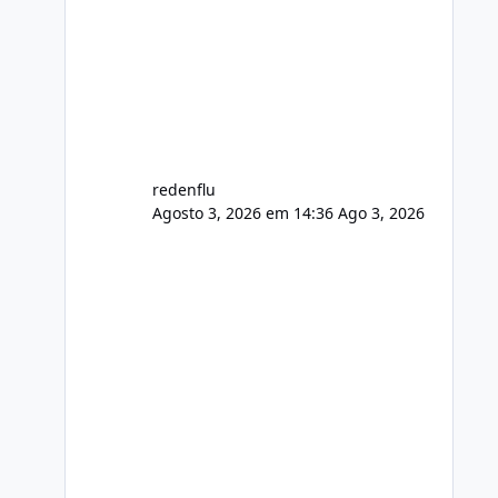
agora com filtros para ajudar o
usuário. Ajuste no valor de renovação
de registro de domínio Ajuste
assinatura n
redenflu
Agosto 3, 2026 em 14:36
Ago 3, 2026