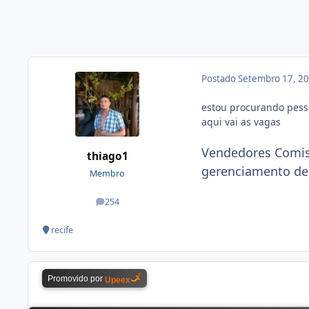
Postado
Setembro 17, 2
estou procurando pess
aqui vai as vagas
Vendedores Comi
thiago1
gerenciamento de 
Membro
254
posts
recife