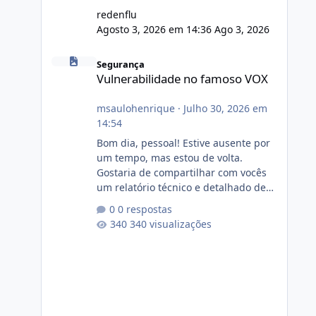
redenflu
Agosto 3, 2026 em 14:36
Ago 3, 2026
Vulnerabilidade no famoso VOX
Segurança
Vulnerabilidade no famoso VOX
msaulohenrique
·
Julho 30, 2026 em
14:54
Bom dia, pessoal! Estive ausente por
um tempo, mas estou de volta.
Gostaria de compartilhar com vocês
um relatório técnico e detalhado de
auditoria de segurança e
0 respostas
conformidade referente
340 visualizações
ao VOXPANEL (versão atualmente em
circulação e comercialização no
mercado). 1. Análise de Integridade
dos Arquivos Arquivo Tamanho
Conteúdo Identificado Integridade
video.zip 623.85 MB Painel de