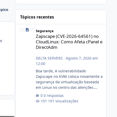
ópico
Tópicos recentes
Zapscape (CVE-2026-64561) no CloudLinux: Como Afeta cP
Segurança
Zapscape (CVE-2026-64561) no
os
CloudLinux: Como Afeta cPanel e
DirectAdm
DELTA SERVERS
·
Agosto 7, 2026 em
12:00
Boa tarde, A vulnerabilidade
Zapscape no KVM coloca novamente a
segurança da virtualização baseada
em Linux no centro das atenções.
https://cloudlinux.statuspage.io/incid
0 respostas
ents/dlrxjx23zz5f Criamos uma breve
101 visualizações
explicação:
https://www.deltaservers.com.br/blog
/zapscape-cve-2026-64561/