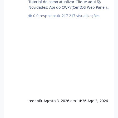
Tutorial de como atualizar Clique aqui 🚀
Novidades: Api do CWP7(CentOS Web Panel)
Link publico para consulta de sub.dominio
0 respostas
217 visualizações
autorizado a usasr o isistem:
https://isistem.com.br/check-license/ Editor
de texto Html para e-mails enviados pelo
sistema 🛠️ Correções: Ajuste no memory limit
do instalador agora com filtros para ajudar o
usuário. Ajuste no valor de renovação de
registro de domínio Ajuste assinatura n
redenflu
Agosto 3, 2026 em 14:36
Ago 3, 2026