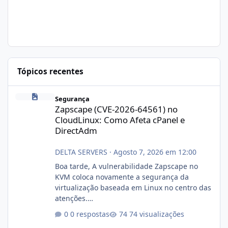
Tópicos recentes
Zapscape (CVE-2026-64561) no CloudLinux: Como Afeta cPanel e
Segurança
Zapscape (CVE-2026-64561) no
CloudLinux: Como Afeta cPanel e
DirectAdm
DELTA SERVERS
·
Agosto 7, 2026 em 12:00
Boa tarde, A vulnerabilidade Zapscape no
KVM coloca novamente a segurança da
virtualização baseada em Linux no centro das
atenções.
https://cloudlinux.statuspage.io/incidents/dlr
0 respostas
74 visualizações
xjx23zz5f Criamos uma breve explicação: