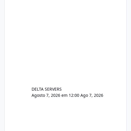
https://www.deltaservers.com.br/blog/zapsca
pe-cve-2026-64561/
DELTA SERVERS
Agosto 7, 2026 em 12:00
Ago 7, 2026