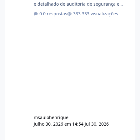
e detalhado de auditoria de segurança e
conformidade referente ao VOXPANEL (versão
0 respostas
333 visualizações
atualmente em circulação e comercialização
no mercado). 1. Análise de Integridade dos
Arquivos Arquivo Tamanho Conteúdo
Identificado Integridade video.zip 623.85 MB
Painel de streaming de vídeo, binários
Wowza, FFmpeg e scripts AlmaLinux Íntegro
audio.zip 507.08 MB Painel PHP de áudio,
AutoDJ,
msaulohenrique
Julho 30, 2026 em 14:54
Jul 30, 2026