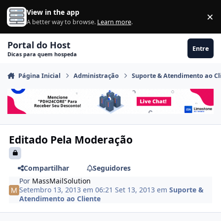
Ir para conteúdo
View in the app
×
Di
A better way to browse.
Learn more
.
Portal do Host
Entre
Dicas para quem hospeda
Página Inicial
Administração
Suporte & Atendimento ao Cl
Editado Pela Moderação
Compartilhar
Seguidores
Por
MassMailSolution
Setembro 13, 2013 em 06:21
Set 13, 2013
em
Suporte &
Atendimento ao Cliente