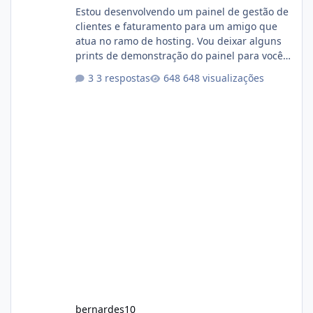
Estou desenvolvendo um painel de gestão de
clientes e faturamento para um amigo que
atua no ramo de hosting. Vou deixar alguns
prints de demonstração do painel para vocês
darem a opinião de vocês. O sistema já está
3 respostas
648 visualizações
com cerca de 80% concluído e conta com
gerenciamento de servidores de jogos, VPS e
hospedagem cPanel. Fico no aguardo do
feedback de vocês. TMJ! 🚀 Aceito críticas
construtivas!
bernardes10