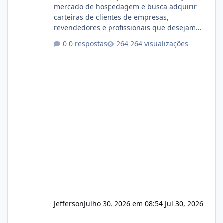
mercado de hospedagem e busca adquirir
carteiras de clientes de empresas,
revendedores e profissionais que desejam
encerrar suas atividades ou reduzir sua
0 respostas
264 visualizações
operação. Se você possui clientes ativos de
hospedagem de sites, hospedagem revenda
(cPanel, DirectAdmin ou Plesk), podemos
apresentar uma proposta justa, transparente
e com total sigilo durante todo o processo. O
que buscamos Estamos interessados
principalmente em: Carteiras de clientes de
Hospedagem
Jefferson
Julho 30, 2026 em 08:54
Jul 30, 2026