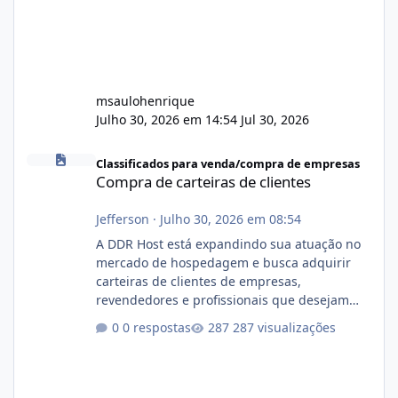
msaulohenrique
Julho 30, 2026 em 14:54
Jul 30, 2026
Compra de carteiras de clientes
Classificados para venda/compra de empresas
Compra de carteiras de clientes
Jefferson
·
Julho 30, 2026 em 08:54
A DDR Host está expandindo sua atuação no
mercado de hospedagem e busca adquirir
carteiras de clientes de empresas,
revendedores e profissionais que desejam
encerrar suas atividades ou reduzir sua
0 respostas
287 visualizações
operação. Se você possui clientes ativos de
hospedagem de sites, hospedagem revenda
(cPanel, DirectAdmin ou Plesk), podemos
apresentar uma proposta justa, transparente