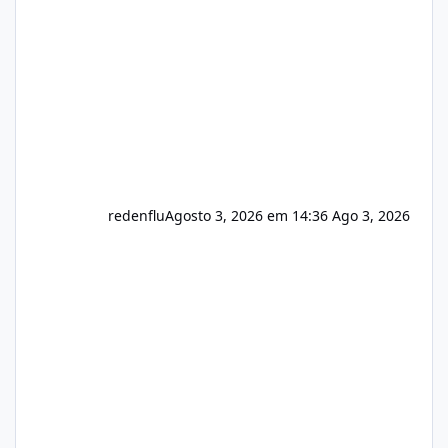
usuário. Ajuste no valor de renovação de
registro de domínio Ajuste assinatura n
redenflu
Agosto 3, 2026 em 14:36
Ago 3, 2026