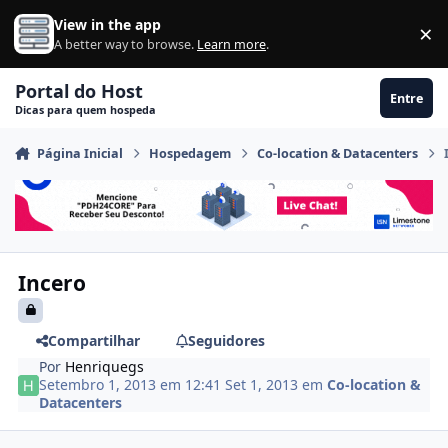
Ir para conteúdo
View in the app
×
Di
A better way to browse.
Learn more
.
Portal do Host
Entre
Dicas para quem hospeda
Página Inicial
Hospedagem
Co-location & Datacenters
Incero
Compartilhar
Seguidores
Por
Henriquegs
Setembro 1, 2013 em 12:41
Set 1, 2013
em
Co-location &
Datacenters