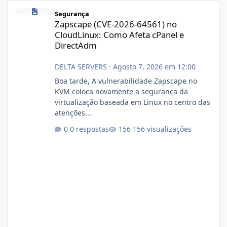
Zapscape (CVE-2026-64561) no CloudLinux: Como Afeta cPanel e
Segurança
Zapscape (CVE-2026-64561) no
CloudLinux: Como Afeta cPanel e
DirectAdm
DELTA SERVERS
·
Agosto 7, 2026 em 12:00
Boa tarde, A vulnerabilidade Zapscape no
KVM coloca novamente a segurança da
virtualização baseada em Linux no centro das
atenções.
https://cloudlinux.statuspage.io/incidents/dlr
0 respostas
156 visualizações
xjx23zz5f Criamos uma breve explicação:
https://www.deltaservers.com.br/blog/zapsca
pe-cve-2026-64561/