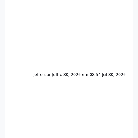
e com total sigilo durante todo o processo. O
que buscamos Estamos interessados
principalmente em: Carteiras de clientes de
Hospedagem
Jefferson
Julho 30, 2026 em 08:54
Jul 30, 2026