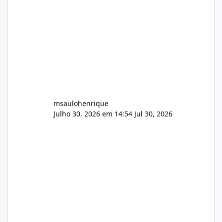
audio.zip 507.08 MB Painel PHP de áudio,
AutoDJ,
msaulohenrique
Julho 30, 2026 em 14:54
Jul 30, 2026