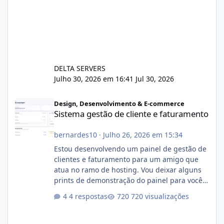
DELTA SERVERS
Julho 30, 2026 em 16:41
Jul 30, 2026
Sistema gestão de cliente e faturamento
Design, Desenvolvimento & E-commerce
Sistema gestão de cliente e faturamento
bernardes10
·
Julho 26, 2026 em 15:34
Estou desenvolvendo um painel de gestão de
clientes e faturamento para um amigo que
atua no ramo de hosting. Vou deixar alguns
prints de demonstração do painel para vocês
darem a opinião de vocês. O sistema já está
4 respostas
720 visualizações
com cerca de 80% concluído e conta com
gerenciamento de servidores de jogos, VPS e
hospedagem cPanel. Fico no aguardo do