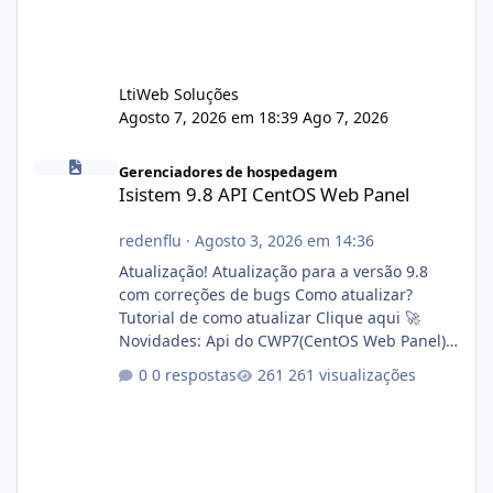
LtiWeb Soluções
Agosto 7, 2026 em 18:39
Ago 7, 2026
Isistem 9.8 API CentOS Web Panel
Gerenciadores de hospedagem
Isistem 9.8 API CentOS Web Panel
redenflu
·
Agosto 3, 2026 em 14:36
Atualização! Atualização para a versão 9.8
com correções de bugs Como atualizar?
Tutorial de como atualizar Clique aqui 🚀
Novidades: Api do CWP7(CentOS Web Panel)
Link publico para consulta de sub.dominio
0 respostas
261 visualizações
autorizado a usasr o isistem:
https://isistem.com.br/check-license/ Editor
de texto Html para e-mails enviados pelo
sistema 🛠️ Correções: Ajuste no memory limit
do instalador agora com filtros para ajudar o