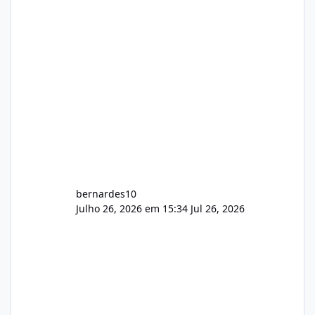
feedback de vocês. TMJ! 🚀 Aceito críticas
construtivas!
bernardes10
Julho 26, 2026 em 15:34
Jul 26, 2026