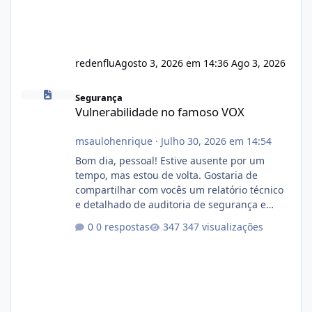
redenflu
Agosto 3, 2026 em 14:36
Ago 3, 2026
Vulnerabilidade no famoso VOX
Segurança
Vulnerabilidade no famoso VOX
msaulohenrique
·
Julho 30, 2026 em 14:54
Bom dia, pessoal! Estive ausente por um
tempo, mas estou de volta. Gostaria de
compartilhar com vocês um relatório técnico
e detalhado de auditoria de segurança e
conformidade referente ao VOXPANEL (versão
0 respostas
347 visualizações
atualmente em circulação e comercialização
no mercado). 1. Análise de Integridade dos
Arquivos Arquivo Tamanho Conteúdo
Identificado Integridade video.zip 623.85 MB
Painel de streaming de vídeo, binários
Wowza, FFmpeg e scripts AlmaLinux Íntegro