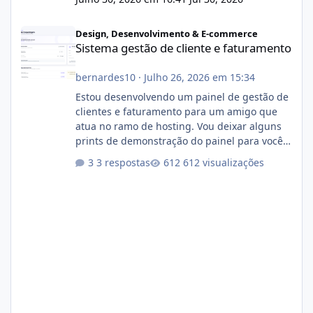
Sistema gestão de cliente e faturamento
Design, Desenvolvimento & E-commerce
Sistema gestão de cliente e faturamento
bernardes10
·
Julho 26, 2026 em 15:34
Estou desenvolvendo um painel de gestão de
clientes e faturamento para um amigo que
atua no ramo de hosting. Vou deixar alguns
prints de demonstração do painel para vocês
darem a opinião de vocês. O sistema já está
3 respostas
612 visualizações
com cerca de 80% concluído e conta com
gerenciamento de servidores de jogos, VPS e
hospedagem cPanel. Fico no aguardo do
feedback de vocês. TMJ! 🚀 Aceito críticas
construtivas!