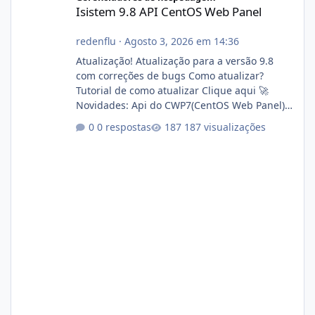
Isistem 9.8 API CentOS Web Panel
redenflu
·
Agosto 3, 2026 em 14:36
Atualização! Atualização para a versão 9.8
com correções de bugs Como atualizar?
Tutorial de como atualizar Clique aqui 🚀
Novidades: Api do CWP7(CentOS Web Panel)
Link publico para consulta de sub.dominio
0 respostas
187 visualizações
autorizado a usasr o isistem:
https://isistem.com.br/check-license/ Editor
de texto Html para e-mails enviados pelo
sistema 🛠️ Correções: Ajuste no memory limit
do instalador agora com filtros para ajudar o
usuário. Ajuste no valor de renovação de
registro de domínio Ajuste assinatura n