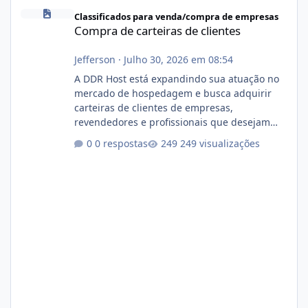
Compra de carteiras de clientes
Classificados para venda/compra de empresas
Compra de carteiras de clientes
Jefferson
·
Julho 30, 2026 em 08:54
A DDR Host está expandindo sua atuação no
mercado de hospedagem e busca adquirir
carteiras de clientes de empresas,
revendedores e profissionais que desejam
encerrar suas atividades ou reduzir sua
0 respostas
249 visualizações
operação. Se você possui clientes ativos de
hospedagem de sites, hospedagem revenda
(cPanel, DirectAdmin ou Plesk), podemos
apresentar uma proposta justa, transparente
e com total sigilo durante todo o processo. O
que buscamos Estamos interessados
principalmente em: Carteiras de clientes de
Hospedagem