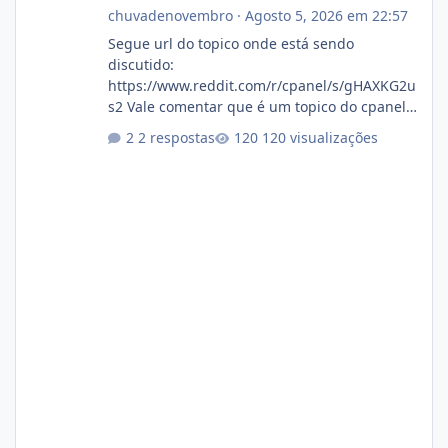
chuvadenovembro
·
Agosto 5, 2026 em 22:57
Segue url do topico onde está sendo
discutido:
https://www.reddit.com/r/cpanel/s/gHAXKG2u
s2 Vale comentar que é um topico do cpanel...
Não sei como ta a pegada no da.
2 respostas
120 visualizações