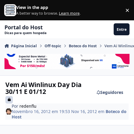
Ir para conteúdo
View in the app
×
Di
A better way to browse.
Learn more
.
Portal do Host
Entre
Dicas para quem hospeda
Página Inicial
Off-topic
Boteco do Host
Vem Ai Winlinux
Vem Ai Winlinux Day Dia
30/11 E 01/12
Seguidores
Por
redenflu
Novembro 16, 2012 em 19:53
Nov 16, 2012
em
Boteco do
Host