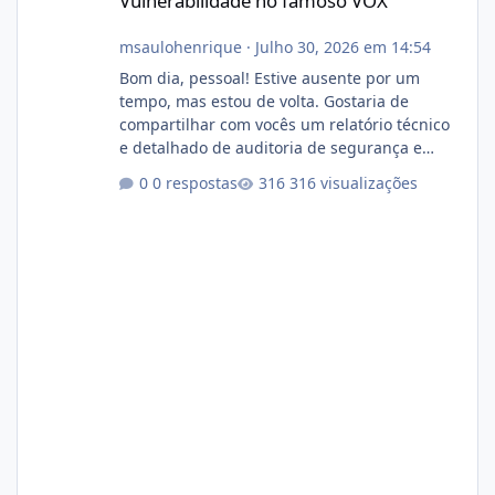
Vulnerabilidade no famoso VOX
msaulohenrique
·
Julho 30, 2026 em 14:54
Bom dia, pessoal! Estive ausente por um
tempo, mas estou de volta. Gostaria de
compartilhar com vocês um relatório técnico
e detalhado de auditoria de segurança e
conformidade referente ao VOXPANEL (versão
0 respostas
316 visualizações
atualmente em circulação e comercialização
no mercado). 1. Análise de Integridade dos
Arquivos Arquivo Tamanho Conteúdo
Identificado Integridade video.zip 623.85 MB
Painel de streaming de vídeo, binários
Wowza, FFmpeg e scripts AlmaLinux Íntegro
audio.zip 507.08 MB Painel PHP de áudio,
AutoDJ,