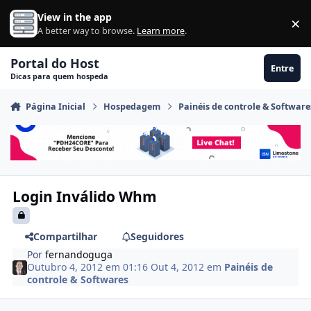
Ir para conteúdo
View in the app
×
Di
A better way to browse.
Learn more
.
Portal do Host
Entre
Dicas para quem hospeda
Página Inicial
Hospedagem
Painéis de controle & Software
Login Inválido Whm
Compartilhar
Seguidores
Por
fernandoguga
Outubro 4, 2012 em 01:16
Out 4, 2012
em
Painéis de
controle & Softwares