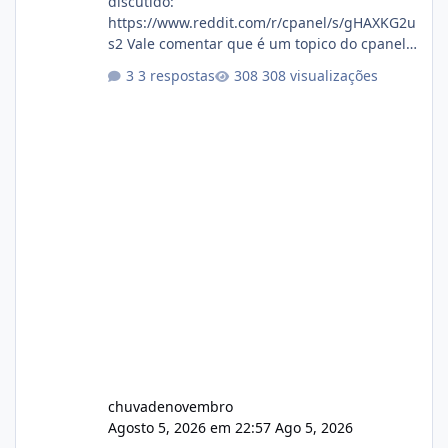
discutido:
https://www.reddit.com/r/cpanel/s/gHAXKG2u
s2 Vale comentar que é um topico do cpanel...
Não sei como ta a pegada no da.
3 respostas
308 visualizações
chuvadenovembro
Agosto 5, 2026 em 22:57
Ago 5, 2026