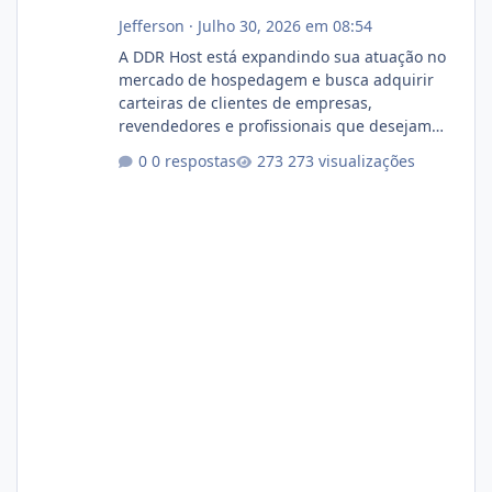
Jefferson
·
Julho 30, 2026 em 08:54
A DDR Host está expandindo sua atuação no
mercado de hospedagem e busca adquirir
carteiras de clientes de empresas,
revendedores e profissionais que desejam
encerrar suas atividades ou reduzir sua
0 respostas
273 visualizações
operação. Se você possui clientes ativos de
hospedagem de sites, hospedagem revenda
(cPanel, DirectAdmin ou Plesk), podemos
apresentar uma proposta justa, transparente
e com total sigilo durante todo o processo. O
que buscamos Estamos interessados
principalmente em: Carteiras de clientes de
Hospedagem