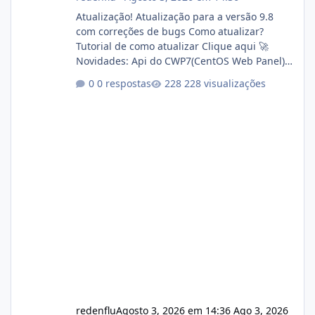
Atualização! Atualização para a versão 9.8
com correções de bugs Como atualizar?
Tutorial de como atualizar Clique aqui 🚀
Novidades: Api do CWP7(CentOS Web Panel)
Link publico para consulta de sub.dominio
0 respostas
228 visualizações
autorizado a usasr o isistem:
https://isistem.com.br/check-license/ Editor
de texto Html para e-mails enviados pelo
sistema 🛠️ Correções: Ajuste no memory limit
do instalador agora com filtros para ajudar o
usuário. Ajuste no valor de renovação de
registro de domínio Ajuste assinatura n
redenflu
Agosto 3, 2026 em 14:36
Ago 3, 2026