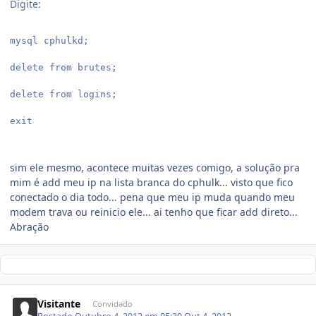
Digite:
mysql cphulkd;

delete from brutes;

delete from logins;

exit

sim ele mesmo, acontece muitas vezes comigo, a solução pra
mim é add meu ip na lista branca do cphulk... visto que fico
conectado o dia todo... pena que meu ip muda quando meu
modem trava ou reinicio ele... ai tenho que ficar add direto...
Abração
Visitante
Convidado