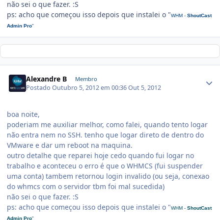
não sei o que fazer. :S
ps: acho que começou isso depois que instalei o "
WHM -
ShoutCast
Admin Pro
"
Alexandre B
Membro
Postado
Outubro 5, 2012 em 00:36
Out 5, 2012
boa noite,
poderiam me auxiliar melhor, como falei, quando tento logar
não entra nem no SSH. tenho que logar direto de dentro do
VMware e dar um reboot na maquina.
outro detalhe que reparei hoje cedo quando fui logar no
trabalho e aconteceu o erro é que o WHMCS (fui suspender
uma conta) tambem retornou login invalido (ou seja, conexao
do whmcs com o servidor tbm foi mal sucedida)
não sei o que fazer. :S
ps: acho que começou isso depois que instalei o "
WHM -
ShoutCast
Admin Pro
"