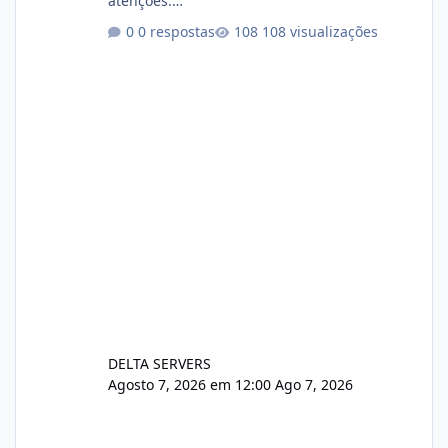
atenções.
https://cloudlinux.statuspage.io/incidents/dlr
0 respostas
108 visualizações
xjx23zz5f Criamos uma breve explicação:
https://www.deltaservers.com.br/blog/zapsca
pe-cve-2026-64561/
DELTA SERVERS
Agosto 7, 2026 em 12:00
Ago 7, 2026