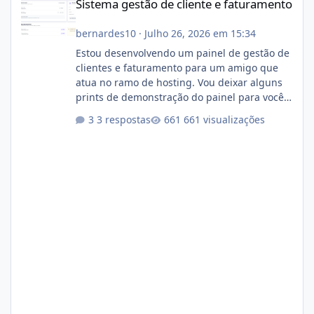
Sistema gestão de cliente e faturamento
bernardes10
·
Julho 26, 2026 em 15:34
Estou desenvolvendo um painel de gestão de
clientes e faturamento para um amigo que
atua no ramo de hosting. Vou deixar alguns
prints de demonstração do painel para vocês
darem a opinião de vocês. O sistema já está
3 respostas
661 visualizações
com cerca de 80% concluído e conta com
gerenciamento de servidores de jogos, VPS e
hospedagem cPanel. Fico no aguardo do
feedback de vocês. TMJ! 🚀 Aceito críticas
construtivas!