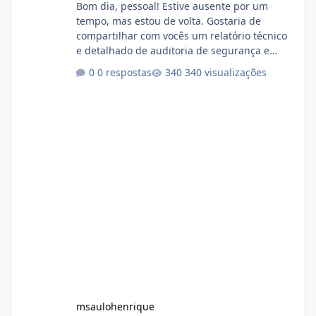
Bom dia, pessoal! Estive ausente por um
tempo, mas estou de volta. Gostaria de
compartilhar com vocês um relatório técnico
e detalhado de auditoria de segurança e
conformidade referente ao VOXPANEL (versão
0 respostas
340 visualizações
atualmente em circulação e comercialização
no mercado). 1. Análise de Integridade dos
Arquivos Arquivo Tamanho Conteúdo
Identificado Integridade video.zip 623.85 MB
Painel de streaming de vídeo, binários
Wowza, FFmpeg e scripts AlmaLinux Íntegro
audio.zip 507.08 MB Painel PHP de áudio,
AutoDJ,
msaulohenrique