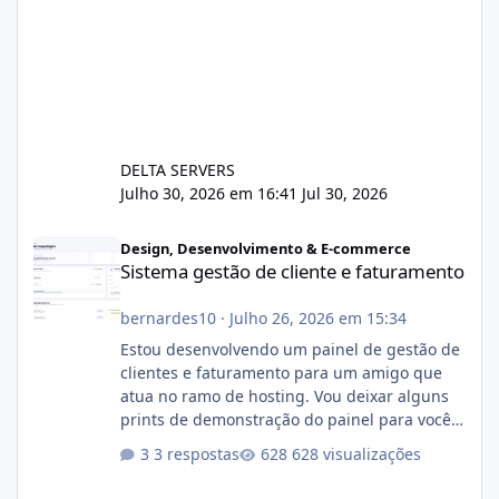
DELTA SERVERS
Julho 30, 2026 em 16:41
Jul 30, 2026
Sistema gestão de cliente e faturamento
Design, Desenvolvimento & E-commerce
Sistema gestão de cliente e faturamento
bernardes10
·
Julho 26, 2026 em 15:34
Estou desenvolvendo um painel de gestão de
clientes e faturamento para um amigo que
atua no ramo de hosting. Vou deixar alguns
prints de demonstração do painel para vocês
darem a opinião de vocês. O sistema já está
3 respostas
628 visualizações
com cerca de 80% concluído e conta com
gerenciamento de servidores de jogos, VPS e