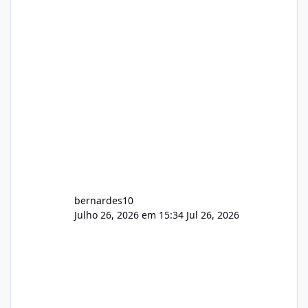
hospedagem cPanel. Fico no aguardo do
feedback de vocês. TMJ! 🚀 Aceito críticas
construtivas!
bernardes10
Julho 26, 2026 em 15:34
Jul 26, 2026