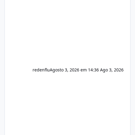
do instalador agora com filtros para ajudar o
usuário. Ajuste no valor de renovação de
registro de domínio Ajuste assinatura n
redenflu
Agosto 3, 2026 em 14:36
Ago 3, 2026