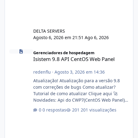
DELTA SERVERS
Agosto 6, 2026 em 21:51
Ago 6, 2026
Isistem 9.8 API CentOS Web Panel
Gerenciadores de hospedagem
Isistem 9.8 API CentOS Web Panel
redenflu
·
Agosto 3, 2026 em 14:36
Atualização! Atualização para a versão 9.8
com correções de bugs Como atualizar?
Tutorial de como atualizar Clique aqui 🚀
Novidades: Api do CWP7(CentOS Web Panel)
Link publico para consulta de sub.dominio
0 respostas
201 visualizações
autorizado a usasr o isistem:
https://isistem.com.br/check-license/ Editor
de texto Html para e-mails enviados pelo
sistema 🛠️ Correções: Ajuste no memory limit