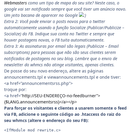
Webmasters
como um tipo de mapa do seu site? Neste caso, o
google vai ser notificado sempre que você tiver um anúncio novo.
Um jeito bacana de aparecer no Google
Extra 2: Você pode enviar o posts novos para o twitter
automaticamente usando a função Socialize (Publicar/Publicize –
Socialize) do FB. Indique sua conta no Twitter e sempre que
houver postagens novas, o FB tuita automaticamente.
Extra 3: As assinaturas por email são legais (Publicize – Email
subscriptions) para pessoas que não são seus clientes serem
notificados de postagens no seu blog. Lembre que o envio de
newsletter do whmcs não atinge visitantes, apenas clientes.
De posse do seu novo endereço, altere as páginas
announcements.tpl e viewannouncements.tpl e onde tiver:
<a href=”announcementsrss.php”>
troque por:
<a href=”
http://SEU-ENDEREÇO-no-feedburner”>
{$LANG.announcementsrss}</a></p>
Para forçar os visitantes e clientes a usarem somente o feed
via FB, adicione o seguinte código ao .htaccess do raiz do
seu whmcs (altere o endereço do seu FB):
<IfModule mod_rewrite.c>
