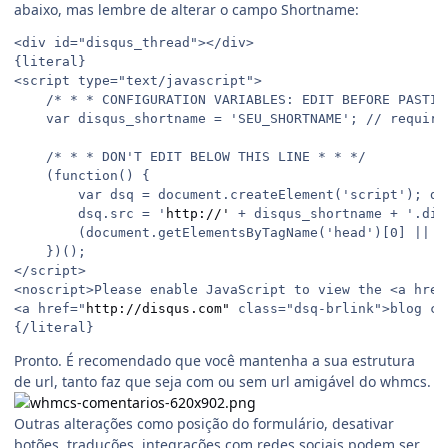
abaixo, mas lembre de alterar o campo Shortname:
<div id="disqus_thread"></div>

{literal}

<script type="text/javascript">

    /* * * CONFIGURATION VARIABLES: EDIT BEFORE PASTIN
    var disqus_shortname = 'SEU_SHORTNAME'; // require
    /* * * DON'T EDIT BELOW THIS LINE * * */

    (function() {

        var dsq = document.createElement('script'); ds
        dsq.src = '
http://'
 + disqus_shortname + '.dis
        (document.getElementsByTagName('head')[0] || d
    })();

</script>

<noscript>Please enable JavaScript to view the <a href
<a href="
http://disqus.com"
 class="dsq-brlink">blog co
Pronto. É recomendado que você mantenha a sua estrutura
de url, tanto faz que seja com ou sem url amigável do whmcs.
Outras alterações como posição do formulário, desativar
botões, traduções, integrações com redes sociais podem ser