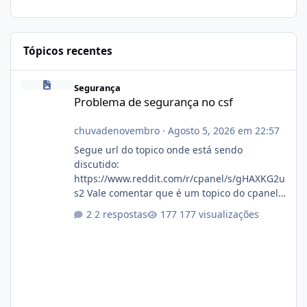
Tópicos recentes
Problema de segurança no csf
Segurança
Problema de segurança no csf
chuvadenovembro
·
Agosto 5, 2026 em 22:57
Segue url do topico onde está sendo
discutido:
https://www.reddit.com/r/cpanel/s/gHAXKG2u
s2 Vale comentar que é um topico do cpanel...
Não sei como ta a pegada no da.
2 respostas
177 visualizações