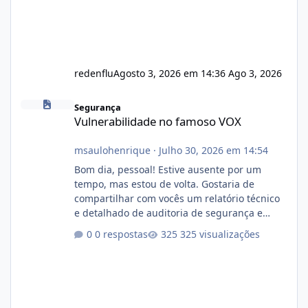
redenflu
Agosto 3, 2026 em 14:36
Ago 3, 2026
Vulnerabilidade no famoso VOX
Segurança
Vulnerabilidade no famoso VOX
msaulohenrique
·
Julho 30, 2026 em 14:54
Bom dia, pessoal! Estive ausente por um
tempo, mas estou de volta. Gostaria de
compartilhar com vocês um relatório técnico
e detalhado de auditoria de segurança e
conformidade referente ao VOXPANEL (versão
0 respostas
325 visualizações
atualmente em circulação e comercialização
no mercado). 1. Análise de Integridade dos
Arquivos Arquivo Tamanho Conteúdo
Identificado Integridade video.zip 623.85 MB
Painel de streaming de vídeo, binários