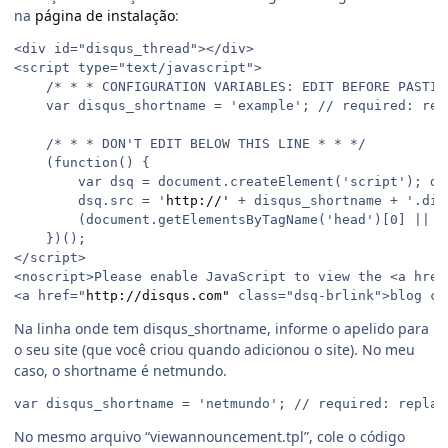
na
página de instalação
:
<div id="disqus_thread"></div>

<script type="text/javascript">

    /* * * CONFIGURATION VARIABLES: EDIT BEFORE PASTIN
    var disqus_shortname = 'example'; // required: rep
    /* * * DON'T EDIT BELOW THIS LINE * * */

    (function() {

        var dsq = document.createElement('script'); ds
        dsq.src = '
http://'
 + disqus_shortname + '.dis
        (document.getElementsByTagName('head')[0] || d
    })();

</script>

<noscript>Please enable JavaScript to view the <a href
<a href="
http://disqus.com"
 class="dsq-brlink">blog co
Na linha onde tem disqus_shortname, informe o apelido para
o seu site (que você criou quando adicionou o site). No meu
caso, o shortname é netmundo.
var disqus_shortname = 'netmundo'; // required: replac
No mesmo arquivo “viewannouncement.tpl”, cole o código