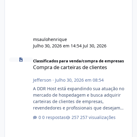
msaulohenrique
Julho 30, 2026 em 14:54
Jul 30, 2026
Compra de carteiras de clientes
Classificados para venda/compra de empresas
Compra de carteiras de clientes
Jefferson
·
Julho 30, 2026 em 08:54
A DDR Host está expandindo sua atuação no
mercado de hospedagem e busca adquirir
carteiras de clientes de empresas,
revendedores e profissionais que desejam
encerrar suas atividades ou reduzir sua
0 respostas
257 visualizações
operação. Se você possui clientes ativos de
hospedagem de sites, hospedagem revenda
(cPanel, DirectAdmin ou Plesk), podemos