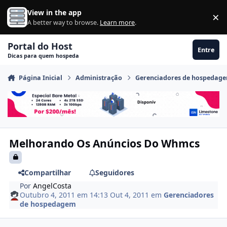
Ir para conteúdo
View in the app
×
Di
A better way to browse.
Learn more
.
Portal do Host
Entre
Dicas para quem hospeda
Página Inicial
Administração
Gerenciadores de hospedag
Melhorando Os Anúncios Do Whmcs
Compartilhar
Seguidores
Por
AngelCosta
Outubro 4, 2011 em 14:13
Out 4, 2011
em
Gerenciadores
de hospedagem