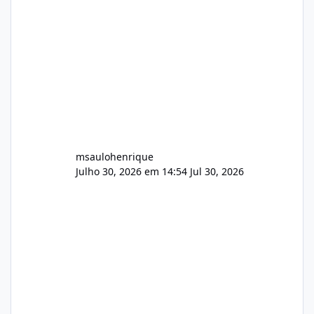
Wowza, FFmpeg e scripts AlmaLinux Íntegro
audio.zip 507.08 MB Painel PHP de áudio,
AutoDJ,
msaulohenrique
Julho 30, 2026 em 14:54
Jul 30, 2026