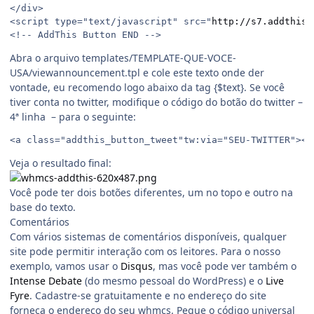
</div>

<script type="text/javascript" src="
http://s7.addthis.
Abra o arquivo templates/TEMPLATE-QUE-VOCE-
USA/viewannouncement.tpl e cole este texto onde der
vontade, eu recomendo logo abaixo da tag {$text}. Se você
tiver conta no twitter, modifique o código do botão do twitter –
4ª linha – para o seguinte:
<a class="addthis_button_tweet"tw:via="SEU-TWITTER"></
Veja o resultado final:
Você pode ter dois botões diferentes, um no topo e outro na
base do texto.
Comentários
Com vários sistemas de comentários disponíveis, qualquer
site pode permitir interação com os leitores. Para o nosso
exemplo, vamos usar o
Disqus
, mas você pode ver também o
Intense Debate
(do mesmo pessoal do WordPress) e o
Live
Fyre
. Cadastre-se gratuitamente e no endereço do site
forneça o endereço do seu whmcs. Pegue o código universal