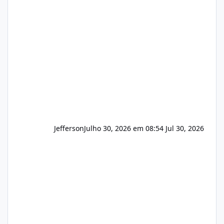
apresentar uma proposta justa, transparente
e com total sigilo durante todo o processo. O
que buscamos Estamos interessados
principalmente em: Carteiras de clientes de
Hospedagem
Jefferson
Julho 30, 2026 em 08:54
Jul 30, 2026