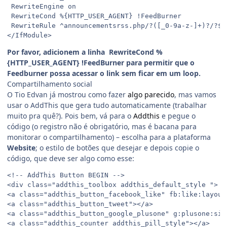
 RewriteEngine on

 RewriteCond %{HTTP_USER_AGENT} !FeedBurner

 RewriteRule ^announcementsrss.php/?([_0-9a-z-]+)?/?$ 
Por favor, adicionem a linha RewriteCond %
{HTTP_USER_AGENT} !FeedBurner para permitir que o
Feedburner possa acessar o link sem ficar em um loop.
Compartilhamento social
O Tio Edvan já mostrou como fazer
algo parecido
, mas vamos
usar o AddThis que gera tudo automaticamente (trabalhar
muito pra quê?). Pois bem, vá para o
Addthis
e pegue o
código (o registro não é obrigatório, mas é bacana para
monitorar o compartilhamento) – escolha para a plataforma
Website
; o estilo de botões que desejar e depois copie o
código, que deve ser algo como esse:
<!-- AddThis Button BEGIN -->

<div class="addthis_toolbox addthis_default_style ">

<a class="addthis_button_facebook_like" fb:like:layout
<a class="addthis_button_tweet"></a>

<a class="addthis_button_google_plusone" g:plusone:size
<a class="addthis_counter addthis_pill_style"></a>
