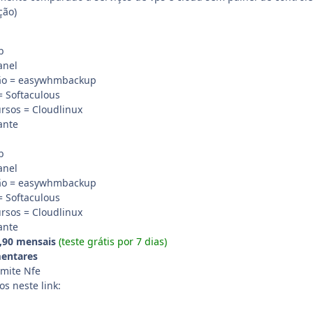
ção)
b
anel
ão = easywhmbackup
= Softaculous
rsos = Cloudlinux
ante
b
anel
ão = easywhmbackup
= Softaculous
rsos = Cloudlinux
ante
,90 mensais
(teste grátis por 7 dias)
entares
emite Nfe
s neste link: