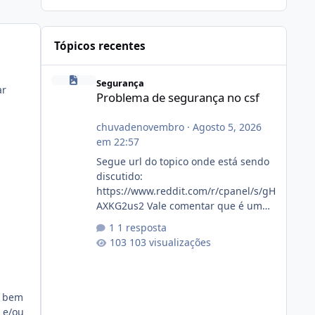
Tópicos recentes
Problema de segurança no csf
Segurança
ar
Problema de segurança no csf
chuvadenovembro
·
Agosto 5, 2026
em 22:57
a
Segue url do topico onde está sendo
discutido:
https://www.reddit.com/r/cpanel/s/gH
AXKG2us2 Vale comentar que é um
topico do cpanel... Não sei como ta a
1 resposta
pegada no da.
103 visualizações
o bem
 e/ou