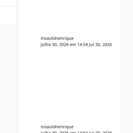
FFmpeg e scripts AlmaLinux Íntegro
audio.zip 507.08 MB Painel PHP de
áudio, AutoDJ,
msaulohenrique
Julho 30, 2026 em 14:54
Jul 30, 2026
msaulohenrique
Julho 30, 2026 em 14:54
Jul 30, 2026