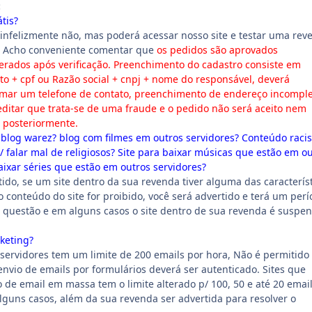
:
tis?
infelizmente não, mas poderá acessar nosso site e testar uma rev
s, Acho conveniente comentar que
os pedidos são aprovados
rados após verificação. Preenchimento do cadastro consiste em
 + cpf ou Razão social + cnpj + nome do responsável, deverá
rmar um telefone de contato, preenchimento de endereço incompl
reditar que trata-se de uma fraude e o pedido não será aceito nem
 posteriormente.
blog warez? blog com filmes em outros servidores? Conteúdo racis
/ falar mal de religiosos? Site para baixar músicas que estão em o
aixar séries que estão em outros servidores?
ido, se um site dentro da sua revenda tiver alguma das caracterís
o conteúdo do site for proibido, você será advertido e terá um per
 questão e em alguns casos o site dentro de sua revenda é suspe
keting?
servidores tem um limite de 200 emails por hora, Não é permitido
envio de emails por formulários deverá ser autenticado. Sites que
o de email em massa tem o limite alterado p/ 100, 50 e até 20 emai
guns casos, além da sua revenda ser advertida para resolver o