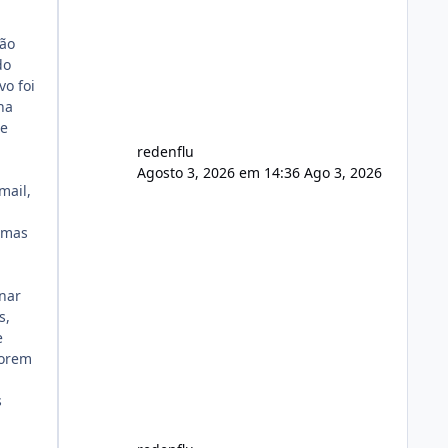
usuário. Ajuste no valor de renovação
de registro de domínio Ajuste
são
assinatura n
do
o foi
ha
ue
redenflu
Agosto 3, 2026 em 14:36
Ago 3, 2026
mail,
lemas
nar
s,
e
lorem
s