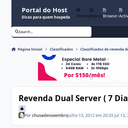
Ir para conteúdo
Portal do Host
Fóruns
Regras
Browse
Activ
Dicas para quem hospeda
Search...
Página Inicial
Classificados
Classificados de revenda
Revenda Dual Server ( 7 Dias
Por
chuvadenovembro
Julho 13, 2012 em 20:33
Jul 13,