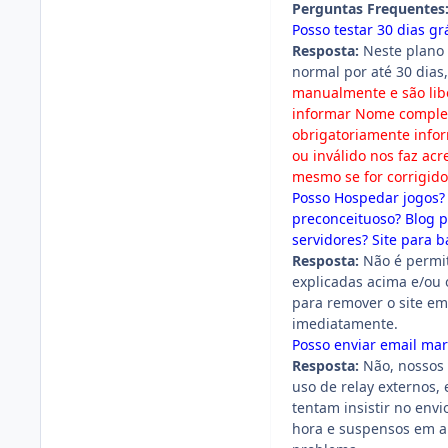
Perguntas Frequentes
Posso testar 30 dias grá
Resposta:
Neste plano 
normal por até 30 dia
manualmente e são libe
informar Nome completo
obrigatoriamente info
ou inválido nos faz ac
mesmo se for corrigido
Posso Hospedar jogos? 
preconceituoso? Blog p
servidores? Site para b
Resposta:
Não é permit
explicadas acima e/ou 
para remover o site em
imediatamente.
Posso enviar email mar
Resposta:
Não, nossos 
uso de relay externos, 
tentam insistir no envi
hora e suspensos em al