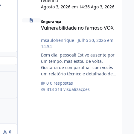
redenflu
s
Agosto 3, 2026 em 14:36
Ago 3, 2026
Vulnerabilidade no famoso VOX
Segurança
Vulnerabilidade no famoso VOX
msaulohenrique
·
Julho 30, 2026 em
14:54
Bom dia, pessoal! Estive ausente por
um tempo, mas estou de volta.
Gostaria de compartilhar com vocês
um relatório técnico e detalhado de
auditoria de segurança e
0 respostas
conformidade referente
313 visualizações
ao VOXPANEL (versão atualmente em
circulação e comercialização no
mercado). 1. Análise de Integridade
dos Arquivos Arquivo Tamanho
Conteúdo Identificado Integridade
video.zip 623.85 MB Painel de
streaming de vídeo, binários Wowza,
0