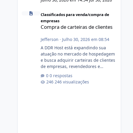
Compra de carteiras de clientes
Classificados para venda/compra de
empresas
Compra de carteiras de clientes
Jefferson
·
Julho 30, 2026 em 08:54
A DDR Host está expandindo sua
atuação no mercado de hospedagem
e busca adquirir carteiras de clientes
de empresas, revendedores e
profissionais que desejam encerrar
0 respostas
suas atividades ou reduzir sua
246 visualizações
operação. Se você possui clientes
ativos de hospedagem de sites,
hospedagem revenda (cPanel,
DirectAdmin ou Plesk), podemos
apresentar uma proposta justa,
transparente e com total sigilo
durante todo o processo. O que
buscamos Estamos interessados