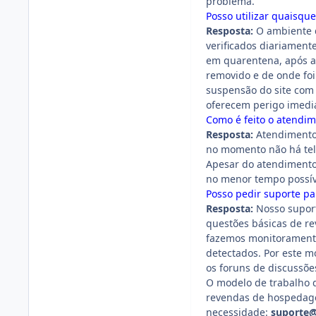
problema.
Posso utilizar quaisque
Resposta:
O ambiente d
verificados diariament
em quarentena, após a
removido e de onde foi
suspensão do site com 
oferecem perigo imedia
Como é feito o atendi
Resposta:
Atendimento 
no momento não há tel
Apesar do atendimento 
no menor tempo possív
Posso pedir suporte pa
Resposta:
Nosso suport
questões básicas de re
fazemos monitoramento
detectados. Por este 
os foruns de discussõe
O modelo de trabalho 
revendas de hospedagen
necessidade:
suporte@