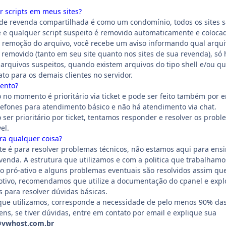
r scripts em meus sites?
e revenda compartilhada é como um condomínio, todos os sites 
e e qualquer script suspeito é removido automaticamente e coloca
 remoção do arquivo, você recebe um aviso informando qual arquiv
 removido (tanto em seu site quanto nos sites de sua revenda), só 
arquivos suspeitos, quando existem arquivos do tipo shell e/ou q
to para os demais clientes no servidor.
mento?
no momento é prioritário via ticket e pode ser feito também por e
efones para atendimento básico e não há atendimento via chat.
ser prioritário por ticket, tentamos responder e resolver os prob
el.
ra qualquer coisa?
e é para resolver problemas técnicos, não estamos aqui para ensi
venda. A estrutura que utilizamos e com a politica que trabalhamo
 pró-ativo e alguns problemas eventuais são resolvidos assim qu
motivo, recomendamos que utilize a documentação do cpanel e exp
s para resolver dúvidas básicas.
que utilizamos, corresponde a necessidade de pelo menos 90% da
s, se tiver dúvidas, entre em contato por email e explique sua
vwhost.com.br