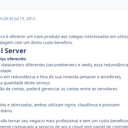
em 20:33
Jul 13, 2012
ico é oferecer um novo produto aos colegas interessados em utiliz
dagem com um ótimo custo beneficio.
l Server
iço oferecido:
 datacenters diferentes (securedservers e iweb), essa redundânci
lidade.
ão em redundância e fora de sua revenda (amazon e wiredtree),
a qualidade deste serviço.
ão de contas, poderá gerenciar as contas entre os servidores
dos e otimizados, ambos utilizam nginx, cloudlinux e possuem
diário.
s vão tornar seu negocio mais profissional e tem um custo benefici
lmente comparado a serviços de vps e cloud sem painel de controle