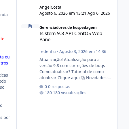
AngelCosta
Agosto 6, 2026 em 13:21
Ago 6, 2026
enda
Isistem 9.8 API CentOS Web Panel
Gerenciadores de hospedagem
Isistem 9.8 API CentOS Web
eto
Panel
redenflu
·
Agosto 3, 2026 em 14:36
ta ou
Atualização! Atualização para a
utros
versão 9.8 com correções de bugs
Como atualizar? Tutorial de como
ticas
atualizar Clique aqui 🚀 Novidades:
íodo
Api do CWP7(CentOS Web Panel) Link
0 respostas
nso
publico para consulta de sub.dominio
180 visualizações
autorizado a usasr o isistem:
https://isistem.com.br/check-license/
 o
Editor de texto Html para e-mails
enviados pelo sistema 🛠️ Correções:
ls por
Ajuste no memory limit do instalador
agora com filtros para ajudar o