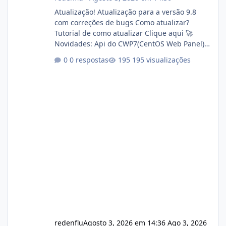
Atualização! Atualização para a versão 9.8
com correções de bugs Como atualizar?
Tutorial de como atualizar Clique aqui 🚀
Novidades: Api do CWP7(CentOS Web Panel)
Link publico para consulta de sub.dominio
0 respostas
195 visualizações
autorizado a usasr o isistem:
https://isistem.com.br/check-license/ Editor
de texto Html para e-mails enviados pelo
sistema 🛠️ Correções: Ajuste no memory limit
do instalador agora com filtros para ajudar o
usuário. Ajuste no valor de renovação de
registro de domínio Ajuste assinatura n
redenflu
Agosto 3, 2026 em 14:36
Ago 3, 2026