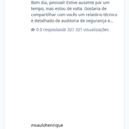
Bom dia, pessoal! Estive ausente por um
tempo, mas estou de volta. Gostaria de
compartilhar com vocês um relatório técnico
e detalhado de auditoria de segurança e
conformidade referente ao VOXPANEL (versão
0 respostas
321 visualizações
atualmente em circulação e comercialização
no mercado). 1. Análise de Integridade dos
Arquivos Arquivo Tamanho Conteúdo
Identificado Integridade video.zip 623.85 MB
Painel de streaming de vídeo, binários
Wowza, FFmpeg e scripts AlmaLinux Íntegro
audio.zip 507.08 MB Painel PHP de áudio,
AutoDJ,
msaulohenrique