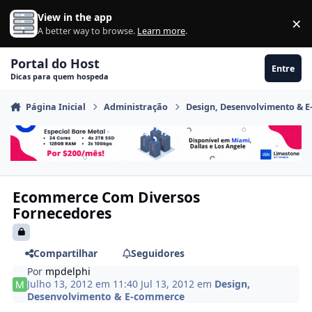
Ir para conteúdo
View in the app
×
Di
A better way to browse.
Learn more
.
Portal do Host
Entre
Dicas para quem hospeda
Página Inicial
Administração
Design, Desenvolvimento & 
Ecommerce Com Diversos
Fornecedores
Compartilhar
Seguidores
Por
mpdelphi
Julho 13, 2012 em 11:40
Jul 13, 2012
em
Design,
Desenvolvimento & E-commerce