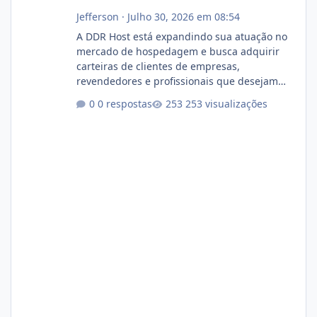
Jefferson
·
Julho 30, 2026 em 08:54
A DDR Host está expandindo sua atuação no
mercado de hospedagem e busca adquirir
carteiras de clientes de empresas,
revendedores e profissionais que desejam
encerrar suas atividades ou reduzir sua
0 respostas
253 visualizações
operação. Se você possui clientes ativos de
hospedagem de sites, hospedagem revenda
(cPanel, DirectAdmin ou Plesk), podemos
apresentar uma proposta justa, transparente
e com total sigilo durante todo o processo. O
que buscamos Estamos interessados
principalmente em: Carteiras de clientes de
Hospedagem