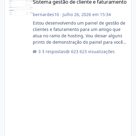
Sistema gestão de cliente e faturamento
bernardes10
·
Julho 26, 2026 em 15:34
Estou desenvolvendo um painel de gestão de
clientes e faturamento para um amigo que
atua no ramo de hosting. Vou deixar alguns
prints de demonstração do painel para vocês
darem a opinião de vocês. O sistema já está
3 respostas
623 visualizações
com cerca de 80% concluído e conta com
gerenciamento de servidores de jogos, VPS e
hospedagem cPanel. Fico no aguardo do
feedback de vocês. TMJ! 🚀 Aceito críticas
construtivas!