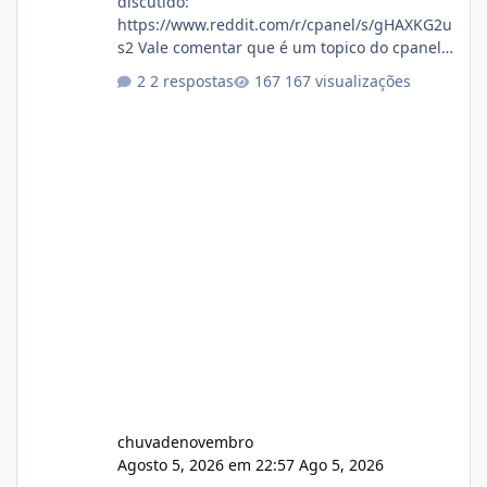
discutido:
https://www.reddit.com/r/cpanel/s/gHAXKG2u
s2 Vale comentar que é um topico do cpanel...
Não sei como ta a pegada no da.
2 respostas
167 visualizações
chuvadenovembro
Agosto 5, 2026 em 22:57
Ago 5, 2026