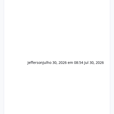
e com total sigilo durante todo o processo. O
que buscamos Estamos interessados
principalmente em: Carteiras de clientes de
Hospedagem
Jefferson
Julho 30, 2026 em 08:54
Jul 30, 2026