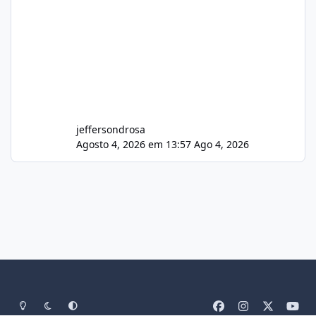
jeffersondrosa
Agosto 4, 2026 em 13:57
Ago 4, 2026
Light Mode
Dark Mode
System Preference
f
i
x
y