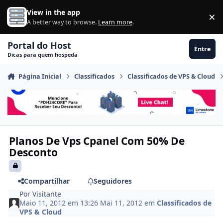
Ir para conteúdo
View in the app
×
Di
A better way to browse.
Learn more
.
Portal do Host
Entre
Dicas para quem hospeda
Página Inicial
Classificados
Classificados de VPS & Cloud
Planos De Vps Cpanel Com 50% De
Desconto
Compartilhar
Seguidores
Por
Visitante
Maio 11, 2012 em 13:26
Mai 11, 2012
em
Classificados de
VPS & Cloud