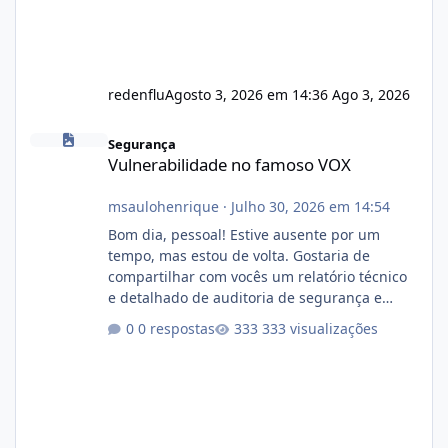
redenflu
Agosto 3, 2026 em 14:36
Ago 3, 2026
Vulnerabilidade no famoso VOX
Segurança
Vulnerabilidade no famoso VOX
msaulohenrique
·
Julho 30, 2026 em 14:54
Bom dia, pessoal! Estive ausente por um
tempo, mas estou de volta. Gostaria de
compartilhar com vocês um relatório técnico
e detalhado de auditoria de segurança e
conformidade referente ao VOXPANEL (versão
0 respostas
333 visualizações
atualmente em circulação e comercialização
no mercado). 1. Análise de Integridade dos
Arquivos Arquivo Tamanho Conteúdo
Identificado Integridade video.zip 623.85 MB
Painel de streaming de vídeo, binários
Wowza, FFmpeg e scripts AlmaLinux Íntegro