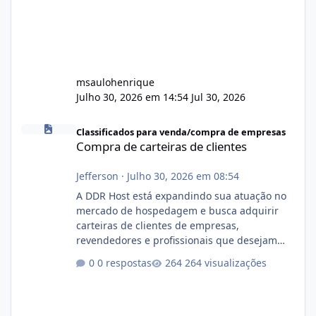
msaulohenrique
Julho 30, 2026 em 14:54
Jul 30, 2026
Compra de carteiras de clientes
Classificados para venda/compra de empresas
Compra de carteiras de clientes
Jefferson
·
Julho 30, 2026 em 08:54
A DDR Host está expandindo sua atuação no
mercado de hospedagem e busca adquirir
carteiras de clientes de empresas,
revendedores e profissionais que desejam
encerrar suas atividades ou reduzir sua
0 respostas
264 visualizações
operação. Se você possui clientes ativos de
hospedagem de sites, hospedagem revenda
(cPanel, DirectAdmin ou Plesk), podemos
apresentar uma proposta justa, transparente