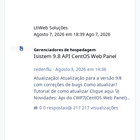
LtiWeb Soluções
Agosto 7, 2026 em 18:39
Ago 7, 2026
Isistem 9.8 API CentOS Web Panel
Gerenciadores de hospedagem
Isistem 9.8 API CentOS Web Panel
redenflu
·
Agosto 3, 2026 em 14:36
Atualização! Atualização para a versão 9.8
com correções de bugs Como atualizar?
Tutorial de como atualizar Clique aqui 🚀
Novidades: Api do CWP7(CentOS Web Panel)
Link publico para consulta de sub.dominio
0 respostas
217 visualizações
autorizado a usasr o isistem:
https://isistem.com.br/check-license/ Editor
de texto Html para e-mails enviados pelo
sistema 🛠️ Correções: Ajuste no memory limit
do instalador agora com filtros para ajudar o