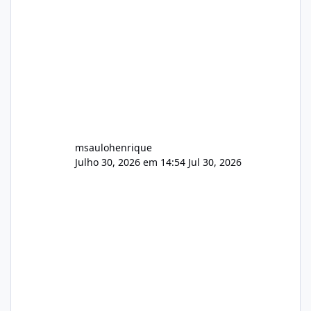
audio.zip 507.08 MB Painel PHP de áudio,
AutoDJ,
msaulohenrique
Julho 30, 2026 em 14:54
Jul 30, 2026