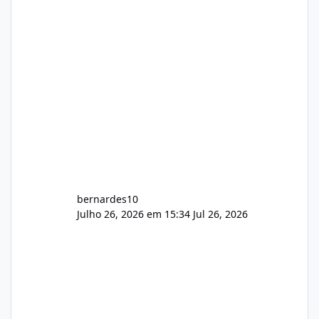
hospedagem cPanel. Fico no aguardo do
feedback de vocês. TMJ! 🚀 Aceito críticas
construtivas!
bernardes10
Julho 26, 2026 em 15:34
Jul 26, 2026