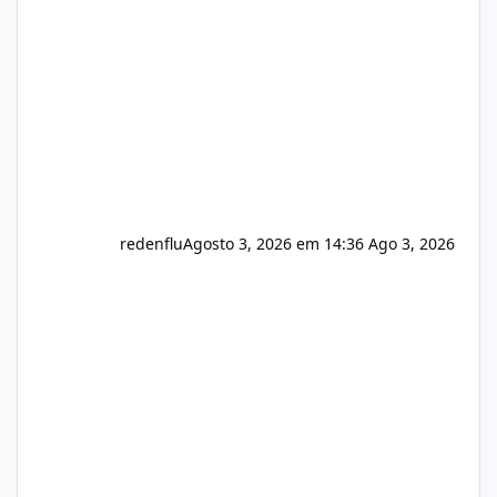
usuário. Ajuste no valor de renovação de
registro de domínio Ajuste assinatura n
redenflu
Agosto 3, 2026 em 14:36
Ago 3, 2026