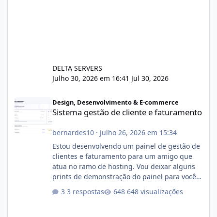
DELTA SERVERS
Julho 30, 2026 em 16:41
Jul 30, 2026
Sistema gestão de cliente e faturamento
Design, Desenvolvimento & E-commerce
Sistema gestão de cliente e faturamento
bernardes10
·
Julho 26, 2026 em 15:34
Estou desenvolvendo um painel de gestão de
clientes e faturamento para um amigo que
atua no ramo de hosting. Vou deixar alguns
prints de demonstração do painel para vocês
darem a opinião de vocês. O sistema já está
3 respostas
648 visualizações
com cerca de 80% concluído e conta com
gerenciamento de servidores de jogos, VPS e