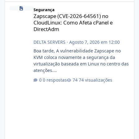
Zapscape (CVE-2026-64561) no CloudLinux: Como Afeta cPanel e
Segurança
Zapscape (CVE-2026-64561) no
CloudLinux: Como Afeta cPanel e
DirectAdm
DELTA SERVERS
·
Agosto 7, 2026 em 12:00
Boa tarde, A vulnerabilidade Zapscape no
KVM coloca novamente a segurança da
virtualização baseada em Linux no centro das
atenções.
https://cloudlinux.statuspage.io/incidents/dlr
0 respostas
74 visualizações
xjx23zz5f Criamos uma breve explicação:
https://www.deltaservers.com.br/blog/zapsca
pe-cve-2026-64561/