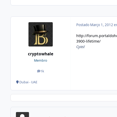
Postado
Março 1, 2012 
http://forum.portaldo
3900-lifetime/
Cyas!
cryptowhale
Membro
1k
posts
Dubai - UAE