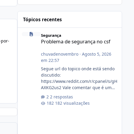
Tópicos recentes
Problema de segurança no csf
Segurança
-por-
Problema de segurança no csf
chuvadenovembro
·
Agosto 5, 2026
em 22:57
Segue url do topico onde está sendo
discutido:
https://www.reddit.com/r/cpanel/s/gH
AXKG2us2 Vale comentar que é um
topico do cpanel... Não sei como ta a
2 respostas
pegada no da.
182 visualizações