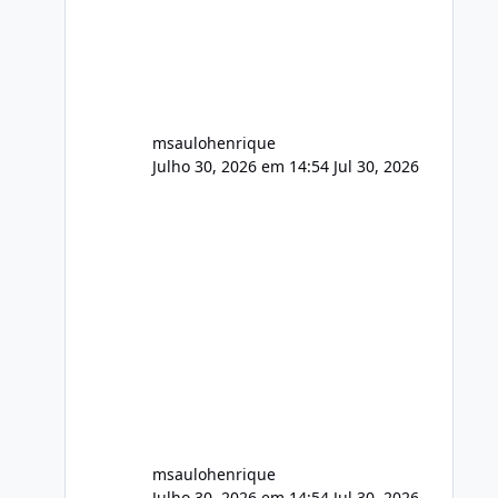
FFmpeg e scripts AlmaLinux Íntegro
audio.zip 507.08 MB Painel PHP de
áudio, AutoDJ,
msaulohenrique
Julho 30, 2026 em 14:54
Jul 30, 2026
msaulohenrique
Julho 30, 2026 em 14:54
Jul 30, 2026