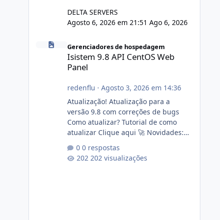
DELTA SERVERS
Agosto 6, 2026 em 21:51
Ago 6, 2026
Isistem 9.8 API CentOS Web Panel
Gerenciadores de hospedagem
Isistem 9.8 API CentOS Web
Panel
redenflu
·
Agosto 3, 2026 em 14:36
Atualização! Atualização para a
versão 9.8 com correções de bugs
Como atualizar? Tutorial de como
atualizar Clique aqui 🚀 Novidades:
Api do CWP7(CentOS Web Panel) Link
0 respostas
publico para consulta de sub.dominio
202 visualizações
autorizado a usasr o isistem:
https://isistem.com.br/check-license/
Editor de texto Html para e-mails
enviados pelo sistema 🛠️ Correções:
Ajuste no memory limit do instalador
agora com filtros para ajudar o