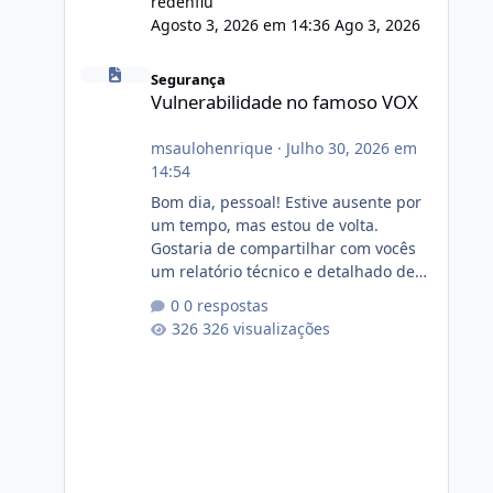
redenflu
Agosto 3, 2026 em 14:36
Ago 3, 2026
Vulnerabilidade no famoso VOX
Segurança
Vulnerabilidade no famoso VOX
msaulohenrique
·
Julho 30, 2026 em
14:54
Bom dia, pessoal! Estive ausente por
um tempo, mas estou de volta.
Gostaria de compartilhar com vocês
um relatório técnico e detalhado de
auditoria de segurança e
0 respostas
conformidade referente
326 visualizações
ao VOXPANEL (versão atualmente em
circulação e comercialização no
mercado). 1. Análise de Integridade
dos Arquivos Arquivo Tamanho
Conteúdo Identificado Integridade
video.zip 623.85 MB Painel de
streaming de vídeo, binários Wowza,