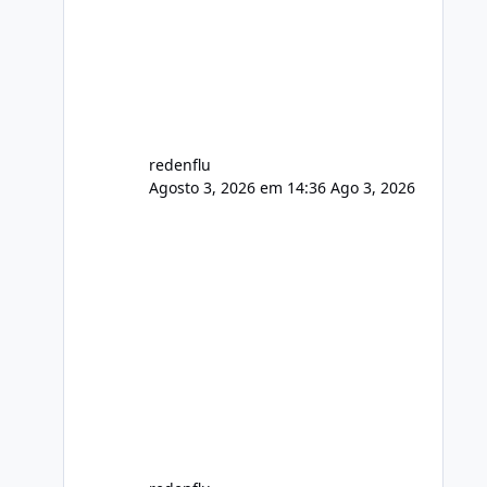
usuário. Ajuste no valor de renovação
de registro de domínio Ajuste
assinatura n
redenflu
Agosto 3, 2026 em 14:36
Ago 3, 2026