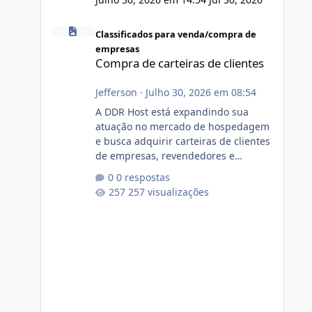
Compra de carteiras de clientes
Classificados para venda/compra de
empresas
Compra de carteiras de clientes
Jefferson
·
Julho 30, 2026 em 08:54
A DDR Host está expandindo sua
atuação no mercado de hospedagem
e busca adquirir carteiras de clientes
de empresas, revendedores e
profissionais que desejam encerrar
0 respostas
suas atividades ou reduzir sua
257 visualizações
operação. Se você possui clientes
ativos de hospedagem de sites,
hospedagem revenda (cPanel,
DirectAdmin ou Plesk), podemos
apresentar uma proposta justa,
transparente e com total sigilo
durante todo o processo. O que
buscamos Estamos interessados