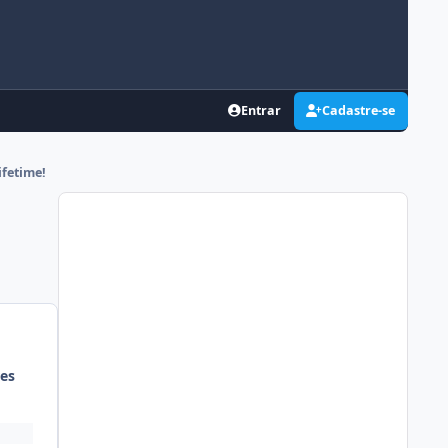
Entrar
Cadastre-se
ifetime!
es