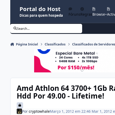
Ir para conteúdo
Portal do Host
Fóruns
Regras
Browse
Activ
Dicas para quem hospeda
Search...
Página Inicial
Classificados
Classificados de Servidore
Amd Athlon 64 3700+ 1Gb 
Hdd Por 49.00 - Lifetime!
Por
cryptowhale
Março 1, 2012 em 22:46
Mar 1, 2012