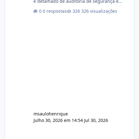
e detalhado de auditoria de segurança e
conformidade referente ao VOXPANEL (versão
0 respostas
326 visualizações
atualmente em circulação e comercialização
no mercado). 1. Análise de Integridade dos
Arquivos Arquivo Tamanho Conteúdo
Identificado Integridade video.zip 623.85 MB
Painel de streaming de vídeo, binários
Wowza, FFmpeg e scripts AlmaLinux Íntegro
audio.zip 507.08 MB Painel PHP de áudio,
AutoDJ,
msaulohenrique
Julho 30, 2026 em 14:54
Jul 30, 2026