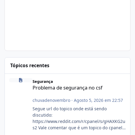
Tópicos recentes
Problema de segurança no csf
Segurança
Problema de segurança no csf
chuvadenovembro
·
Agosto 5, 2026 em 22:57
Segue url do topico onde está sendo
discutido:
https://www.reddit.com/r/cpanel/s/gHAXKG2u
s2 Vale comentar que é um topico do cpanel...
Não sei como ta a pegada no da.