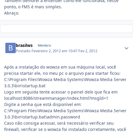
Também demorei a entender como ele funcionava, nesse
ponto, o FMS é mais simples.
Abraço.
brasilws
Membro
Postado
Fevereiro 2, 2012 em 10:47
Fev 2, 2012
Após a instalação do wowza em sua máquina local, você
precisa startar ele, no meu pc o arquivo para startar ficou:
C:\Program Files\Wowza Media Systems\Wowza Media Server
3.0.3\bin\startup.bat
Logo em seguida tente acessar o painel dele que fica em
localhost:8086/streammanager/index.html?msgId=1
Digite a senha que está disponível em:
C:\Program Files\Wowza Media Systems\Wowza Media Server
3.0.3\bin\startup.bat\admin.password
Caso não consiga acessar, será necessário verificar seu
firewall, verificar se o wowza foi instalado corretamente, você