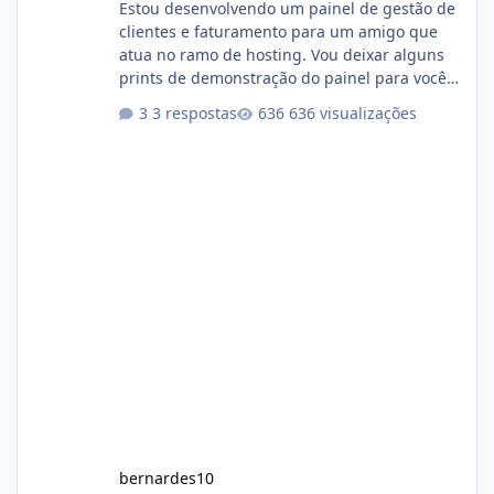
Estou desenvolvendo um painel de gestão de
clientes e faturamento para um amigo que
atua no ramo de hosting. Vou deixar alguns
prints de demonstração do painel para vocês
darem a opinião de vocês. O sistema já está
3 respostas
636 visualizações
com cerca de 80% concluído e conta com
gerenciamento de servidores de jogos, VPS e
hospedagem cPanel. Fico no aguardo do
feedback de vocês. TMJ! 🚀 Aceito críticas
construtivas!
bernardes10