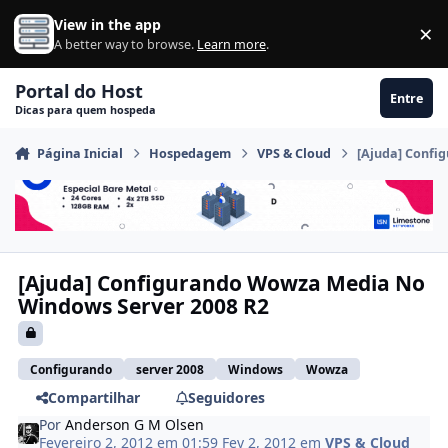
Ir para conteúdo
View in the app
×
Di
A better way to browse.
Learn more
.
Portal do Host
Entre
Dicas para quem hospeda
Página Inicial
Hospedagem
VPS & Cloud
[Ajuda] Confi
[Ajuda] Configurando Wowza Media No
Windows Server 2008 R2
Configurando
server 2008
Windows
Wowza
Compartilhar
Seguidores
Por
Anderson G M Olsen
Fevereiro 2, 2012 em 01:59
Fev 2, 2012
em
VPS & Cloud