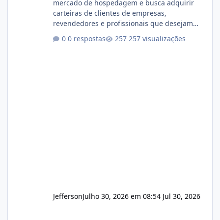
mercado de hospedagem e busca adquirir
carteiras de clientes de empresas,
revendedores e profissionais que desejam
encerrar suas atividades ou reduzir sua
0 respostas
257 visualizações
operação. Se você possui clientes ativos de
hospedagem de sites, hospedagem revenda
(cPanel, DirectAdmin ou Plesk), podemos
apresentar uma proposta justa, transparente
e com total sigilo durante todo o processo. O
que buscamos Estamos interessados
principalmente em: Carteiras de clientes de
Hospedagem
Jefferson
Julho 30, 2026 em 08:54
Jul 30, 2026