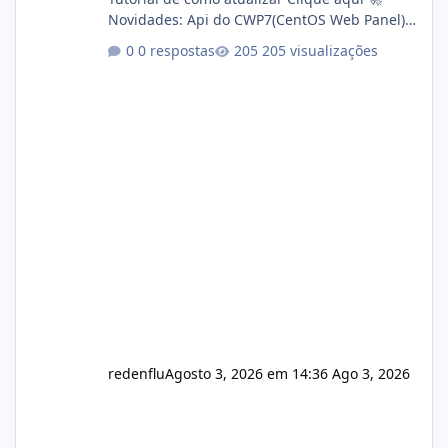
Novidades: Api do CWP7(CentOS Web Panel)
Link publico para consulta de sub.dominio
0 respostas
205 visualizações
autorizado a usasr o isistem:
https://isistem.com.br/check-license/ Editor
de texto Html para e-mails enviados pelo
sistema 🛠️ Correções: Ajuste no memory limit
do instalador agora com filtros para ajudar o
usuário. Ajuste no valor de renovação de
registro de domínio Ajuste assinatura n
redenflu
Agosto 3, 2026 em 14:36
Ago 3, 2026