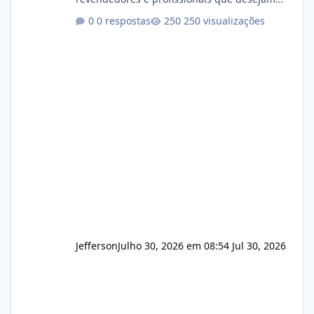
encerrar suas atividades ou reduzir sua
0 respostas
250 visualizações
operação. Se você possui clientes ativos de
hospedagem de sites, hospedagem revenda
(cPanel, DirectAdmin ou Plesk), podemos
apresentar uma proposta justa, transparente
e com total sigilo durante todo o processo. O
que buscamos Estamos interessados
principalmente em: Carteiras de clientes de
Hospedagem
Jefferson
Julho 30, 2026 em 08:54
Jul 30, 2026