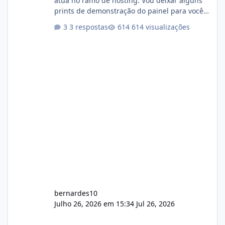
atua no ramo de hosting. Vou deixar alguns
prints de demonstração do painel para vocês
darem a opinião de vocês. O sistema já está
3 respostas
614 visualizações
com cerca de 80% concluído e conta com
gerenciamento de servidores de jogos, VPS e
hospedagem cPanel. Fico no aguardo do
feedback de vocês. TMJ! 🚀 Aceito críticas
construtivas!
bernardes10
Julho 26, 2026 em 15:34
Jul 26, 2026