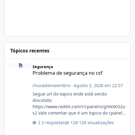
Tópicos recentes
Problema de segurança no csf
Segurança
Problema de segurança no csf
chuvadenovembro
·
Agosto 5, 2026 em 22:57
Segue url do topico onde está sendo
discutido:
https://www.reddit.com/r/cpanel/s/gHAXKG2u
s2 Vale comentar que é um topico do cpanel...
Não sei como ta a pegada no da.
2 respostas
128 visualizações