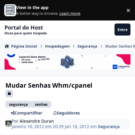
Ir para conteúdo
View in the app
×
Di
A better way to browse.
Learn more
.
Portal do Host
Entre
Dicas para quem hospeda
Página Inicial
Hospedagem
Segurança
Mudar Senhas 
Mudar Senhas Whm/cpanel
segurança
senhas
Compartilhar
Seguidores
Por
Alexandre Duran
Janeiro 18, 2012 em 20:39
Jan 18, 2012
em
Segurança