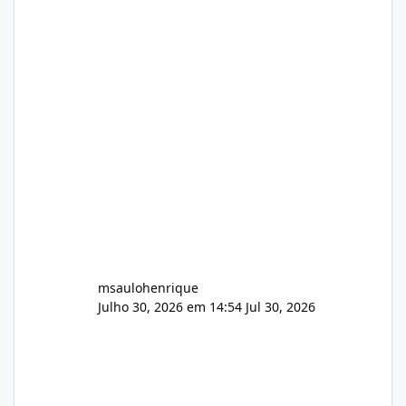
no mercado). 1. Análise de Integridade dos
Arquivos Arquivo Tamanho Conteúdo
Identificado Integridade video.zip 623.85 MB
Painel de streaming de vídeo, binários
Wowza, FFmpeg e scripts AlmaLinux Íntegro
audio.zip 507.08 MB Painel PHP de áudio,
AutoDJ,
msaulohenrique
Julho 30, 2026 em 14:54
Jul 30, 2026