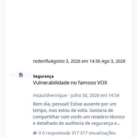
redenflu
Agosto 3, 2026 em 14:36
Ago 3, 2026
Vulnerabilidade no famoso VOX
Segurança
Vulnerabilidade no famoso VOX
msaulohenrique
·
Julho 30, 2026 em 14:54
Bom dia, pessoal! Estive ausente por um
tempo, mas estou de volta. Gostaria de
compartilhar com vocês um relatório técnico
e detalhado de auditoria de segurança e
conformidade referente ao VOXPANEL (versão
0 respostas
317 visualizações
atualmente em circulação e comercialização