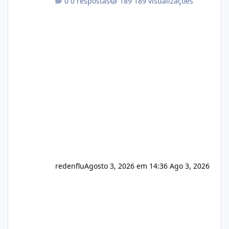
0 respostas
189 visualizações
autorizado a usasr o isistem:
https://isistem.com.br/check-license/ Editor
de texto Html para e-mails enviados pelo
sistema 🛠️ Correções: Ajuste no memory limit
do instalador agora com filtros para ajudar o
usuário. Ajuste no valor de renovação de
registro de domínio Ajuste assinatura n
redenflu
Agosto 3, 2026 em 14:36
Ago 3, 2026