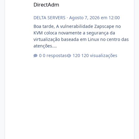
DirectAdm
DELTA SERVERS
·
Agosto 7, 2026 em 12:00
Boa tarde, A vulnerabilidade Zapscape no
KVM coloca novamente a segurança da
virtualização baseada em Linux no centro das
atenções.
https://cloudlinux.statuspage.io/incidents/dlr
0 respostas
120 visualizações
xjx23zz5f Criamos uma breve explicação:
https://www.deltaservers.com.br/blog/zapsca
pe-cve-2026-64561/