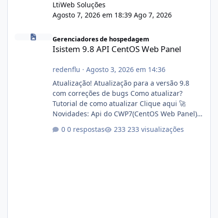
LtiWeb Soluções
Agosto 7, 2026 em 18:39
Ago 7, 2026
Isistem 9.8 API CentOS Web Panel
Gerenciadores de hospedagem
Isistem 9.8 API CentOS Web Panel
redenflu
·
Agosto 3, 2026 em 14:36
Atualização! Atualização para a versão 9.8
com correções de bugs Como atualizar?
Tutorial de como atualizar Clique aqui 🚀
Novidades: Api do CWP7(CentOS Web Panel)
Link publico para consulta de sub.dominio
0 respostas
233 visualizações
autorizado a usasr o isistem:
https://isistem.com.br/check-license/ Editor
de texto Html para e-mails enviados pelo
sistema 🛠️ Correções: Ajuste no memory limit
do instalador agora com filtros para ajudar o
usuário. Ajuste no valor de renovação de
registro de domínio Ajuste assinatura n