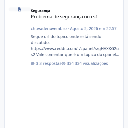
Problema de segurança no csf
Segurança
Problema de segurança no csf
chuvadenovembro
·
Agosto 5, 2026 em 22:57
Segue url do topico onde está sendo
discutido:
https://www.reddit.com/r/cpanel/s/gHAXKG2u
s2 Vale comentar que é um topico do cpanel...
Não sei como ta a pegada no da.
3 respostas
334 visualizações