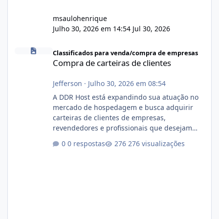
msaulohenrique
Julho 30, 2026 em 14:54
Jul 30, 2026
Compra de carteiras de clientes
Classificados para venda/compra de empresas
Compra de carteiras de clientes
Jefferson
·
Julho 30, 2026 em 08:54
A DDR Host está expandindo sua atuação no
mercado de hospedagem e busca adquirir
carteiras de clientes de empresas,
revendedores e profissionais que desejam
encerrar suas atividades ou reduzir sua
0 respostas
276 visualizações
operação. Se você possui clientes ativos de
hospedagem de sites, hospedagem revenda
(cPanel, DirectAdmin ou Plesk), podemos
apresentar uma proposta justa, transparente
e com total sigilo durante todo o processo. O
que buscamos Estamos interessados
principalmente em: Carteiras de clientes de