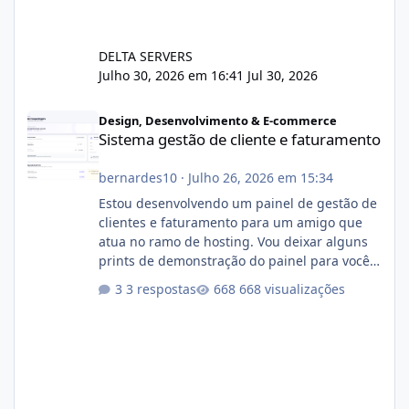
DELTA SERVERS
Julho 30, 2026 em 16:41
Jul 30, 2026
Sistema gestão de cliente e faturamento
Design, Desenvolvimento & E-commerce
Sistema gestão de cliente e faturamento
bernardes10
·
Julho 26, 2026 em 15:34
Estou desenvolvendo um painel de gestão de
clientes e faturamento para um amigo que
atua no ramo de hosting. Vou deixar alguns
prints de demonstração do painel para vocês
darem a opinião de vocês. O sistema já está
3 respostas
668 visualizações
com cerca de 80% concluído e conta com
gerenciamento de servidores de jogos, VPS e
hospedagem cPanel. Fico no aguardo do
feedback de vocês. TMJ! 🚀 Aceito críticas
construtivas!