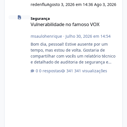
redenflu
Agosto 3, 2026 em 14:36
Ago 3, 2026
Vulnerabilidade no famoso VOX
Segurança
Vulnerabilidade no famoso VOX
msaulohenrique
·
Julho 30, 2026 em 14:54
Bom dia, pessoal! Estive ausente por um
tempo, mas estou de volta. Gostaria de
compartilhar com vocês um relatório técnico
e detalhado de auditoria de segurança e
conformidade referente ao VOXPANEL (versão
0 respostas
341 visualizações
atualmente em circulação e comercialização
no mercado). 1. Análise de Integridade dos
Arquivos Arquivo Tamanho Conteúdo
Identificado Integridade video.zip 623.85 MB
Painel de streaming de vídeo, binários
Wowza, FFmpeg e scripts AlmaLinux Íntegro
audio.zip 507.08 MB Painel PHP de áudio,
AutoDJ,