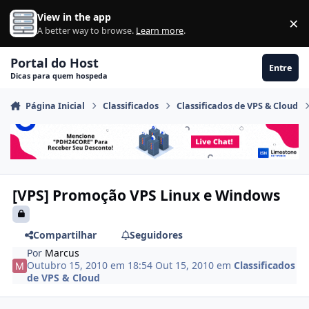
Ir para conteúdo
View in the app
×
Di
A better way to browse.
Learn more
.
Portal do Host
Entre
Dicas para quem hospeda
Página Inicial
Classificados
Classificados de VPS & Cloud
[VPS] Promoção VPS Linux e Windows
Compartilhar
Seguidores
Por
Marcus
Outubro 15, 2010 em 18:54
Out 15, 2010
em
Classificados
de VPS & Cloud