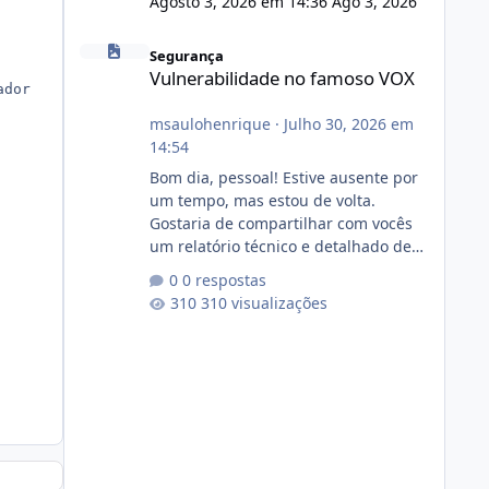
Agosto 3, 2026 em 14:36
Ago 3, 2026
Vulnerabilidade no famoso VOX
Segurança
Vulnerabilidade no famoso VOX
dor módulo (%)

msaulohenrique
·
Julho 30, 2026 em
14:54
Bom dia, pessoal! Estive ausente por
um tempo, mas estou de volta.
Gostaria de compartilhar com vocês
um relatório técnico e detalhado de
auditoria de segurança e
0 respostas
conformidade referente
310 visualizações
ao VOXPANEL (versão atualmente em
circulação e comercialização no
mercado). 1. Análise de Integridade
dos Arquivos Arquivo Tamanho
Conteúdo Identificado Integridade
video.zip 623.85 MB Painel de
streaming de vídeo, binários Wowza,
FFmpeg e scripts AlmaLinux Íntegro