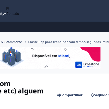
ity
Contato
o & E-commerce
Classe Php para trabalhar com tempo(segundos, minu
com
 etc) alguem
Compartilhar
Seguidor