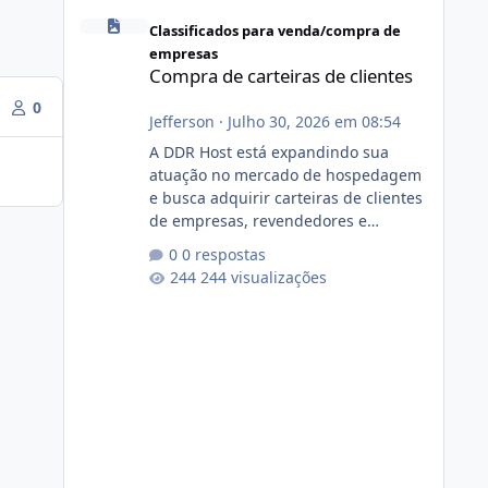
Compra de carteiras de clientes
Classificados para venda/compra de
empresas
Compra de carteiras de clientes
0
Jefferson
·
Julho 30, 2026 em 08:54
A DDR Host está expandindo sua
atuação no mercado de hospedagem
e busca adquirir carteiras de clientes
de empresas, revendedores e
profissionais que desejam encerrar
0 respostas
suas atividades ou reduzir sua
244 visualizações
operação. Se você possui clientes
ativos de hospedagem de sites,
hospedagem revenda (cPanel,
DirectAdmin ou Plesk), podemos
apresentar uma proposta justa,
transparente e com total sigilo
durante todo o processo. O que
buscamos Estamos interessados
principalmente em: Carteiras de