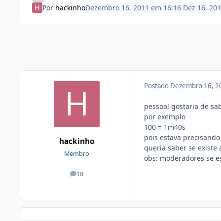
Por
hackinho
Dezembro 16, 2011 em 16:16
Dez 16, 20
Postado
Dezembro 16, 2
pessoal gostaria de s
por exemplo
100 = 1m40s
pois estava precisando
hackinho
queria saber se existe
Membro
obs: moderadores se es
18
posts