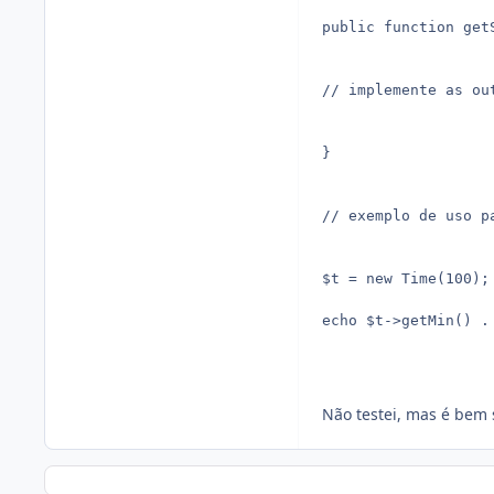
public function get
// implemente as ou
}

// exemplo de uso p
$t = new Time(100);

echo $t->getMin() .
Não testei, mas é bem s