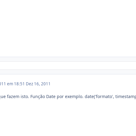
011 em 18:51
Dez 16, 2011
ue fazem isto. Função Date por exemplo. date('formato', timestamp