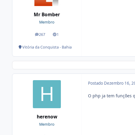
Mr Bomber
Membro
267
1
posts
Soluções
Vitória da Conquista - Bahia
Postado
Dezembro 16, 2
O php ja tem funções q
herenow
Membro