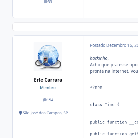
33
posts
Postado
Dezembro 16, 2
hackinho
,
Acho que pra esse tipo
pronta na internet. Vo
Erle Carrara
<?php

Membro
154
posts
class Time {

São José dos Campos, SP
public function __c
public function get