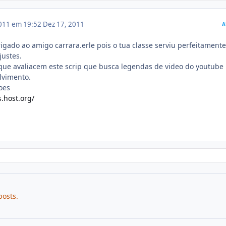
011 em 19:52
Dez 17, 2011
A
igado ao amigo carrara.erle pois o tua classe serviu perfeitamente
justes.
que avaliacem este scrip que busca legendas de video do youtube
lvimento.
toes
.host.org/
posts.