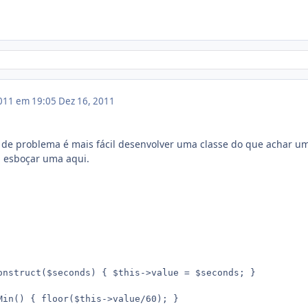
011 em 19:05
Dez 16, 2011
 de problema é mais fácil desenvolver uma classe do que achar u
u esboçar uma aqui.
onstruct($seconds) { $this->value = $seconds; }

Min() { floor($this->value/60); }
