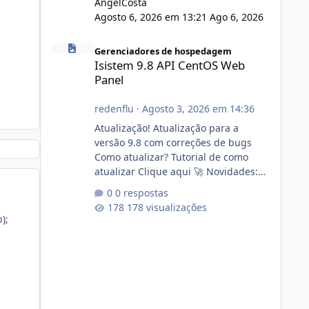
AngelCosta
Agosto 6, 2026 em 13:21
Ago 6, 2026
Isistem 9.8 API CentOS Web Panel
Gerenciadores de hospedagem
Isistem 9.8 API CentOS Web
Panel
redenflu
·
Agosto 3, 2026 em 14:36
Atualização! Atualização para a
versão 9.8 com correções de bugs
Como atualizar? Tutorial de como
atualizar Clique aqui 🚀 Novidades:
Api do CWP7(CentOS Web Panel) Link
0 respostas
publico para consulta de sub.dominio
178 visualizações
autorizado a usasr o isistem:
);
https://isistem.com.br/check-license/
Editor de texto Html para e-mails
enviados pelo sistema 🛠️ Correções:
Ajuste no memory limit do instalador
agora com filtros para ajudar o
usuário. Ajuste no valor de renovação