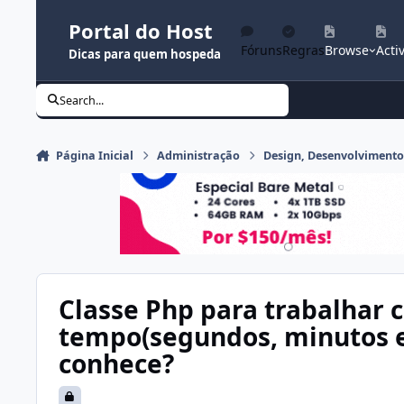
Ir para conteúdo
Portal do Host
Fóruns
Regras
Browse
Activ
Dicas para quem hospeda
Search...
Página Inicial
Administração
Design, Desenvolviment
Classe Php para trabalhar 
tempo(segundos, minutos e
conhece?