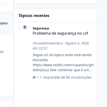
Tópicos recentes
ópico
Problema de segurança no csf
Segurança
Problema de segurança no csf
chuvadenovembro
·
Agosto 5, 2026
em 22:57
mpo
Segue url do topico onde está sendo
discutido:
https://www.reddit.com/r/cpanel/s/gH
AXKG2us2 Vale comentar que é um
topico do cpanel... Não sei como ta a
1 resposta
88 visualizações
pegada no da.