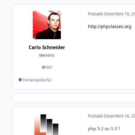
Postado
Dezembro 16, 2
http://phpclasses.org
Carlo Schneider
Membro
347
posts
Florianópolis/SC
Postado
Dezembro 16, 2
php 5.2 ou 5.3 ?