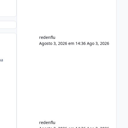
de registro de domínio Ajuste
assinatura n
redenflu
Agosto 3, 2026 em 14:36
Ago 3, 2026
ma
redenflu