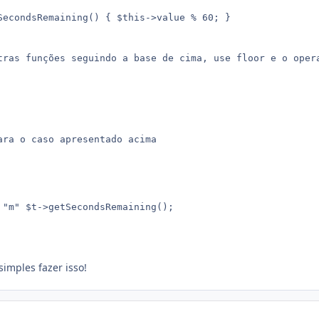
SecondsRemaining() { $this->value % 60; }

tras funções seguindo a base de cima, use floor e o opera
ara o caso apresentado acima

 "m" $t->getSecondsRemaining();

imples fazer isso!