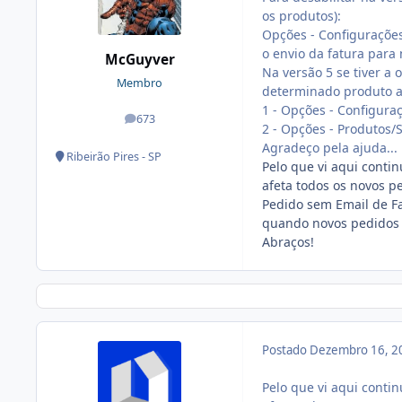
os produtos):
Opções - Configurações
o envio da fatura para
McGuyver
Na versão 5 se tiver a
Membro
determinado produto ap
1 - Opções - Configuraç
673
posts
2 - Opções - Produtos/S
Agradeço pela ajuda...
Ribeirão Pires - SP
Pelo que vi aqui conti
afeta todos os novos pe
Pedido sem Email de Fa
quando novos pedidos 
Abraços!
Postado
Dezembro 16, 2
Pelo que vi aqui conti