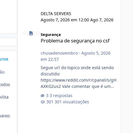
DELTA SERVERS
Agosto 7, 2026 em 12:00
Ago 7, 2026
Problema de segurança no csf
Segurança
Problema de segurança no csf
chuvadenovembro
·
Agosto 5, 2026
em 22:57
UTOR
Segue url do topico onde está sendo
ção
discutido:
https://www.reddit.com/r/cpanel/s/gH
todos
AXKG2us2 Vale comentar que é um
topico do cpanel... Não sei como ta a
3 respostas
ilita
pegada no da.
301 visualizações
baixo: