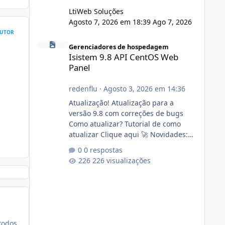
LtiWeb Soluções
Agosto 7, 2026 em 18:39
Ago 7, 2026
UTOR
Isistem 9.8 API CentOS Web Panel
Gerenciadores de hospedagem
Isistem 9.8 API CentOS Web
Panel
redenflu
·
Agosto 3, 2026 em 14:36
Atualização! Atualização para a
versão 9.8 com correções de bugs
Como atualizar? Tutorial de como
atualizar Clique aqui 🚀 Novidades:
Api do CWP7(CentOS Web Panel) Link
0 respostas
publico para consulta de sub.dominio
226 visualizações
autorizado a usasr o isistem:
https://isistem.com.br/check-license/
Editor de texto Html para e-mails
enviados pelo sistema 🛠️ Correções:
Ajuste no memory limit do instalador
agora com filtros para ajudar o
todos