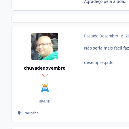
Agradeço pela ajuda...
Postado
Dezembro 16, 2
Não seria mais facil f
desempregado
chuvadenovembro
VIP
4.1k
posts
Piracicaba