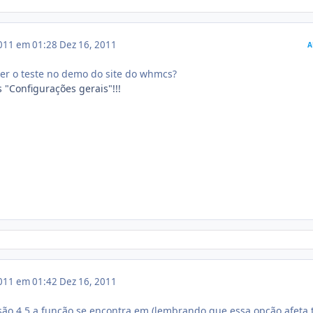
011 em 01:28
Dez 16, 2011
A
azer o teste no demo do site do whmcs?
 "Configurações gerais"!!!
011 em 01:42
Dez 16, 2011
rsão 4.5 a função se encontra em (lembrando que essa opção afeta 