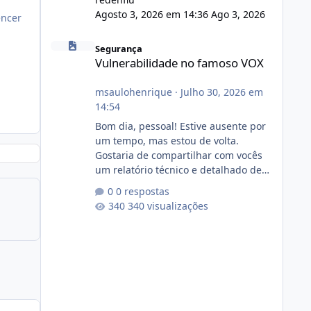
Agosto 3, 2026 em 14:36
Ago 3, 2026
encer
Vulnerabilidade no famoso VOX
Segurança
Vulnerabilidade no famoso VOX
msaulohenrique
·
Julho 30, 2026 em
14:54
Bom dia, pessoal! Estive ausente por
um tempo, mas estou de volta.
Gostaria de compartilhar com vocês
um relatório técnico e detalhado de
auditoria de segurança e
0 respostas
conformidade referente
340 visualizações
ao VOXPANEL (versão atualmente em
circulação e comercialização no
mercado). 1. Análise de Integridade
dos Arquivos Arquivo Tamanho
Conteúdo Identificado Integridade
video.zip 623.85 MB Painel de
streaming de vídeo, binários Wowza,