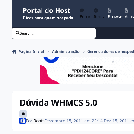
Ir para conteúdo
Portal do Host
Fóruns
Regras
Browse
Activ
Dicas para quem hospeda
Search...
Página Inicial
Administração
Gerenciadores de hospe
Dúvida WHMCS 5.0
Por
Roots
Dezembro 15, 2011 em 22:14
Dez 15, 2011
e