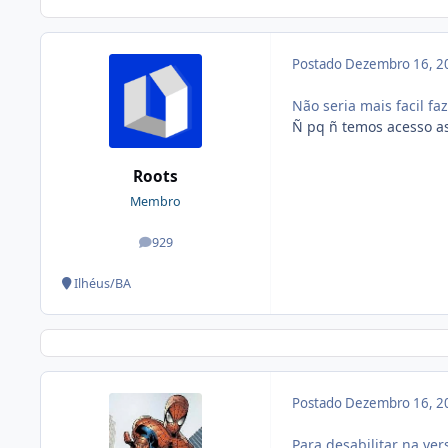
Postado
Dezembro 16, 2
Não seria mais facil f
Ñ pq ñ temos acesso as
Roots
Membro
929
posts
Ilhéus/BA
Postado
Dezembro 16, 2
Para desabilitar na ve