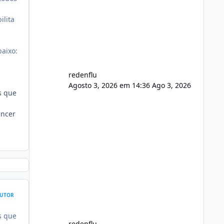
usuário. Ajuste no valor de renovação
de registro de domínio Ajuste
ilita
assinatura n
baixo:
redenflu
Agosto 3, 2026 em 14:36
Ago 3, 2026
s que
encer
UTOR
s que
redenflu