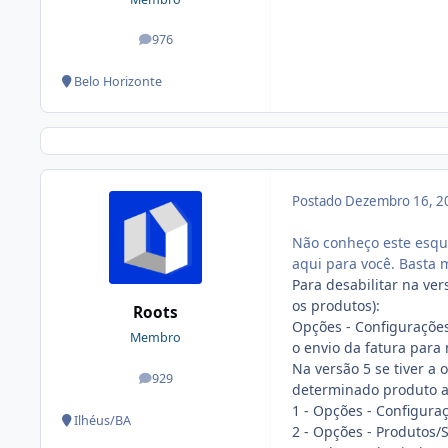
976
posts
Belo Horizonte
Postado
Dezembro 16, 2
Não conheço este esque
aqui para você. Basta 
Para desabilitar na ve
os produtos):
Roots
Opções - Configurações
Membro
o envio da fatura para
Na versão 5 se tiver a
929
posts
determinado produto ap
1 - Opções - Configuraç
Ilhéus/BA
2 - Opções - Produtos/S