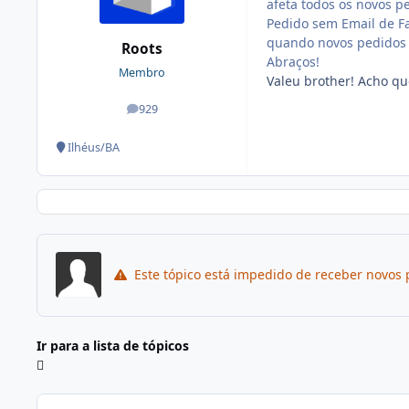
afeta todos os novos pe
Pedido sem Email de Fa
quando novos pedidos 
Roots
Abraços!
Membro
Valeu brother! Acho que
929
posts
Ilhéus/BA
Este tópico está impedido de receber novos 
Ir para a lista de tópicos