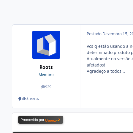
Postado
Dezembro 15, 2
Vcs q estão usando a 
determinado produto pa
Atualmente na versão 4
afetados!
Roots
Agradeço a todos...
Membro
929
posts
Ilhéus/BA