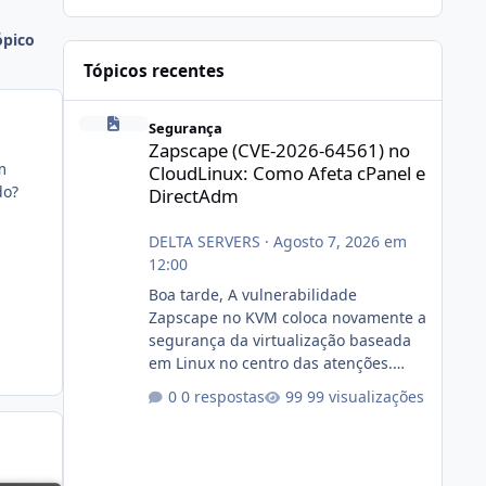
ópico
Tópicos recentes
Zapscape (CVE-2026-64561) no CloudLinux: Como Afeta cP
Segurança
Zapscape (CVE-2026-64561) no
m
CloudLinux: Como Afeta cPanel e
do?
DirectAdm
DELTA SERVERS
·
Agosto 7, 2026 em
12:00
Boa tarde, A vulnerabilidade
Zapscape no KVM coloca novamente a
segurança da virtualização baseada
em Linux no centro das atenções.
https://cloudlinux.statuspage.io/incid
0 respostas
99 visualizações
ents/dlrxjx23zz5f Criamos uma breve
explicação:
https://www.deltaservers.com.br/blog
/zapscape-cve-2026-64561/