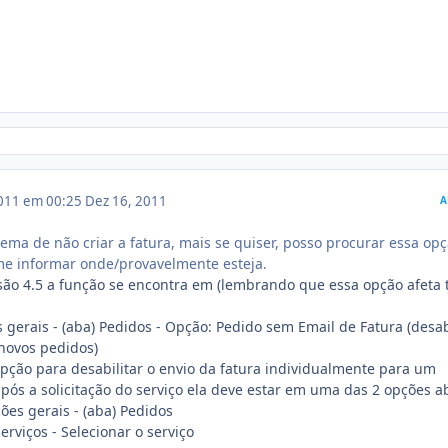
011 em 00:25
Dez 16, 2011
A
ma de não criar a fatura, mais se quiser, posso procurar essa op
me informar onde/provavelmente esteja.
rsão 4.5 a função se encontra em (lembrando que essa opção afeta 
 gerais - (aba) Pedidos - Opção: Pedido sem Email de Fatura (desab
 novos pedidos)
 opção para desabilitar o envio da fatura individualmente para um
ós a solicitação do serviço ela deve estar em uma das 2 opções a
ões gerais - (aba) Pedidos
erviços - Selecionar o serviço