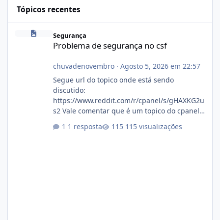
Tópicos recentes
Problema de segurança no csf
Segurança
Problema de segurança no csf
chuvadenovembro
·
Agosto 5, 2026 em 22:57
Segue url do topico onde está sendo
discutido:
https://www.reddit.com/r/cpanel/s/gHAXKG2u
s2 Vale comentar que é um topico do cpanel...
Não sei como ta a pegada no da.
1 resposta
115 visualizações