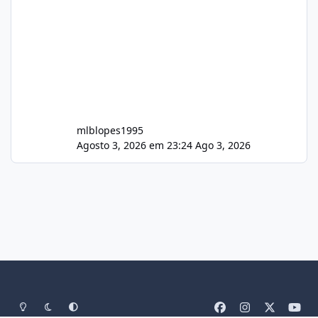
mlblopes1995
Agosto 3, 2026 em 23:24
Ago 3, 2026
Light Mode
Dark Mode
System Preference
f
i
x
y