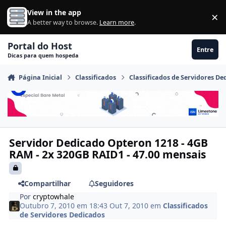
Ir para conteúdo
View in the app
×
Di
A better way to browse.
Learn more
.
Portal do Host
Entre
Dicas para quem hospeda
Página Inicial
Classificados
Classificados de Servidores De
Servidor Dedicado Opteron 1218 - 4GB
RAM - 2x 320GB RAID1 - 47.00 mensais
Compartilhar
Seguidores
Por
cryptowhale
Outubro 7, 2010 em 18:43
Out 7, 2010
em
Classificados
de Servidores Dedicados