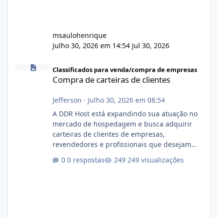
msaulohenrique
Julho 30, 2026 em 14:54
Jul 30, 2026
Compra de carteiras de clientes
Classificados para venda/compra de empresas
Compra de carteiras de clientes
Jefferson
·
Julho 30, 2026 em 08:54
A DDR Host está expandindo sua atuação no
mercado de hospedagem e busca adquirir
carteiras de clientes de empresas,
revendedores e profissionais que desejam
encerrar suas atividades ou reduzir sua
0 respostas
249 visualizações
operação. Se você possui clientes ativos de
hospedagem de sites, hospedagem revenda
(cPanel, DirectAdmin ou Plesk), podemos
apresentar uma proposta justa, transparente
e com total sigilo durante todo o processo. O
que buscamos Estamos interessados