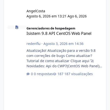
AngelCosta
Agosto 6, 2026 em 13:21
Ago 6, 2026
Isistem 9.8 API CentOS Web Panel
Gerenciadores de hospedagem
Isistem 9.8 API CentOS Web Panel
redenflu
·
Agosto 3, 2026 em 14:36
Atualização! Atualização para a versão 9.8
com correções de bugs Como atualizar?
Tutorial de como atualizar Clique aqui 🚀
Novidades: Api do CWP7(CentOS Web Panel)
Link publico para consulta de sub.dominio
0 respostas
187 visualizações
autorizado a usasr o isistem:
https://isistem.com.br/check-license/ Editor
de texto Html para e-mails enviados pelo
sistema 🛠️ Correções: Ajuste no memory limit
do instalador agora com filtros para ajudar o
usuário. Ajuste no valor de renovação de
registro de domínio Ajuste assinatura n