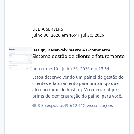
DELTA SERVERS
Julho 30, 2026 em 16:41
Jul 30, 2026
Sistema gestão de cliente e faturamento
Design, Desenvolvimento & E-commerce
Sistema gestão de cliente e faturamento
bernardes10
·
Julho 26, 2026 em 15:34
Estou desenvolvendo um painel de gestão de
clientes e faturamento para um amigo que
atua no ramo de hosting. Vou deixar alguns
prints de demonstração do painel para vocês
darem a opinião de vocês. O sistema já está
3 respostas
612 visualizações
com cerca de 80% concluído e conta com
gerenciamento de servidores de jogos, VPS e
hospedagem cPanel. Fico no aguardo do
feedback de vocês. TMJ! 🚀 Aceito críticas
construtivas!