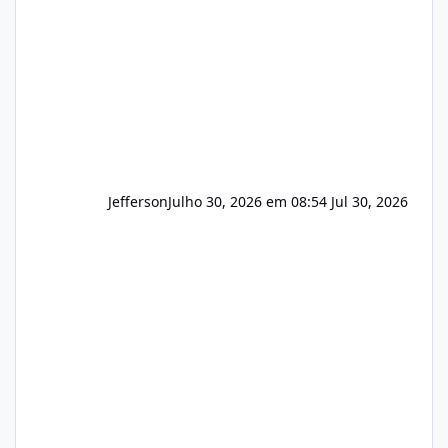
principalmente em: Carteiras de clientes de
Hospedagem
Jefferson
Julho 30, 2026 em 08:54
Jul 30, 2026