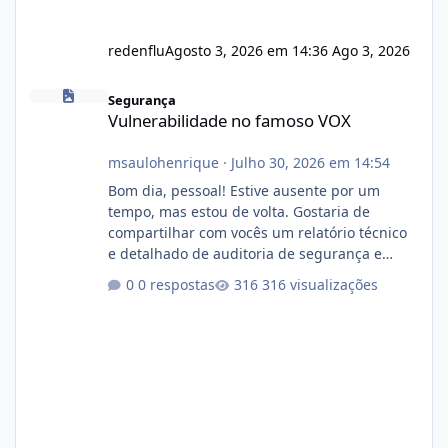
redenflu
Agosto 3, 2026 em 14:36
Ago 3, 2026
Vulnerabilidade no famoso VOX
Segurança
Vulnerabilidade no famoso VOX
msaulohenrique
·
Julho 30, 2026 em 14:54
Bom dia, pessoal! Estive ausente por um
tempo, mas estou de volta. Gostaria de
compartilhar com vocês um relatório técnico
e detalhado de auditoria de segurança e
conformidade referente ao VOXPANEL (versão
0 respostas
316 visualizações
atualmente em circulação e comercialização
no mercado). 1. Análise de Integridade dos
Arquivos Arquivo Tamanho Conteúdo
Identificado Integridade video.zip 623.85 MB
Painel de streaming de vídeo, binários
Wowza, FFmpeg e scripts AlmaLinux Íntegro
audio.zip 507.08 MB Painel PHP de áudio,
AutoDJ,