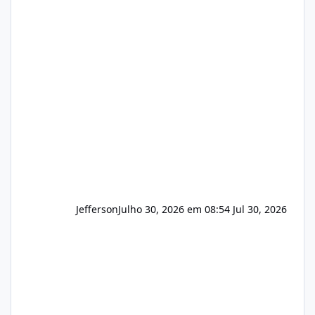
hospedagem de sites, hospedagem revenda
(cPanel, DirectAdmin ou Plesk), podemos
apresentar uma proposta justa, transparente
e com total sigilo durante todo o processo. O
que buscamos Estamos interessados
principalmente em: Carteiras de clientes de
Hospedagem
Jefferson
Julho 30, 2026 em 08:54
Jul 30, 2026