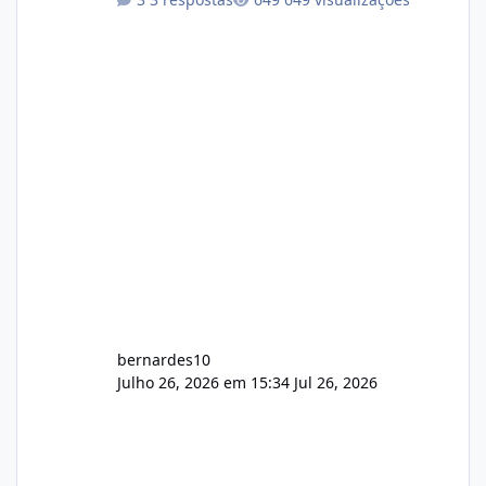
com cerca de 80% concluído e conta com
gerenciamento de servidores de jogos, VPS e
hospedagem cPanel. Fico no aguardo do
feedback de vocês. TMJ! 🚀 Aceito críticas
construtivas!
bernardes10
Julho 26, 2026 em 15:34
Jul 26, 2026