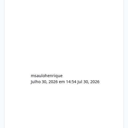
Identificado Integridade video.zip 623.85 MB
Painel de streaming de vídeo, binários
Wowza, FFmpeg e scripts AlmaLinux Íntegro
audio.zip 507.08 MB Painel PHP de áudio,
AutoDJ,
msaulohenrique
Julho 30, 2026 em 14:54
Jul 30, 2026