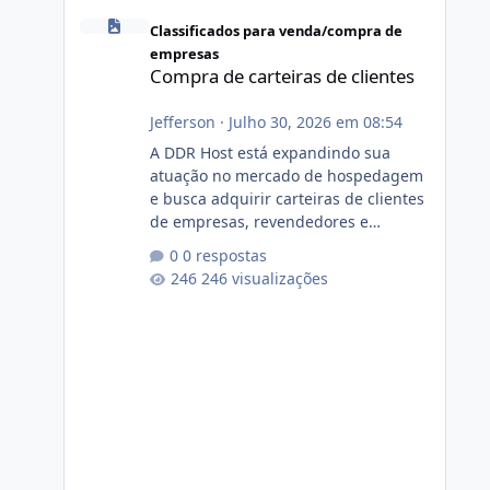
Compra de carteiras de clientes
Classificados para venda/compra de
empresas
Compra de carteiras de clientes
Jefferson
·
Julho 30, 2026 em 08:54
A DDR Host está expandindo sua
atuação no mercado de hospedagem
e busca adquirir carteiras de clientes
de empresas, revendedores e
profissionais que desejam encerrar
0 respostas
suas atividades ou reduzir sua
246 visualizações
operação. Se você possui clientes
ativos de hospedagem de sites,
hospedagem revenda (cPanel,
DirectAdmin ou Plesk), podemos
apresentar uma proposta justa,
transparente e com total sigilo
durante todo o processo. O que
buscamos Estamos interessados
principalmente em: Carteiras de