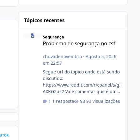
Tópicos recentes
Problema de segurança no csf
Segurança
Problema de segurança no csf
chuvadenovembro
·
Agosto 5, 2026
em 22:57
Segue url do topico onde está sendo
discutido:
https://www.reddit.com/r/cpanel/s/gH
AXKG2us2 Vale comentar que é um
topico do cpanel... Não sei como ta a
1 resposta
93 visualizações
pegada no da.
UTOR