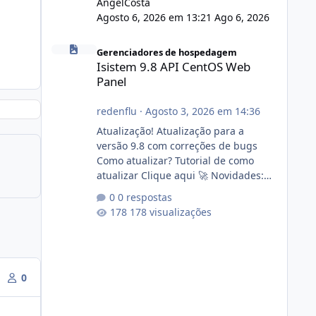
AngelCosta
Agosto 6, 2026 em 13:21
Ago 6, 2026
Isistem 9.8 API CentOS Web Panel
Gerenciadores de hospedagem
Isistem 9.8 API CentOS Web
Panel
redenflu
·
Agosto 3, 2026 em 14:36
Atualização! Atualização para a
versão 9.8 com correções de bugs
Como atualizar? Tutorial de como
atualizar Clique aqui 🚀 Novidades:
Api do CWP7(CentOS Web Panel) Link
0 respostas
publico para consulta de sub.dominio
178 visualizações
autorizado a usasr o isistem:
https://isistem.com.br/check-license/
Editor de texto Html para e-mails
enviados pelo sistema 🛠️ Correções:
0
Ajuste no memory limit do instalador
agora com filtros para ajudar o
usuário. Ajuste no valor de renovação