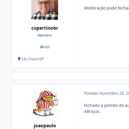
Moderação pode fechar 
cupertinobr
Membro
499
posts
São Paulo/SP
Postado
Novembro 26, 2
fechado a pedido do au
ABraços
joaopaulo