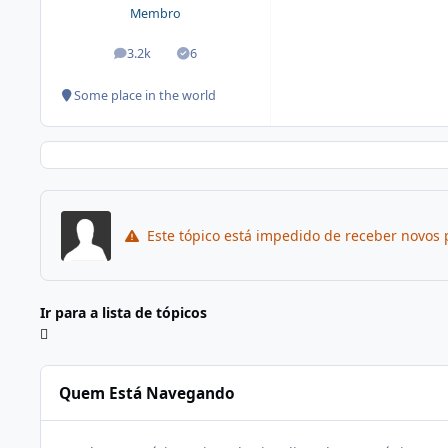
Membro
3.2k
6
posts
Soluções
Some place in the world
Este tópico está impedido de receber novos 
Ir para a lista de tópicos
Quem Está Navegando