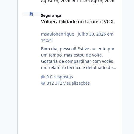
Agosto 3, 2026 em 14:36
Ago 3, 2026
Vulnerabilidade no famoso VOX
Segurança
Vulnerabilidade no famoso VOX
msaulohenrique
·
Julho 30, 2026 em
14:54
Bom dia, pessoal! Estive ausente por
um tempo, mas estou de volta.
Gostaria de compartilhar com vocês
um relatório técnico e detalhado de
auditoria de segurança e
0 respostas
conformidade referente
312 visualizações
ao VOXPANEL (versão atualmente em
circulação e comercialização no
mercado). 1. Análise de Integridade
dos Arquivos Arquivo Tamanho
Conteúdo Identificado Integridade
video.zip 623.85 MB Painel de
streaming de vídeo, binários Wowza,
FFmpeg e scripts AlmaLinux Íntegro