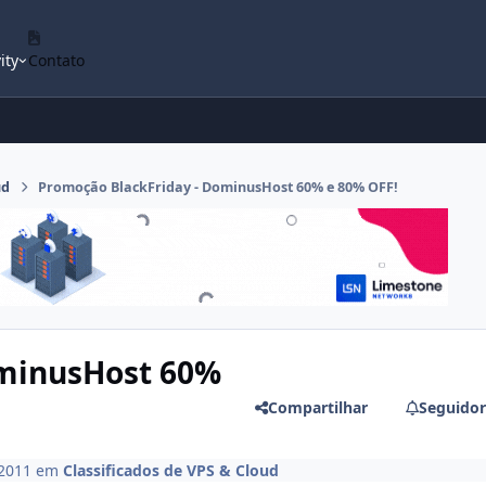
ity
Contato
ud
Promoção BlackFriday - DominusHost 60% e 80% OFF!
ominusHost 60%
Compartilhar
Seguidor
 2011
em
Classificados de VPS & Cloud