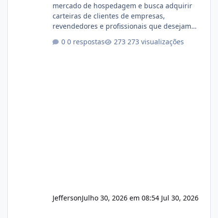
mercado de hospedagem e busca adquirir
carteiras de clientes de empresas,
revendedores e profissionais que desejam
encerrar suas atividades ou reduzir sua
0 respostas
273 visualizações
operação. Se você possui clientes ativos de
hospedagem de sites, hospedagem revenda
(cPanel, DirectAdmin ou Plesk), podemos
apresentar uma proposta justa, transparente
e com total sigilo durante todo o processo. O
que buscamos Estamos interessados
principalmente em: Carteiras de clientes de
Hospedagem
Jefferson
Julho 30, 2026 em 08:54
Jul 30, 2026