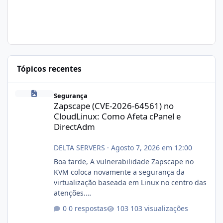
Tópicos recentes
Zapscape (CVE-2026-64561) no CloudLinux: Como Afeta cPanel e
Segurança
Zapscape (CVE-2026-64561) no
CloudLinux: Como Afeta cPanel e
DirectAdm
DELTA SERVERS
·
Agosto 7, 2026 em 12:00
Boa tarde, A vulnerabilidade Zapscape no
KVM coloca novamente a segurança da
virtualização baseada em Linux no centro das
atenções.
https://cloudlinux.statuspage.io/incidents/dlr
0 respostas
103 visualizações
xjx23zz5f Criamos uma breve explicação: