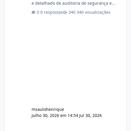
e detalhado de auditoria de segurança e
conformidade referente ao VOXPANEL (versão
0 respostas
340 visualizações
atualmente em circulação e comercialização
no mercado). 1. Análise de Integridade dos
Arquivos Arquivo Tamanho Conteúdo
Identificado Integridade video.zip 623.85 MB
Painel de streaming de vídeo, binários
Wowza, FFmpeg e scripts AlmaLinux Íntegro
audio.zip 507.08 MB Painel PHP de áudio,
AutoDJ,
msaulohenrique
Julho 30, 2026 em 14:54
Jul 30, 2026