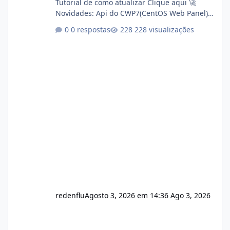
Tutorial de como atualizar Clique aqui 🚀
Novidades: Api do CWP7(CentOS Web Panel)
Link publico para consulta de sub.dominio
0 respostas
228 visualizações
autorizado a usasr o isistem:
https://isistem.com.br/check-license/ Editor
de texto Html para e-mails enviados pelo
sistema 🛠️ Correções: Ajuste no memory limit
do instalador agora com filtros para ajudar o
usuário. Ajuste no valor de renovação de
registro de domínio Ajuste assinatura n
redenflu
Agosto 3, 2026 em 14:36
Ago 3, 2026