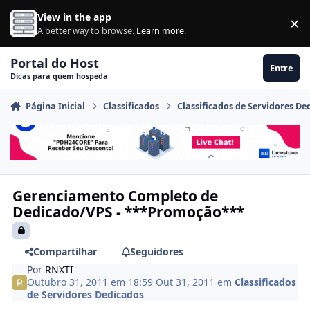
Ir para conteúdo
View in the app
×
Di
A better way to browse.
Learn more
.
Portal do Host
Entre
Dicas para quem hospeda
Página Inicial
Classificados
Classificados de Servidores De
Gerenciamento Completo de
Dedicado/VPS - ***Promoção***
Compartilhar
Seguidores
Por
RNXTI
Outubro 31, 2011 em 18:59
Out 31, 2011
em
Classificados
de Servidores Dedicados