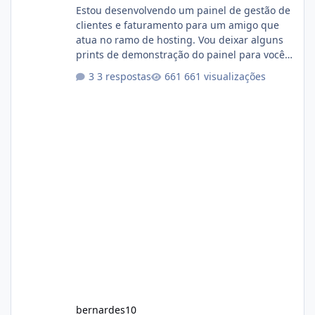
Estou desenvolvendo um painel de gestão de
clientes e faturamento para um amigo que
atua no ramo de hosting. Vou deixar alguns
prints de demonstração do painel para vocês
darem a opinião de vocês. O sistema já está
3 respostas
661 visualizações
com cerca de 80% concluído e conta com
gerenciamento de servidores de jogos, VPS e
hospedagem cPanel. Fico no aguardo do
feedback de vocês. TMJ! 🚀 Aceito críticas
construtivas!
bernardes10