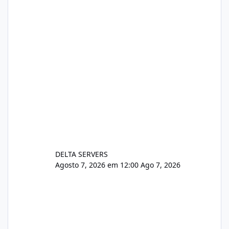
https://www.deltaservers.com.br/blog/zapsca
pe-cve-2026-64561/
DELTA SERVERS
Agosto 7, 2026 em 12:00
Ago 7, 2026