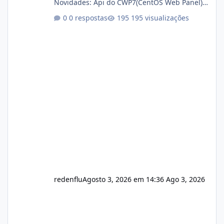
Novidades: Api do CWP7(CentOS Web Panel)
Link publico para consulta de sub.dominio
0 respostas
195 visualizações
autorizado a usasr o isistem:
https://isistem.com.br/check-license/ Editor
de texto Html para e-mails enviados pelo
sistema 🛠️ Correções: Ajuste no memory limit
do instalador agora com filtros para ajudar o
usuário. Ajuste no valor de renovação de
registro de domínio Ajuste assinatura n
redenflu
Agosto 3, 2026 em 14:36
Ago 3, 2026