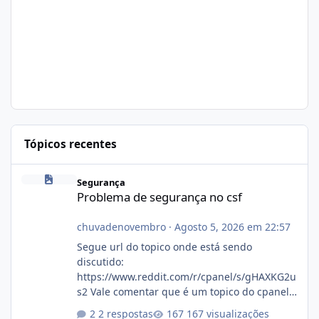
Tópicos recentes
Problema de segurança no csf
Segurança
Problema de segurança no csf
chuvadenovembro
·
Agosto 5, 2026 em 22:57
Segue url do topico onde está sendo
discutido:
https://www.reddit.com/r/cpanel/s/gHAXKG2u
s2 Vale comentar que é um topico do cpanel...
Não sei como ta a pegada no da.
2 respostas
167 visualizações