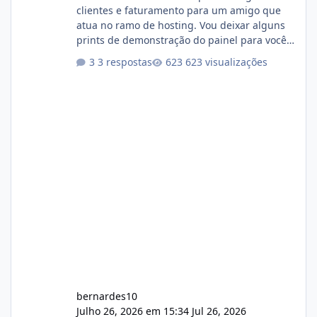
clientes e faturamento para um amigo que
atua no ramo de hosting. Vou deixar alguns
prints de demonstração do painel para vocês
darem a opinião de vocês. O sistema já está
3 respostas
623 visualizações
com cerca de 80% concluído e conta com
gerenciamento de servidores de jogos, VPS e
hospedagem cPanel. Fico no aguardo do
feedback de vocês. TMJ! 🚀 Aceito críticas
construtivas!
bernardes10
Julho 26, 2026 em 15:34
Jul 26, 2026