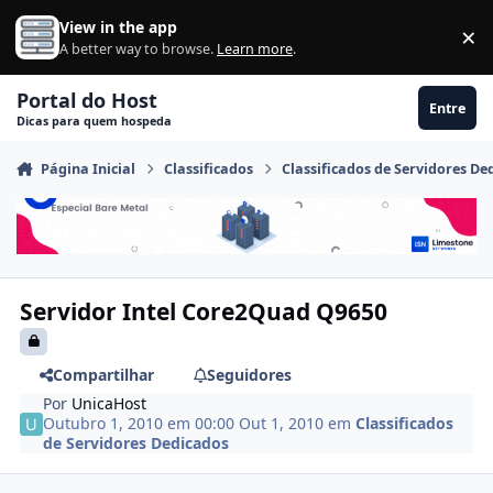
Ir para conteúdo
View in the app
×
Di
A better way to browse.
Learn more
.
Portal do Host
Entre
Dicas para quem hospeda
Página Inicial
Classificados
Classificados de Servidores De
Servidor Intel Core2Quad Q9650
Compartilhar
Seguidores
Por
UnicaHost
Outubro 1, 2010 em 00:00
Out 1, 2010
em
Classificados
de Servidores Dedicados