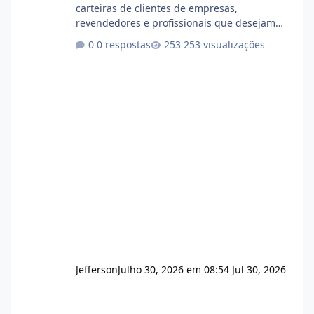
carteiras de clientes de empresas,
revendedores e profissionais que desejam
encerrar suas atividades ou reduzir sua
0 respostas
253 visualizações
operação. Se você possui clientes ativos de
hospedagem de sites, hospedagem revenda
(cPanel, DirectAdmin ou Plesk), podemos
apresentar uma proposta justa, transparente
e com total sigilo durante todo o processo. O
que buscamos Estamos interessados
principalmente em: Carteiras de clientes de
Hospedagem
Jefferson
Julho 30, 2026 em 08:54
Jul 30, 2026