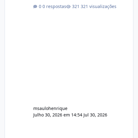
conformidade referente ao VOXPANEL (versão
0 respostas
321 visualizações
atualmente em circulação e comercialização
no mercado). 1. Análise de Integridade dos
Arquivos Arquivo Tamanho Conteúdo
Identificado Integridade video.zip 623.85 MB
Painel de streaming de vídeo, binários
Wowza, FFmpeg e scripts AlmaLinux Íntegro
audio.zip 507.08 MB Painel PHP de áudio,
AutoDJ,
msaulohenrique
Julho 30, 2026 em 14:54
Jul 30, 2026