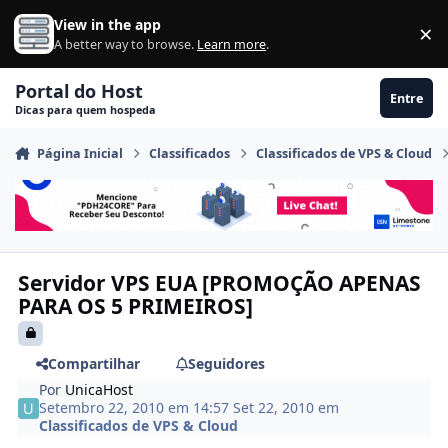
Ir para conteúdo
View in the app
×
Di
A better way to browse.
Learn more
.
Portal do Host
Entre
Dicas para quem hospeda
Página Inicial
Classificados
Classificados de VPS & Cloud
Servidor VPS EUA [PROMOÇÃO APENAS
PARA OS 5 PRIMEIROS]
Compartilhar
Seguidores
Por
UnicaHost
Setembro 22, 2010 em 14:57
Set 22, 2010
em
Classificados de VPS & Cloud