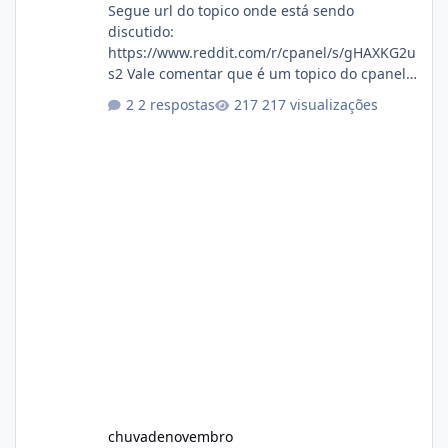
Segue url do topico onde está sendo
discutido:
https://www.reddit.com/r/cpanel/s/gHAXKG2u
s2 Vale comentar que é um topico do cpanel...
Não sei como ta a pegada no da.
2 respostas
217 visualizações
chuvadenovembro