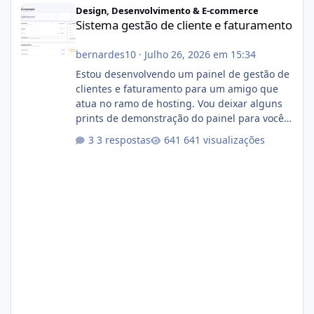
Design, Desenvolvimento & E-commerce
Sistema gestão de cliente e faturamento
bernardes10
·
Julho 26, 2026 em 15:34
Estou desenvolvendo um painel de gestão de
clientes e faturamento para um amigo que
atua no ramo de hosting. Vou deixar alguns
prints de demonstração do painel para vocês
darem a opinião de vocês. O sistema já está
3 respostas
641 visualizações
com cerca de 80% concluído e conta com
gerenciamento de servidores de jogos, VPS e
hospedagem cPanel. Fico no aguardo do
feedback de vocês. TMJ! 🚀 Aceito críticas
construtivas!