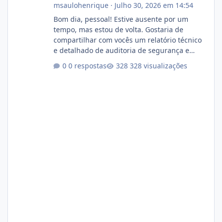
msaulohenrique
·
Julho 30, 2026 em 14:54
Bom dia, pessoal! Estive ausente por um
tempo, mas estou de volta. Gostaria de
compartilhar com vocês um relatório técnico
e detalhado de auditoria de segurança e
conformidade referente ao VOXPANEL (versão
0 respostas
328 visualizações
atualmente em circulação e comercialização
no mercado). 1. Análise de Integridade dos
Arquivos Arquivo Tamanho Conteúdo
Identificado Integridade video.zip 623.85 MB
Painel de streaming de vídeo, binários
Wowza, FFmpeg e scripts AlmaLinux Íntegro
audio.zip 507.08 MB Painel PHP de áudio,
AutoDJ,