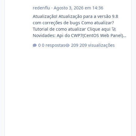
redenflu
·
Agosto 3, 2026 em 14:36
Atualização! Atualização para a versão 9.8
com correções de bugs Como atualizar?
Tutorial de como atualizar Clique aqui 🚀
Novidades: Api do CWP7(CentOS Web Panel)
Link publico para consulta de sub.dominio
0 respostas
209 visualizações
autorizado a usasr o isistem:
https://isistem.com.br/check-license/ Editor
de texto Html para e-mails enviados pelo
sistema 🛠️ Correções: Ajuste no memory limit
do instalador agora com filtros para ajudar o
usuário. Ajuste no valor de renovação de
registro de domínio Ajuste assinatura n