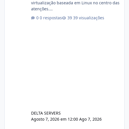
virtualização baseada em Linux no centro das
atenções.
https://cloudlinux.statuspage.io/incidents/dlr
0 respostas
39 visualizações
xjx23zz5f Criamos uma breve explicação:
https://www.deltaservers.com.br/blog/zapsca
pe-cve-2026-64561/
DELTA SERVERS
Agosto 7, 2026 em 12:00
Ago 7, 2026