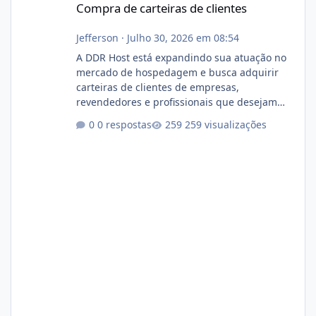
Compra de carteiras de clientes
Jefferson
·
Julho 30, 2026 em 08:54
A DDR Host está expandindo sua atuação no
mercado de hospedagem e busca adquirir
carteiras de clientes de empresas,
revendedores e profissionais que desejam
encerrar suas atividades ou reduzir sua
0 respostas
259 visualizações
operação. Se você possui clientes ativos de
hospedagem de sites, hospedagem revenda
(cPanel, DirectAdmin ou Plesk), podemos
apresentar uma proposta justa, transparente
e com total sigilo durante todo o processo. O
que buscamos Estamos interessados
principalmente em: Carteiras de clientes de
Hospedagem