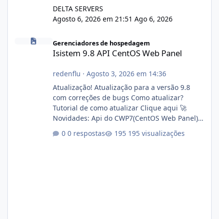
DELTA SERVERS
Agosto 6, 2026 em 21:51
Ago 6, 2026
Isistem 9.8 API CentOS Web Panel
Gerenciadores de hospedagem
Isistem 9.8 API CentOS Web Panel
redenflu
·
Agosto 3, 2026 em 14:36
Atualização! Atualização para a versão 9.8
com correções de bugs Como atualizar?
Tutorial de como atualizar Clique aqui 🚀
Novidades: Api do CWP7(CentOS Web Panel)
Link publico para consulta de sub.dominio
0 respostas
195 visualizações
autorizado a usasr o isistem:
https://isistem.com.br/check-license/ Editor
de texto Html para e-mails enviados pelo
sistema 🛠️ Correções: Ajuste no memory limit
do instalador agora com filtros para ajudar o
usuário. Ajuste no valor de renovação de
registro de domínio Ajuste assinatura n