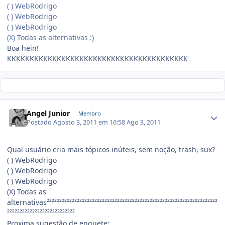
( ) WebRodrigo
( ) WebRodrigo
( ) WebRodrigo
(X) Todas as alternativas :)
Boa hein!
KKKKKKKKKKKKKKKKKKKKKKKKKKKKKKKKKKKKKKKK
Angel Junior
Membro
Postado
Agosto 3, 2011 em 16:58
Ago 3, 2011
Qual usuário cria mais tópicos inúteis, sem noção, trash, sux?
( ) WebRodrigo
( ) WebRodrigo
( ) WebRodrigo
(X) Todas as
alternativas²²²²²²²²²²²²²²²²²²²²²²²²²²²²²²²²²²²²²²²²²²²²²²²²²²²²²²²²²²²²²²²²²²²²
²²²²²²²²²²²²²²²²²²²²²²²²²²²
Proxima sugestão de enquete: