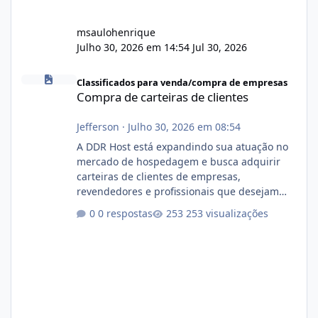
msaulohenrique
Julho 30, 2026 em 14:54
Jul 30, 2026
Compra de carteiras de clientes
Classificados para venda/compra de empresas
Compra de carteiras de clientes
Jefferson
·
Julho 30, 2026 em 08:54
A DDR Host está expandindo sua atuação no
mercado de hospedagem e busca adquirir
carteiras de clientes de empresas,
revendedores e profissionais que desejam
encerrar suas atividades ou reduzir sua
0 respostas
253 visualizações
operação. Se você possui clientes ativos de
hospedagem de sites, hospedagem revenda
(cPanel, DirectAdmin ou Plesk), podemos
apresentar uma proposta justa, transparente
e com total sigilo durante todo o processo. O
que buscamos Estamos interessados
principalmente em: Carteiras de clientes de