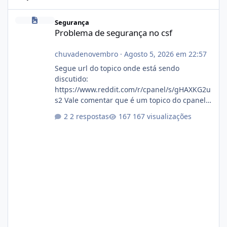
Problema de segurança no csf
Segurança
Problema de segurança no csf
chuvadenovembro
·
Agosto 5, 2026 em 22:57
Segue url do topico onde está sendo
discutido:
https://www.reddit.com/r/cpanel/s/gHAXKG2u
s2 Vale comentar que é um topico do cpanel...
Não sei como ta a pegada no da.
2 respostas
167 visualizações