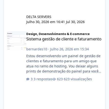
DELTA SERVERS
Julho 30, 2026 em 16:41
Jul 30, 2026
Sistema gestão de cliente e faturamento
Design, Desenvolvimento & E-commerce
Sistema gestão de cliente e faturamento
bernardes10
·
Julho 26, 2026 em 15:34
Estou desenvolvendo um painel de gestão de
clientes e faturamento para um amigo que
atua no ramo de hosting. Vou deixar alguns
prints de demonstração do painel para vocês
darem a opinião de vocês. O sistema já está
3 respostas
623 visualizações
com cerca de 80% concluído e conta com
gerenciamento de servidores de jogos, VPS e
hospedagem cPanel. Fico no aguardo do
feedback de vocês. TMJ! 🚀 Aceito críticas
construtivas!