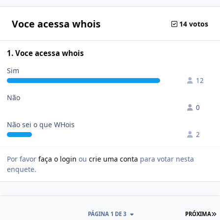
Voce acessa whois
14 votos
1. Voce acessa whois
Sim
12
Não
0
Não sei o que WHois
2
Por favor
faça o login
ou
crie uma conta
para votar nesta
enquete.
PÁGINA 1 DE 3
PRÓXIMA