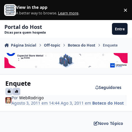
Ir para conteúdo
View in the app
×
Di
A better way to browse.
Learn more
.
Portal do Host
Entre
Dicas para quem hospeda
Página Inicial
Off-topic
Boteco do Host
Enquete
Enquete
Seguidores
Por
WebRodrigo
Agosto 3, 2011 em 14:44
Ago 3, 2011
em
Boteco do Host
Novo Tópico