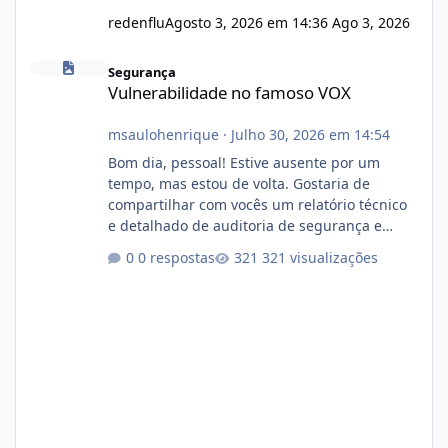
redenflu
Agosto 3, 2026 em 14:36
Ago 3, 2026
Vulnerabilidade no famoso VOX
Segurança
Vulnerabilidade no famoso VOX
msaulohenrique
·
Julho 30, 2026 em 14:54
Bom dia, pessoal! Estive ausente por um
tempo, mas estou de volta. Gostaria de
compartilhar com vocês um relatório técnico
e detalhado de auditoria de segurança e
conformidade referente ao VOXPANEL (versão
0 respostas
321 visualizações
atualmente em circulação e comercialização
no mercado). 1. Análise de Integridade dos
Arquivos Arquivo Tamanho Conteúdo
Identificado Integridade video.zip 623.85 MB
Painel de streaming de vídeo, binários
Wowza, FFmpeg e scripts AlmaLinux Íntegro
audio.zip 507.08 MB Painel PHP de áudio,
AutoDJ,