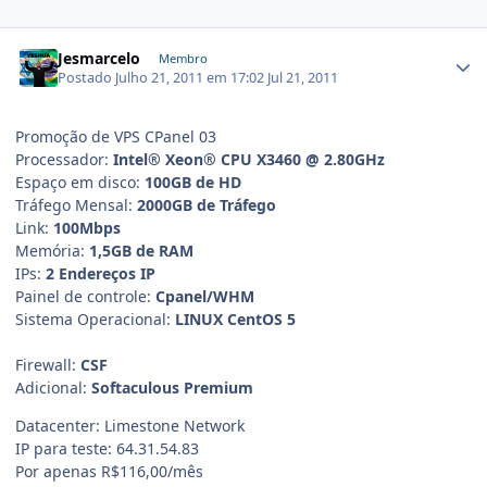
Jesmarcelo
Membro
Postado
Julho 21, 2011 em 17:02
Jul 21, 2011
Promoção de VPS CPanel 03
Processador:
Intel® Xeon® CPU X3460 @ 2.80GHz
Espaço em disco:
100GB de HD
Tráfego Mensal:
2000GB de Tráfego
Link:
100Mbps
Memória:
1,5GB de RAM
IPs:
2 Endereços IP
Painel de controle:
Cpanel/WHM
Sistema Operacional:
LINUX CentOS 5
Firewall:
CSF
Adicional:
Softaculous Premium
Datacenter: Limestone Network
IP para teste: 64.31.54.83
Por apenas R$116,00/mês