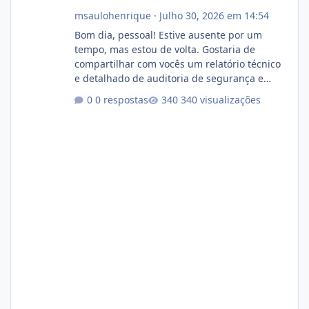
msaulohenrique
·
Julho 30, 2026 em 14:54
Bom dia, pessoal! Estive ausente por um
tempo, mas estou de volta. Gostaria de
compartilhar com vocês um relatório técnico
e detalhado de auditoria de segurança e
conformidade referente ao VOXPANEL (versão
0 respostas
340 visualizações
atualmente em circulação e comercialização
no mercado). 1. Análise de Integridade dos
Arquivos Arquivo Tamanho Conteúdo
Identificado Integridade video.zip 623.85 MB
Painel de streaming de vídeo, binários
Wowza, FFmpeg e scripts AlmaLinux Íntegro
audio.zip 507.08 MB Painel PHP de áudio,
AutoDJ,