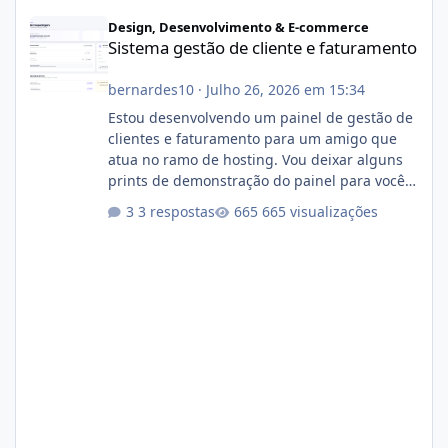
Sistema gestão de cliente e faturamento
Design, Desenvolvimento & E-commerce
Sistema gestão de cliente e faturamento
bernardes10
·
Julho 26, 2026 em 15:34
Estou desenvolvendo um painel de gestão de
clientes e faturamento para um amigo que
atua no ramo de hosting. Vou deixar alguns
prints de demonstração do painel para vocês
darem a opinião de vocês. O sistema já está
3 respostas
665 visualizações
com cerca de 80% concluído e conta com
gerenciamento de servidores de jogos, VPS e
hospedagem cPanel. Fico no aguardo do
feedback de vocês. TMJ! 🚀 Aceito críticas
construtivas!