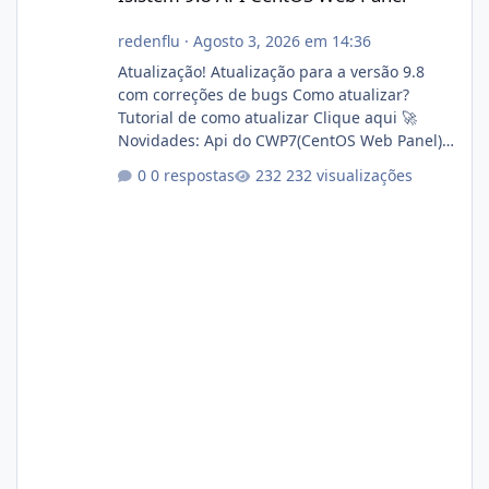
redenflu
·
Agosto 3, 2026 em 14:36
Atualização! Atualização para a versão 9.8
com correções de bugs Como atualizar?
Tutorial de como atualizar Clique aqui 🚀
Novidades: Api do CWP7(CentOS Web Panel)
Link publico para consulta de sub.dominio
0 respostas
232 visualizações
autorizado a usasr o isistem:
https://isistem.com.br/check-license/ Editor
de texto Html para e-mails enviados pelo
sistema 🛠️ Correções: Ajuste no memory limit
do instalador agora com filtros para ajudar o
usuário. Ajuste no valor de renovação de
registro de domínio Ajuste assinatura n