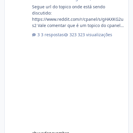
Segue url do topico onde está sendo
discutido:
https://www.reddit.com/r/cpanel/s/gHAXKG2u
s2 Vale comentar que é um topico do cpanel...
Não sei como ta a pegada no da.
3 respostas
323 visualizações