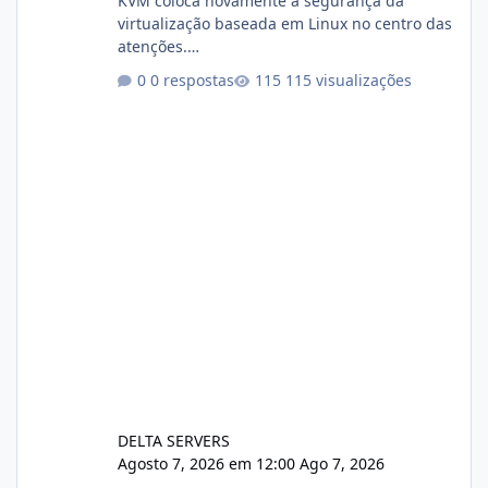
KVM coloca novamente a segurança da
virtualização baseada em Linux no centro das
atenções.
https://cloudlinux.statuspage.io/incidents/dlr
0 respostas
115 visualizações
xjx23zz5f Criamos uma breve explicação:
https://www.deltaservers.com.br/blog/zapsca
pe-cve-2026-64561/
DELTA SERVERS
Agosto 7, 2026 em 12:00
Ago 7, 2026