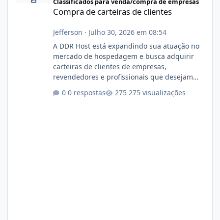
Classificados para venda/compra de empresas
Compra de carteiras de clientes
Jefferson
·
Julho 30, 2026 em 08:54
A DDR Host está expandindo sua atuação no
mercado de hospedagem e busca adquirir
carteiras de clientes de empresas,
revendedores e profissionais que desejam
encerrar suas atividades ou reduzir sua
0 respostas
275 visualizações
operação. Se você possui clientes ativos de
hospedagem de sites, hospedagem revenda
(cPanel, DirectAdmin ou Plesk), podemos
apresentar uma proposta justa, transparente
e com total sigilo durante todo o processo. O
que buscamos Estamos interessados
principalmente em: Carteiras de clientes de
Hospedagem