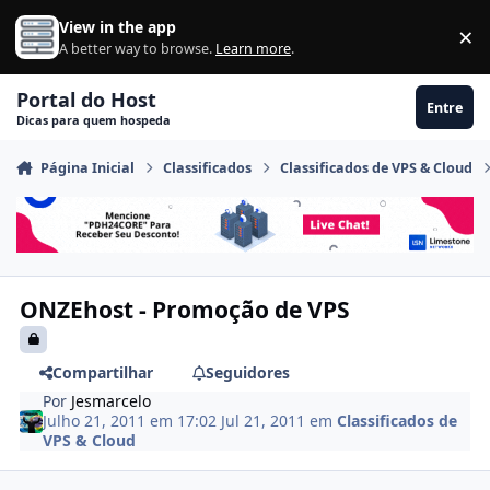
Ir para conteúdo
View in the app
×
Di
A better way to browse.
Learn more
.
Portal do Host
Entre
Dicas para quem hospeda
Página Inicial
Classificados
Classificados de VPS & Cloud
ONZEhost - Promoção de VPS
Compartilhar
Seguidores
Por
Jesmarcelo
Julho 21, 2011 em 17:02
Jul 21, 2011
em
Classificados de
VPS & Cloud