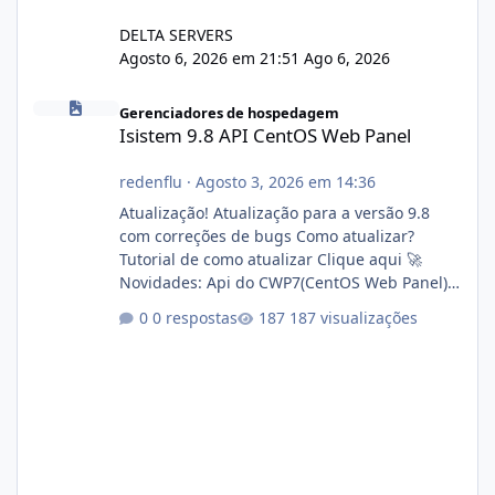
DELTA SERVERS
Agosto 6, 2026 em 21:51
Ago 6, 2026
Isistem 9.8 API CentOS Web Panel
Gerenciadores de hospedagem
Isistem 9.8 API CentOS Web Panel
redenflu
·
Agosto 3, 2026 em 14:36
Atualização! Atualização para a versão 9.8
com correções de bugs Como atualizar?
Tutorial de como atualizar Clique aqui 🚀
Novidades: Api do CWP7(CentOS Web Panel)
Link publico para consulta de sub.dominio
0 respostas
187 visualizações
autorizado a usasr o isistem:
https://isistem.com.br/check-license/ Editor
de texto Html para e-mails enviados pelo
sistema 🛠️ Correções: Ajuste no memory limit
do instalador agora com filtros para ajudar o
usuário. Ajuste no valor de renovação de
registro de domínio Ajuste assinatura n