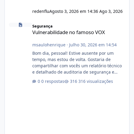
redenflu
Agosto 3, 2026 em 14:36
Ago 3, 2026
Vulnerabilidade no famoso VOX
Segurança
Vulnerabilidade no famoso VOX
msaulohenrique
·
Julho 30, 2026 em 14:54
Bom dia, pessoal! Estive ausente por um
tempo, mas estou de volta. Gostaria de
compartilhar com vocês um relatório técnico
e detalhado de auditoria de segurança e
conformidade referente ao VOXPANEL (versão
0 respostas
316 visualizações
atualmente em circulação e comercialização
no mercado). 1. Análise de Integridade dos
Arquivos Arquivo Tamanho Conteúdo
Identificado Integridade video.zip 623.85 MB
Painel de streaming de vídeo, binários
Wowza, FFmpeg e scripts AlmaLinux Íntegro
audio.zip 507.08 MB Painel PHP de áudio,
AutoDJ,