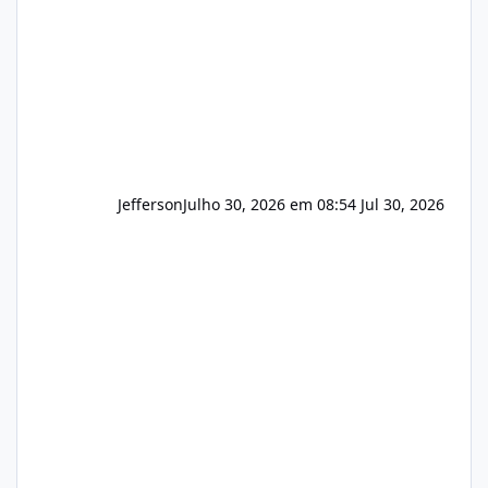
principalmente em: Carteiras de clientes de
Hospedagem
Jefferson
Julho 30, 2026 em 08:54
Jul 30, 2026