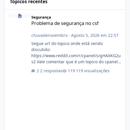
Tópicos recentes
Problema de segurança no csf
Segurança
Problema de segurança no csf
chuvadenovembro
·
Agosto 5, 2026 em 22:57
Segue url do topico onde está sendo
discutido:
https://www.reddit.com/r/cpanel/s/gHAXKG2u
s2 Vale comentar que é um topico do cpanel...
Não sei como ta a pegada no da.
2 respostas
119 visualizações