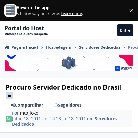
Ir para conteúdo
View in the app
×
Di
A better way to browse.
Learn more
.
Portal do Host
Entre
Dicas para quem hospeda
Página Inicial
Hospedagem
Servidores Dedicados
Proc
Procuro Servidor Dedicado no Brasil
Compartilhar
Seguidores
Por
mto_loko
Julho 18, 2011 em 14:28
Jul 18, 2011
em
Servidores
Dedicados