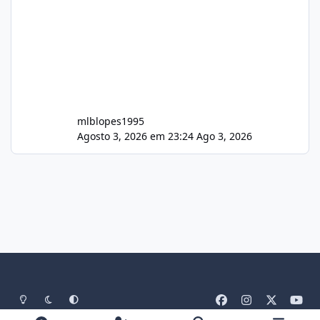
mlblopes1995
Agosto 3, 2026 em 23:24
Ago 3, 2026
Light Mode
Dark Mode
System Preference
f
i
x
y
a
n
o