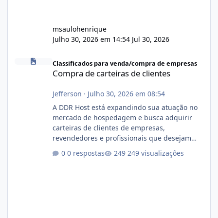
msaulohenrique
Julho 30, 2026 em 14:54
Jul 30, 2026
Compra de carteiras de clientes
Classificados para venda/compra de empresas
Compra de carteiras de clientes
Jefferson
·
Julho 30, 2026 em 08:54
A DDR Host está expandindo sua atuação no
mercado de hospedagem e busca adquirir
carteiras de clientes de empresas,
revendedores e profissionais que desejam
encerrar suas atividades ou reduzir sua
0 respostas
249 visualizações
operação. Se você possui clientes ativos de
hospedagem de sites, hospedagem revenda
(cPanel, DirectAdmin ou Plesk), podemos
apresentar uma proposta justa, transparente
e com total sigilo durante todo o processo. O
que buscamos Estamos interessados