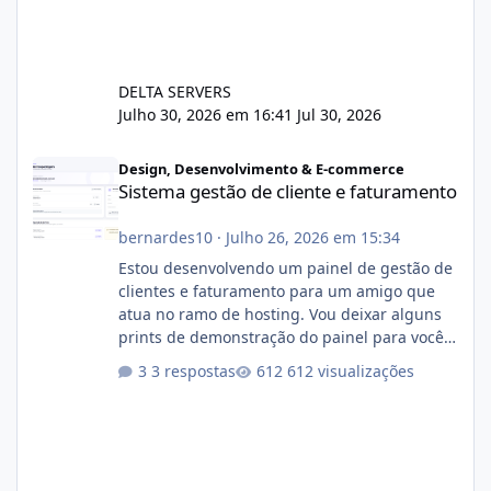
DELTA SERVERS
Julho 30, 2026 em 16:41
Jul 30, 2026
Sistema gestão de cliente e faturamento
Design, Desenvolvimento & E-commerce
Sistema gestão de cliente e faturamento
bernardes10
·
Julho 26, 2026 em 15:34
Estou desenvolvendo um painel de gestão de
clientes e faturamento para um amigo que
atua no ramo de hosting. Vou deixar alguns
prints de demonstração do painel para vocês
darem a opinião de vocês. O sistema já está
3 respostas
612 visualizações
com cerca de 80% concluído e conta com
gerenciamento de servidores de jogos, VPS e
hospedagem cPanel. Fico no aguardo do
feedback de vocês. TMJ! 🚀 Aceito críticas
construtivas!