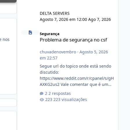
DELTA SERVERS
Agosto 7, 2026 em 12:00
Ago 7, 2026
Problema de segurança no csf
Segurança
Problema de segurança no csf
e nos
chuvadenovembro
·
Agosto 5, 2026
em 22:57
Segue url do topico onde está sendo
discutido:
https://www.reddit.com/r/cpanel/s/gH
AXKG2us2 Vale comentar que é um
topico do cpanel... Não sei como ta a
2 respostas
pegada no da.
223 visualizações