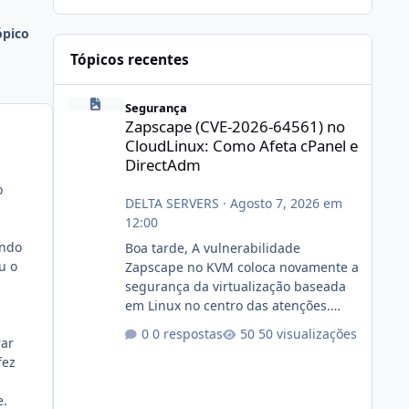
ópico
Tópicos recentes
Zapscape (CVE-2026-64561) no CloudLinux: Como Afeta cP
Segurança
Zapscape (CVE-2026-64561) no
CloudLinux: Como Afeta cPanel e
DirectAdm
o
DELTA SERVERS
·
Agosto 7, 2026 em
12:00
ando
Boa tarde, A vulnerabilidade
u o
Zapscape no KVM coloca novamente a
segurança da virtualização baseada
em Linux no centro das atenções.
https://cloudlinux.statuspage.io/incid
0 respostas
50 visualizações
rar
ents/dlrxjx23zz5f Criamos uma breve
fez
explicação:
https://www.deltaservers.com.br/blog
e.
/zapscape-cve-2026-64561/