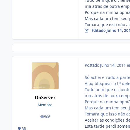
Tudo bem que o client
iria atras de outra emp
Porque na minha opniã
Mas cada um tem seu je
Tomara que isso não a
Editado
Julho 14, 2
Postado
Julho 14, 2011 
Só achei errado a part
Alog bloquear o IP dele
Tudo bem que o client
iria atras de outra emp
OnServer
Porque na minha opniã
Membro
Mas cada um tem seu je
Tomara que isso não a
506
posts
Aceitar as condições de
Está tarde perdi somen
BR