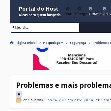
Ir para conteúdo
Portal do Host
Fóruns
Regras
Browse
Activ
Dicas para quem hospeda
Search...
Página Inicial
Hospedagem
Segurança
Problemas 
Problemas e mais problem
Por
OnServer
Julho 14, 2011 em 20:51
Jul 14, 2011
em