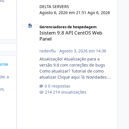
so,
DELTA SERVERS
Agosto 6, 2026 em 21:51
Ago 6, 2026
Isistem 9.8 API CentOS Web Panel
Gerenciadores de hospedagem
Isistem 9.8 API CentOS Web
Panel
redenflu
·
Agosto 3, 2026 em 14:36
Atualização! Atualização para a
versão 9.8 com correções de bugs
UTOR
Como atualizar? Tutorial de como
dei a
atualizar Clique aqui 🚀 Novidades:
Api do CWP7(CentOS Web Panel) Link
0 respostas
so,
publico para consulta de sub.dominio
214 visualizações
autorizado a usasr o isistem:
https://isistem.com.br/check-license/
Editor de texto Html para e-mails
enviados pelo sistema 🛠️ Correções:
Ajuste no memory limit do instalador
agora com filtros para ajudar o