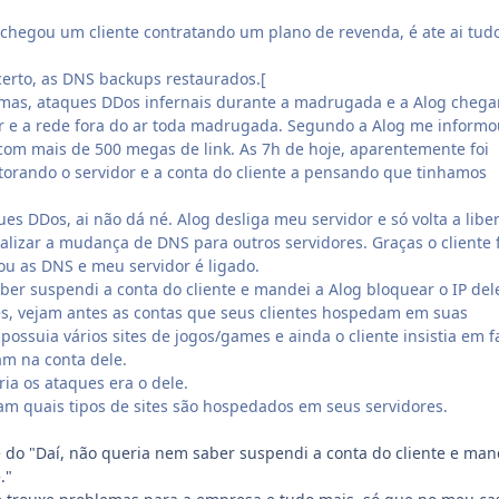
z chegou um cliente contratando um plano de revenda, é ate ai tud
certo, as DNS backups restaurados.[
emas, ataques DDos infernais durante a madrugada e a Alog cheg
r e a rede fora do ar toda madrugada. Segundo a Alog me informo
com mais de 500 megas de link. As 7h de hoje, aparentemente foi
torando o servidor e a conta do cliente a pensando que tinhamos
es DDos, ai não dá né. Alog desliga meu servidor e só volta a libe
ealizar a mudança de DNS para outros servidores. Graças o cliente 
u as DNS e meu servidor é ligado.
ber suspendi a conta do cliente e mandei a Alog bloquear o IP del
cês, vejam antes as contas que seus clientes hospedam em suas
possuia vários sites de jogos/games e ainda o cliente insistia em f
am na conta dele.
ia os ataques era o dele.
jam quais tipos de sites são hospedados em seus servidores.
e do "Daí, não queria nem saber suspendi a conta do cliente e man
."