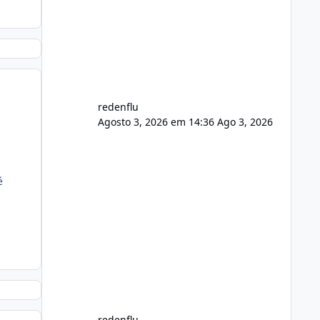
usuário. Ajuste no valor de renovação
de registro de domínio Ajuste
assinatura n
redenflu
Agosto 3, 2026 em 14:36
Ago 3, 2026
é
redenflu