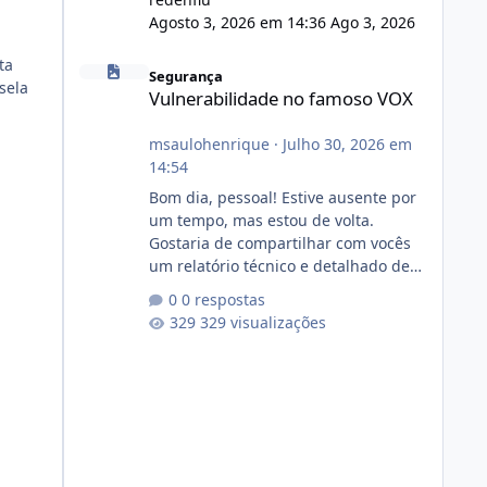
Agosto 3, 2026 em 14:36
Ago 3, 2026
Vulnerabilidade no famoso VOX
ta
Segurança
sela
Vulnerabilidade no famoso VOX
msaulohenrique
·
Julho 30, 2026 em
14:54
Bom dia, pessoal! Estive ausente por
um tempo, mas estou de volta.
Gostaria de compartilhar com vocês
um relatório técnico e detalhado de
auditoria de segurança e
0 respostas
conformidade referente
329 visualizações
ao VOXPANEL (versão atualmente em
circulação e comercialização no
mercado). 1. Análise de Integridade
dos Arquivos Arquivo Tamanho
Conteúdo Identificado Integridade
video.zip 623.85 MB Painel de
streaming de vídeo, binários Wowza,