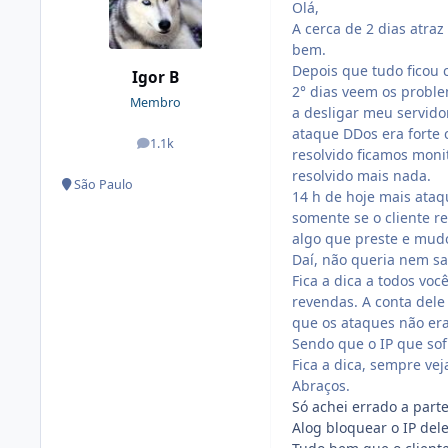
Olá,
A cerca de 2 dias atra
bem.
Depois que tudo ficou 
Igor B
2° dias veem os probl
Membro
a desligar meu servido
ataque DDos era forte 
1.1k
posts
resolvido ficamos moni
resolvido mais nada.
São Paulo
14 h de hoje mais ataqu
somente se o cliente r
algo que preste e mudo
Daí, não queria nem sa
Fica a dica a todos vo
revendas. A conta dele 
que os ataques não er
Sendo que o IP que sofr
Fica a dica, sempre ve
Abraços.
Só achei errado a part
Alog bloquear o IP dele