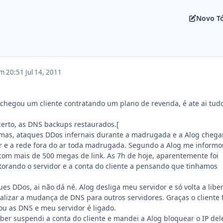
Novo T
em 20:51
Jul 14, 2011
z chegou um cliente contratando um plano de revenda, é ate ai tud
certo, as DNS backups restaurados.[
emas, ataques DDos infernais durante a madrugada e a Alog cheg
r e a rede fora do ar toda madrugada. Segundo a Alog me informo
com mais de 500 megas de link. As 7h de hoje, aparentemente foi
torando o servidor e a conta do cliente a pensando que tinhamos
es DDos, ai não dá né. Alog desliga meu servidor e só volta a libe
ealizar a mudança de DNS para outros servidores. Graças o cliente 
u as DNS e meu servidor é ligado.
ber suspendi a conta do cliente e mandei a Alog bloquear o IP del