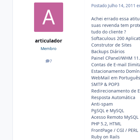
Postado
Julho 14, 2011 
Achei errado essa atitu
suas revenda tem prote
tudo do cliente ?
Softaculous 200 Aplicat
articulador
Construtor de Sites
Membro
Backups Diários
Painel CPanel/WHM 11
7
posts
Contas de E-mail Ilimi
Estacionamento Domín
WebMail em Portuguê
SMTP & POP3
Redirecionamento de E
Resposta Automática
Anti-spam
PgSQL e MySQL
Acesso Remoto MySQL
PHP 5.2, HTML
FrontPage / CGI / PERL
Ruby on Rails