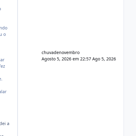
o
ando
u o
chuvadenovembro
Agosto 5, 2026 em 22:57
Ago 5, 2026
rar
fez
e.
alar
dei a