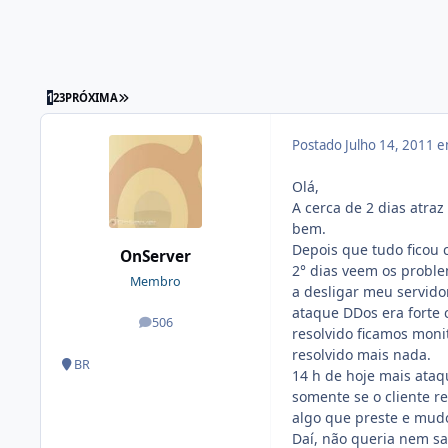
1
2
3
PRÓXIMA
Postado
Julho 14, 2011 
Olá,
A cerca de 2 dias atra
bem.
Depois que tudo ficou 
OnServer
2° dias veem os probl
Membro
a desligar meu servido
ataque DDos era forte 
506
posts
resolvido ficamos moni
resolvido mais nada.
BR
14 h de hoje mais ataqu
somente se o cliente r
algo que preste e mudo
Daí, não queria nem sa