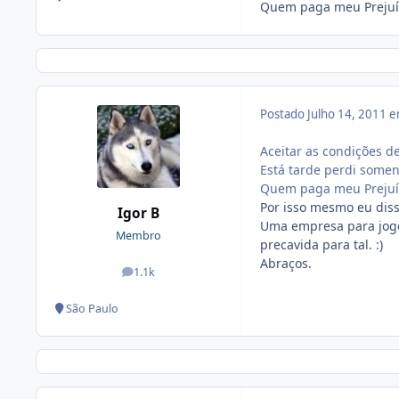
Quem paga meu Prejuíz
Postado
Julho 14, 2011 
Aceitar as condições de
Está tarde perdi somen
Quem paga meu Prejuíz
Por isso mesmo eu diss
Igor B
Uma empresa para jogo
Membro
precavida para tal. :)
Abraços.
1.1k
posts
São Paulo