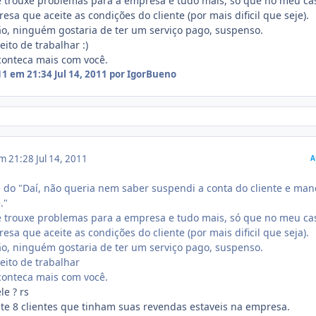
e trouxe problemas para a empresa e tudo mais, só que no meu ca
resa que aceite as condições do cliente (por mais dificil que seje).
o, ninguém gostaria de ter um serviço pago, suspenso.
ito de trabalhar :)
conteca mais com você.
011 em 21:34
Jul 14, 2011
por IgorBueno
em 21:28
Jul 14, 2011
A
e do "Daí, não queria nem saber suspendi a conta do cliente e man
."
e trouxe problemas para a empresa e tudo mais, só que no meu ca
resa que aceite as condições do cliente (por mais dificil que seja).
o, ninguém gostaria de ter um serviço pago, suspenso.
ito de trabalhar
conteca mais com você.
le ? rs
te 8 clientes que tinham suas revendas estaveis na empresa.