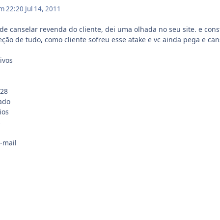
em 22:20
Jul 14, 2011
de canselar revenda do cliente, dei uma olhada no seu site. e cons
ção de tudo, como cliente sofreu esse atake e vc ainda pega e can
ivos
.28
tado
ios
s
-mail