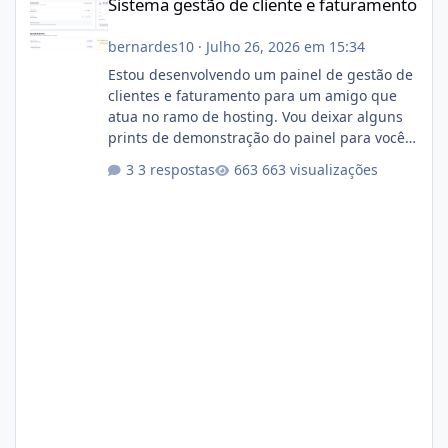
Sistema gestão de cliente e faturamento
bernardes10
·
Julho 26, 2026 em 15:34
Estou desenvolvendo um painel de gestão de
clientes e faturamento para um amigo que
atua no ramo de hosting. Vou deixar alguns
prints de demonstração do painel para vocês
darem a opinião de vocês. O sistema já está
3 respostas
663 visualizações
com cerca de 80% concluído e conta com
gerenciamento de servidores de jogos, VPS e
hospedagem cPanel. Fico no aguardo do
feedback de vocês. TMJ! 🚀 Aceito críticas
construtivas!