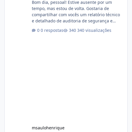
Bom dia, pessoal! Estive ausente por um
tempo, mas estou de volta. Gostaria de
compartilhar com vocês um relatório técnico
e detalhado de auditoria de segurança e
conformidade referente ao VOXPANEL (versão
0 respostas
340 visualizações
atualmente em circulação e comercialização
no mercado). 1. Análise de Integridade dos
Arquivos Arquivo Tamanho Conteúdo
Identificado Integridade video.zip 623.85 MB
Painel de streaming de vídeo, binários
Wowza, FFmpeg e scripts AlmaLinux Íntegro
audio.zip 507.08 MB Painel PHP de áudio,
AutoDJ,
msaulohenrique