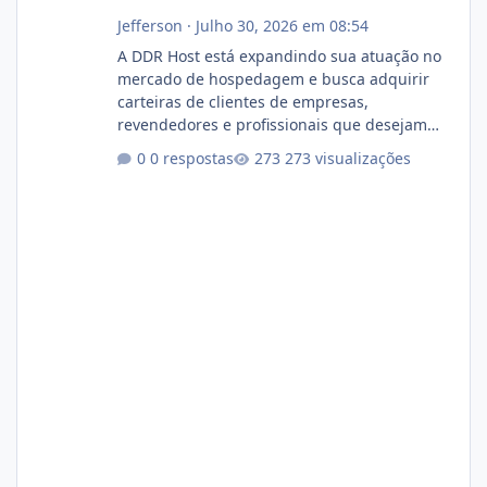
Jefferson
·
Julho 30, 2026 em 08:54
A DDR Host está expandindo sua atuação no
mercado de hospedagem e busca adquirir
carteiras de clientes de empresas,
revendedores e profissionais que desejam
encerrar suas atividades ou reduzir sua
0 respostas
273 visualizações
operação. Se você possui clientes ativos de
hospedagem de sites, hospedagem revenda
(cPanel, DirectAdmin ou Plesk), podemos
apresentar uma proposta justa, transparente
e com total sigilo durante todo o processo. O
que buscamos Estamos interessados
principalmente em: Carteiras de clientes de
Hospedagem