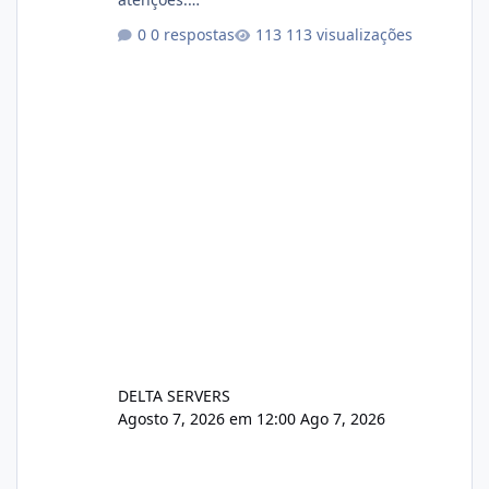
https://cloudlinux.statuspage.io/incidents/dlr
0 respostas
113 visualizações
xjx23zz5f Criamos uma breve explicação:
https://www.deltaservers.com.br/blog/zapsca
pe-cve-2026-64561/
DELTA SERVERS
Agosto 7, 2026 em 12:00
Ago 7, 2026