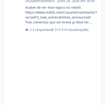
chuvadenovembro
·
Julho 29, 2026 em 16:56
Acabei de ver esse topico no reddit:
https://www.reddit.com/r/cpanel/comments/1
va1aef/3_new_vulnerabilities_announced/
Trex comentou que em breve ja deve ter
atualizações...
3 respostas
514 visualizações