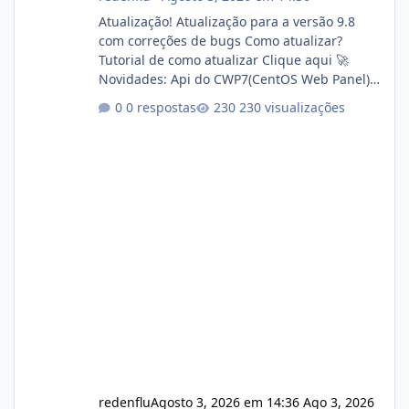
Atualização! Atualização para a versão 9.8
com correções de bugs Como atualizar?
Tutorial de como atualizar Clique aqui 🚀
Novidades: Api do CWP7(CentOS Web Panel)
Link publico para consulta de sub.dominio
0 respostas
230 visualizações
autorizado a usasr o isistem:
https://isistem.com.br/check-license/ Editor
de texto Html para e-mails enviados pelo
sistema 🛠️ Correções: Ajuste no memory limit
do instalador agora com filtros para ajudar o
usuário. Ajuste no valor de renovação de
registro de domínio Ajuste assinatura n
redenflu
Agosto 3, 2026 em 14:36
Ago 3, 2026