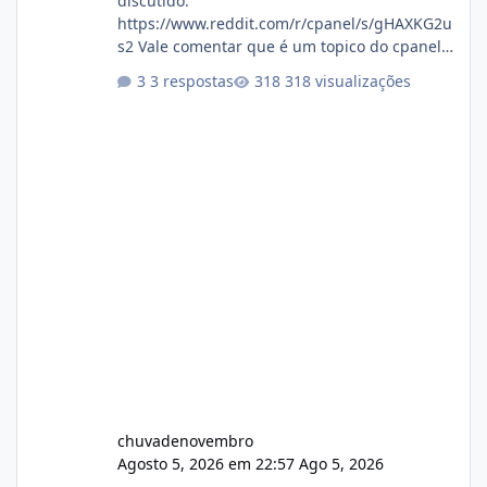
discutido:
https://www.reddit.com/r/cpanel/s/gHAXKG2u
s2 Vale comentar que é um topico do cpanel...
Não sei como ta a pegada no da.
3 respostas
318 visualizações
chuvadenovembro
Agosto 5, 2026 em 22:57
Ago 5, 2026