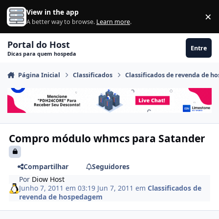
Ir para conteúdo
View in the app
×
Di
A better way to browse.
Learn more
.
Portal do Host
Entre
Dicas para quem hospeda
Página Inicial
Classificados
Classificados de revenda de 
Compro módulo whmcs para Satander
Compartilhar
Seguidores
Por
Diow Host
Junho 7, 2011 em 03:19
Jun 7, 2011
em
Classificados de
revenda de hospedagem