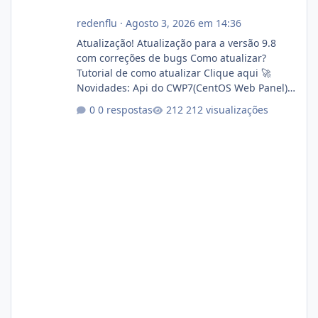
redenflu
·
Agosto 3, 2026 em 14:36
Atualização! Atualização para a versão 9.8
com correções de bugs Como atualizar?
Tutorial de como atualizar Clique aqui 🚀
Novidades: Api do CWP7(CentOS Web Panel)
Link publico para consulta de sub.dominio
0 respostas
212 visualizações
autorizado a usasr o isistem:
https://isistem.com.br/check-license/ Editor
de texto Html para e-mails enviados pelo
sistema 🛠️ Correções: Ajuste no memory limit
do instalador agora com filtros para ajudar o
usuário. Ajuste no valor de renovação de
registro de domínio Ajuste assinatura n