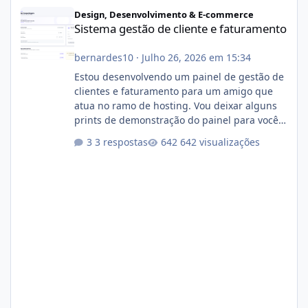
Sistema gestão de cliente e faturamento
Design, Desenvolvimento & E-commerce
Sistema gestão de cliente e faturamento
bernardes10
·
Julho 26, 2026 em 15:34
Estou desenvolvendo um painel de gestão de
clientes e faturamento para um amigo que
atua no ramo de hosting. Vou deixar alguns
prints de demonstração do painel para vocês
darem a opinião de vocês. O sistema já está
3 respostas
642 visualizações
com cerca de 80% concluído e conta com
gerenciamento de servidores de jogos, VPS e
hospedagem cPanel. Fico no aguardo do
feedback de vocês. TMJ! 🚀 Aceito críticas
construtivas!