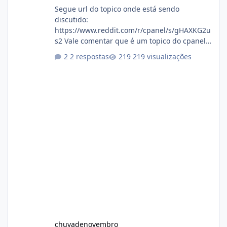
Segue url do topico onde está sendo
discutido:
https://www.reddit.com/r/cpanel/s/gHAXKG2u
s2 Vale comentar que é um topico do cpanel...
Não sei como ta a pegada no da.
2 respostas
219 visualizações
chuvadenovembro