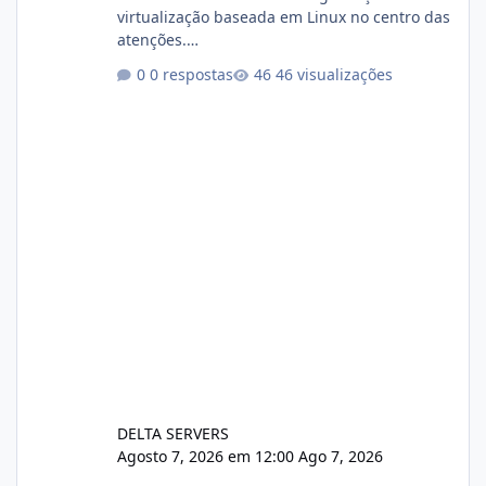
virtualização baseada em Linux no centro das
atenções.
https://cloudlinux.statuspage.io/incidents/dlr
0 respostas
46 visualizações
xjx23zz5f Criamos uma breve explicação:
https://www.deltaservers.com.br/blog/zapsca
pe-cve-2026-64561/
DELTA SERVERS
Agosto 7, 2026 em 12:00
Ago 7, 2026