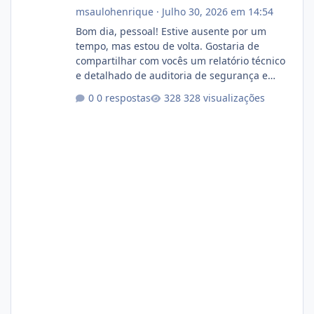
msaulohenrique
·
Julho 30, 2026 em 14:54
Bom dia, pessoal! Estive ausente por um
tempo, mas estou de volta. Gostaria de
compartilhar com vocês um relatório técnico
e detalhado de auditoria de segurança e
conformidade referente ao VOXPANEL (versão
0 respostas
328 visualizações
atualmente em circulação e comercialização
no mercado). 1. Análise de Integridade dos
Arquivos Arquivo Tamanho Conteúdo
Identificado Integridade video.zip 623.85 MB
Painel de streaming de vídeo, binários
Wowza, FFmpeg e scripts AlmaLinux Íntegro
audio.zip 507.08 MB Painel PHP de áudio,
AutoDJ,