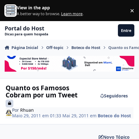
Ir para conteúdo
View in the app
×
Di
A better way to browse.
Learn more
.
Portal do Host
Entre
Dicas para quem hospeda
Página Inicial
Off-topic
Boteco do Host
Quanto os Fam
Quanto os Famosos
Cobram por um Tweet
Seguidores
Por
Rhuan
Maio 29, 2011 em 01:33
Mai 29, 2011
em
Boteco do Host
Novo Tópico