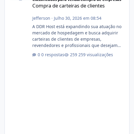
Compra de carteiras de clientes
Jefferson
·
Julho 30, 2026 em 08:54
A DDR Host está expandindo sua atuação no
mercado de hospedagem e busca adquirir
carteiras de clientes de empresas,
revendedores e profissionais que desejam
encerrar suas atividades ou reduzir sua
0 respostas
259 visualizações
operação. Se você possui clientes ativos de
hospedagem de sites, hospedagem revenda
(cPanel, DirectAdmin ou Plesk), podemos
apresentar uma proposta justa, transparente
e com total sigilo durante todo o processo. O
que buscamos Estamos interessados
principalmente em: Carteiras de clientes de
Hospedagem