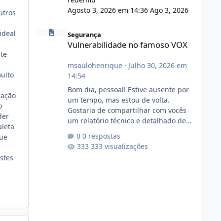
Agosto 3, 2026 em 14:36
Ago 3, 2026
utros
Vulnerabilidade no famoso VOX
ideal
Segurança
Vulnerabilidade no famoso VOX
te
msaulohenrique
·
Julho 30, 2026 em
uito
14:54
Bom dia, pessoal! Estive ausente por
ração
um tempo, mas estou de volta.
o
Gostaria de compartilhar com vocês
der
um relatório técnico e detalhado de
uleta
auditoria de segurança e
0 respostas
que
conformidade referente
333 visualizações
ao VOXPANEL (versão atualmente em
stes
circulação e comercialização no
mercado). 1. Análise de Integridade
dos Arquivos Arquivo Tamanho
Conteúdo Identificado Integridade
video.zip 623.85 MB Painel de
streaming de vídeo, binários Wowza,