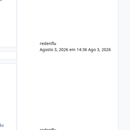
usuário. Ajuste no valor de renovação
de registro de domínio Ajuste
assinatura n
redenflu
Agosto 3, 2026 em 14:36
Ago 3, 2026
ão
redenflu