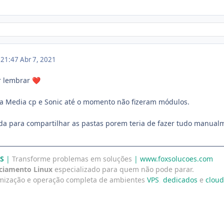
m 21:47
Abr 7, 2021
r lembrar
❤️
a Media cp e Sonic até o momento não fizeram módulos.
da para compartilhar as pastas porem teria de fazer tudo manual
S
|
Transforme problemas em soluções
| www.foxsolucoes.com
ciamento Linux
especializado para quem não pode parar.
timização e operação completa de ambientes
VPS
,
dedicados
e
cloud