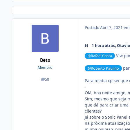
Postado
Abril 7, 2021 e
1 hora atrás, Otavio
Vlw po
@Rafael Costa
Beto
Membro
par
@Roberto Paulino
58
Para media cp sei que 
posts
.
Olá, boa noite amigo, 
Sim, mesmo que seja m
que dá para criar uma
clientes?
Já sobre o Sonic Panel
na próxima atualização
minha opinião, pois el