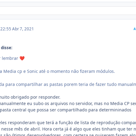
m 22:55
Abr 7, 2021
A
 disse:
r lembrar
❤️
a Media cp e Sonic até o momento não fizeram módulos.
da para compartilhar as pastas porem teria de fazer tudo manual
muito obrigado por responder.
anualmente eu subo os arquivos no servidor, mas no Media CP se
 pasta central que possa ser compartilhado para determininados
 eles responderam que terá a função de lista de reprodução compar
 nesse mês de abril. Hora certa já é algo que eles tinham que ter 
es são ótimos desenvolvedores, com certeza se quiserem fazem alg