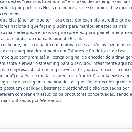
ão destes "recursos tupiniquins" em razão destas empresas não
dback por parte dos Hosts ou empresas de streaming de vários o
s recursos.
que eles já teriam que ter Hora Certa por exemplo, acredito que o 
ores nacionais que façam plugins para manipular estes painéis
ção mais adequada e mais segura que é adquirir painel inteiramen
 as demandas de mercado aqui do Brasil.
 realidade, pois enquanto em muitos países as rádios fazem uso m
es e os adquire diretamente em Estúdios e Produtoras de boa
mpo que compram até a licença original do encoder de última ge
emissora e enviar o streaming para o servidor, infelizmente aqui n
osts e empresas de streaming sse vêem forçados a fornecer o enco
ueado") e, além de muitas usarem esta "muleta", ainda existe a m
diga-se de passagem a maioria destes que são fornecidos quase 
ts possuem qualidade bastante questionável e são recusados por
referem comprar em estúdios ou produtoras conceituadas, sendo e
mais utilizados por Webrádios.