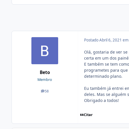
Postado
Abril 6, 2021 e
Olá, gostaria de ver s
certa em um dos painéi
E também se tem como 
programetes para que p
Beto
determinado plano.
Membro
Eu também já entrei e
58
posts
deles. Mas se alguém s
Obrigado a todos!
Citar