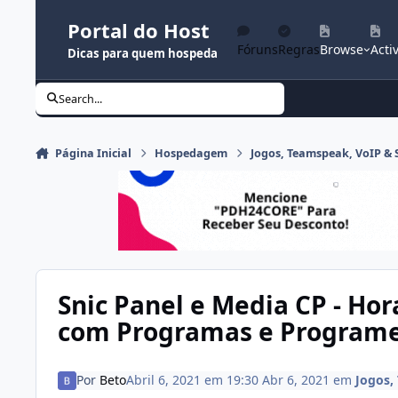
Ir para conteúdo
Portal do Host
Fóruns
Regras
Browse
Activ
Dicas para quem hospeda
Search...
Página Inicial
Hospedagem
Jogos, Teamspeak, VoIP &
Snic Panel e Media CP - Hor
com Programas e Program
Por
Beto
Abril 6, 2021 em 19:30
Abr 6, 2021
em
Jogos,