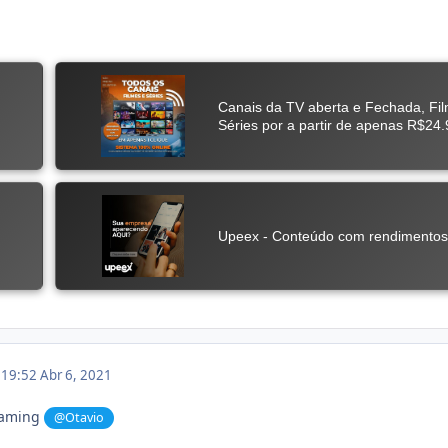
m 19:52
Abr 6, 2021
eaming
@Otavio