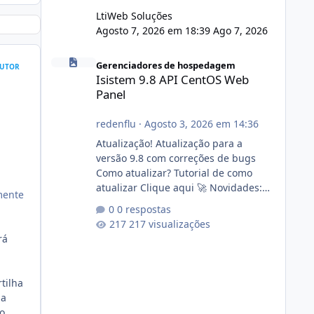
LtiWeb Soluções
Agosto 7, 2026 em 18:39
Ago 7, 2026
Isistem 9.8 API CentOS Web Panel
Gerenciadores de hospedagem
UTOR
Isistem 9.8 API CentOS Web
Panel
redenflu
·
Agosto 3, 2026 em 14:36
Atualização! Atualização para a
versão 9.8 com correções de bugs
Como atualizar? Tutorial de como
atualizar Clique aqui 🚀 Novidades:
mente
Api do CWP7(CentOS Web Panel) Link
0 respostas
publico para consulta de sub.dominio
217 visualizações
autorizado a usasr o isistem:
rá
https://isistem.com.br/check-license/
Editor de texto Html para e-mails
enviados pelo sistema 🛠️ Correções:
tilha
Ajuste no memory limit do instalador
na
agora com filtros para ajudar o
o