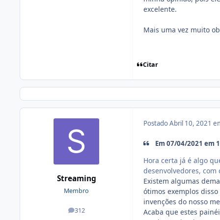
excelente.
Mais uma vez muito obr
Citar
Postado
Abril 10, 2021 
Em 07/04/2021 em 19
Hora certa já é algo qu
desenvolvedores, com c
Streaming
Existem algumas deman
ótimos exemplos disso 
Membro
invenções do nosso me
312
Acaba que estes painé
posts