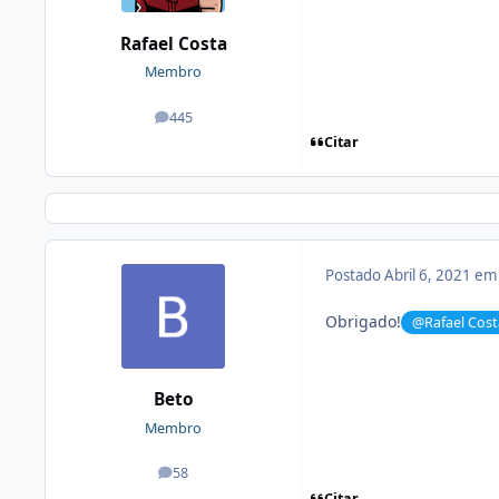
Rafael Costa
Membro
445
posts
Citar
Postado
Abril 6, 2021 e
Obrigado!
@Rafael Cost
Beto
Membro
58
posts
Citar