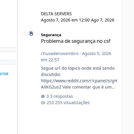
DELTA SERVERS
Agosto 7, 2026 em 12:00
Ago 7, 2026
Problema de segurança no csf
Segurança
Problema de segurança no csf
chuvadenovembro
·
Agosto 5, 2026
em 22:57
Segue url do topico onde está sendo
discutido:
UTOR
https://www.reddit.com/r/cpanel/s/gH
AXKG2us2 Vale comentar que é um
topico do cpanel... Não sei como ta a
3 respostas
pegada no da.
253 visualizações