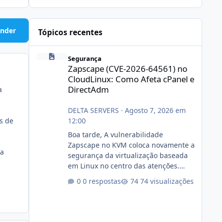
nder
Tópicos recentes
Zapscape (CVE-2026-64561) no CloudLinux: Como Afeta cP
Segurança
Zapscape (CVE-2026-64561) no
CloudLinux: Como Afeta cPanel e
DirectAdm
a
DELTA SERVERS
·
Agosto 7, 2026 em
12:00
s de
Boa tarde, A vulnerabilidade
Zapscape no KVM coloca novamente a
ta
segurança da virtualização baseada
em Linux no centro das atenções.
https://cloudlinux.statuspage.io/incid
0 respostas
74 visualizações
ents/dlrxjx23zz5f Criamos uma breve
explicação:
https://www.deltaservers.com.br/blog
/zapscape-cve-2026-64561/