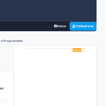
Entrar
Cadastre-se
s e Programetes
es