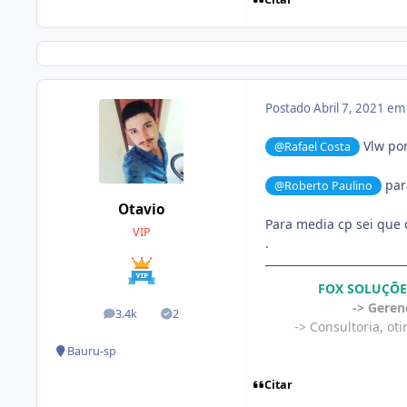
Postado
Abril 7, 2021 e
Vlw po
@Rafael Costa
par
@Roberto Paulino
Otavio
Para media cp sei que 
VIP
.
FOX SOLUÇÕE
-> Geren
3.4k
2
posts
Soluções
-
> Consultoria, o
Bauru-sp
Citar