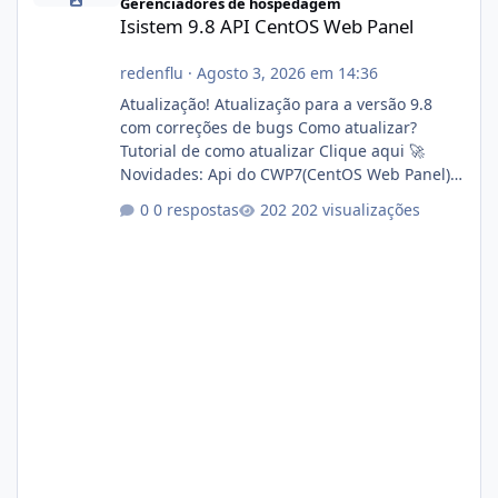
Gerenciadores de hospedagem
Isistem 9.8 API CentOS Web Panel
redenflu
·
Agosto 3, 2026 em 14:36
Atualização! Atualização para a versão 9.8
com correções de bugs Como atualizar?
Tutorial de como atualizar Clique aqui 🚀
Novidades: Api do CWP7(CentOS Web Panel)
Link publico para consulta de sub.dominio
0 respostas
202 visualizações
autorizado a usasr o isistem:
https://isistem.com.br/check-license/ Editor
de texto Html para e-mails enviados pelo
sistema 🛠️ Correções: Ajuste no memory limit
do instalador agora com filtros para ajudar o
usuário. Ajuste no valor de renovação de
registro de domínio Ajuste assinatura n