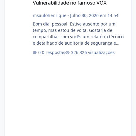
Vulnerabilidade no famoso VOX
msaulohenrique
·
Julho 30, 2026 em 14:54
Bom dia, pessoal! Estive ausente por um
tempo, mas estou de volta. Gostaria de
compartilhar com vocês um relatório técnico
e detalhado de auditoria de segurança e
conformidade referente ao VOXPANEL (versão
0 respostas
326 visualizações
atualmente em circulação e comercialização
no mercado). 1. Análise de Integridade dos
Arquivos Arquivo Tamanho Conteúdo
Identificado Integridade video.zip 623.85 MB
Painel de streaming de vídeo, binários
Wowza, FFmpeg e scripts AlmaLinux Íntegro
audio.zip 507.08 MB Painel PHP de áudio,
AutoDJ,