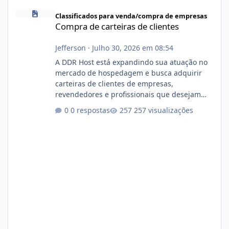
Compra de carteiras de clientes
Classificados para venda/compra de empresas
Compra de carteiras de clientes
Jefferson
·
Julho 30, 2026 em 08:54
A DDR Host está expandindo sua atuação no
mercado de hospedagem e busca adquirir
carteiras de clientes de empresas,
revendedores e profissionais que desejam
encerrar suas atividades ou reduzir sua
0 respostas
257 visualizações
operação. Se você possui clientes ativos de
hospedagem de sites, hospedagem revenda
(cPanel, DirectAdmin ou Plesk), podemos
apresentar uma proposta justa, transparente
e com total sigilo durante todo o processo. O
que buscamos Estamos interessados
principalmente em: Carteiras de clientes de
Hospedagem