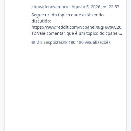
chuvadenovembro
·
Agosto 5, 2026 em 22:57
Segue url do topico onde está sendo
discutido:
https://www.reddit.com/r/cpanel/s/gHAXKG2u
s2 Vale comentar que é um topico do cpanel...
Não sei como ta a pegada no da.
2 respostas
180 visualizações