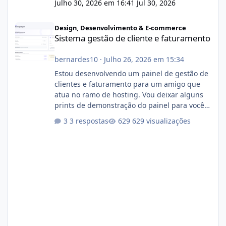
Julho 30, 2026 em 16:41
Jul 30, 2026
Sistema gestão de cliente e faturamento
Design, Desenvolvimento & E-commerce
Sistema gestão de cliente e faturamento
bernardes10
·
Julho 26, 2026 em 15:34
Estou desenvolvendo um painel de gestão de
clientes e faturamento para um amigo que
atua no ramo de hosting. Vou deixar alguns
prints de demonstração do painel para vocês
darem a opinião de vocês. O sistema já está
3 respostas
629 visualizações
com cerca de 80% concluído e conta com
gerenciamento de servidores de jogos, VPS e
hospedagem cPanel. Fico no aguardo do
feedback de vocês. TMJ! 🚀 Aceito críticas
construtivas!